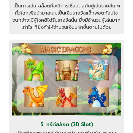
เป็นการเล่น สล็อตที่จะมีการเชื่อมต่อกับผู้เล่นรายอื่น ๆ
ทั่วโลกเพื่อนำมาสะสมเป็นเงินรางวัลแจ็กพอตก้อนโต
จนกว่าจะมีผู้โชคดีได้รับรางวัลนั้น ยิ่งมีจำนวนผู้เล่นมาก
เท่าไร ก็ยิ่งทำให้จำนวนเงินมากขึ้นตามไปด้วย
5. ทรีดีสล็อต (3D Slot)