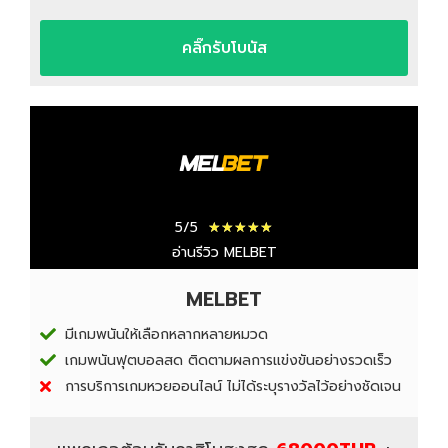
คลิ๊กรับโบนัส
5/5
★
★
★
★
★
อ่านรีวิว MELBET
MELBET
มีเกมพนันให้เลือกหลากหลายหมวด
เกมพนันฟุตบอลสด ติดตามผลการแข่งขันอย่างรวดเร็ว
การบริการเกมหวยออนไลน์ ไม่ได้ระบุรางวัลไว้อย่างชัดเจน