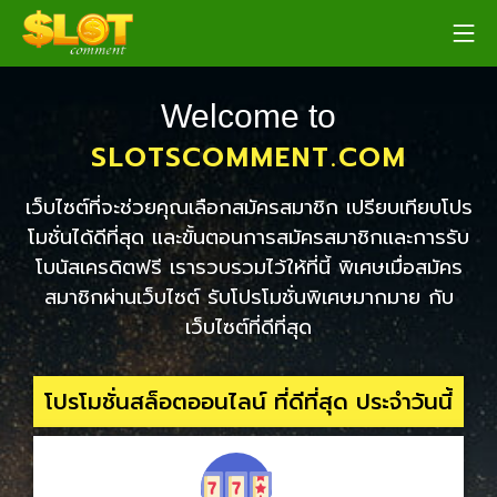
Welcome to
SLOTSCOMMENT.COM
เว็บไซต์ที่จะช่วยคุณเลือกสมัครสมาชิก เปรียบเทียบโปร
โมชั่นได้ดีที่สุด และขั้นตอนการสมัครสมาชิกและการรับ
โบนัสเครดิตฟรี เรารวบรวมไว้ให้ที่นี้ พิเศษเมื่อสมัคร
สมาชิกผ่านเว็บไซต์ รับโปรโมชั่นพิเศษมากมาย กับ
เว็บไซต์ที่ดีที่สุด
โปรโมชั่นสล็อตออนไลน์ ที่ดีที่สุด ประจำวันนี้