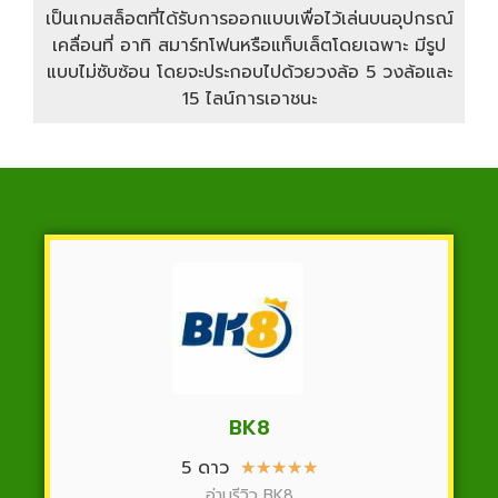
เป็นเกมสล็อตที่ได้รับการออกแบบเพื่อไว้เล่นบนอุปกรณ์
เคลื่อนที่ อาทิ สมาร์ทโฟนหรือแท็บเล็ตโดยเฉพาะ มีรูป
แบบไม่ซับซ้อน โดยจะประกอบไปด้วยวงล้อ 5 วงล้อและ
15 ไลน์การเอาชนะ
BK8
5 ดาว
★
★
★
★
★
อ่านรีวิว BK8