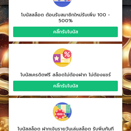
โบนัสสล็อต ต้อนรับสมาชิกใหม่รับเพิ่ม 100 -
500%
คลิ๊กรับโบนัส
โบนัสเครดิตฟรี สล็อตไม่ต้องฝาก ไม่ต้องแชร์
คลิ๊กรับโบนัส
โบนัสสล็อต ฝากเงินรายวันเล่นสล็อต รับพิ่มทันที