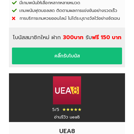
มีเกมพนันให้เลือกหลากหลายหมวด
เกมพนันฟุตบอลสด ติดตามผลการแข่งขันอย่างรวดเร็ว
การบริการเกมหวยออนไลน์ ไม่ได้ระบุรางวัลไว้อย่างชัดเจน
โบนัสสมาชิกใหม่ ฝาก
300บาท
รับ
ฟรี 150 บาท
คลิ๊กรับโบนัส
5/5
★
★
★
★
★
อ่านรีวิว uea8
UEA8