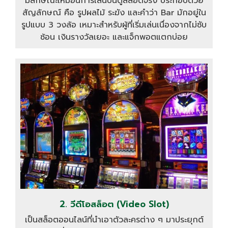
มีลักษณะเหมือนการเล่นบนตู้สล็อตจริง ประกอบด้วย
สัญลักษณ์ คือ รูปผลไม้ ระฆัง และคำว่า Bar มักอยู่ใน
รูปแบบ 3 วงล้อ เหมาะสำหรับผู้ที่เริ่มเล่นเนื่องจากไม่ซับ
ซ้อน เงินรางวัลเยอะ และแจ็กพอตแตกบ่อย
2. วีดีโอสล็อต (Video Slot)
เป็นสล็อตออนไลน์ที่นำเอาตัวละครต่าง ๆ มาประยุกต์