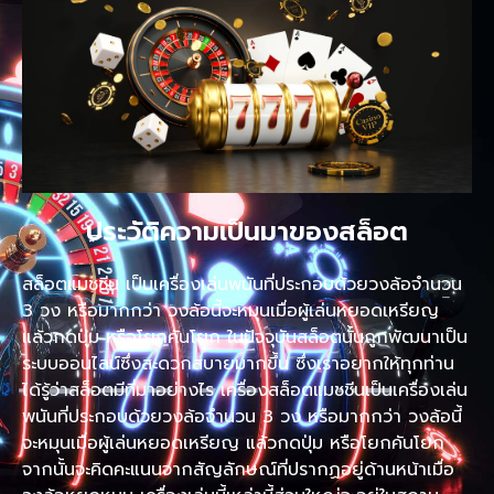
ประวัติความเป็นมาของสล็อต
สล็อตแมชชีน เป็นเครื่องเล่นพนันที่ประกอบด้วยวงล้อจำนวน
3 วง หรือมากกว่า วงล้อนี้จะหมุนเมื่อผู้เล่นหยอดเหรียญ
แล้วกดปุ่ม หรือโยกคันโยก ในปัจจุบันสล็อตนั้นถูกพัฒนาเป็น
ระบบออนไลน์ซึ่งสะดวกสบายมากขึ้น ซึ่งเราอยากให้ทุกท่าน
ได้รู้ว่าสล็อตมีที่มาอย่างไร เครื่องสล็อตแมชชีนเป็นเครื่องเล่น
พนันที่ประกอบด้วยวงล้อจำนวน 3 วง หรือมากกว่า วงล้อนี้
จะหมุนเมื่อผู้เล่นหยอดเหรียญ แล้วกดปุ่ม หรือโยกคันโยก
จากนั้นจะคิดคะแนนจากสัญลักษณ์ที่ปรากฏอยู่ด้านหน้าเมื่อ