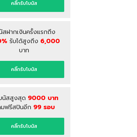
คลิ๊กรับโบนัส
นัสฝากเงินครั้งแรกถึง
0%
รับได้สูงถึง
6,000
บาท
คลิ๊กรับโบนัส
โบนัสสูงสุด
9000 บาท
มฟรีสปินอีก
99 รอบ
คลิ๊กรับโบนัส