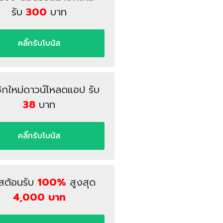
รับ
300
บาท
คลิ๊กรับโบนัส
ิกใหม่ดาวน์โหลดแอป รับ
38
บาท
คลิ๊กรับโบนัส
ัสต้อนรับ
100%
สูงสุด
4,000 บาท