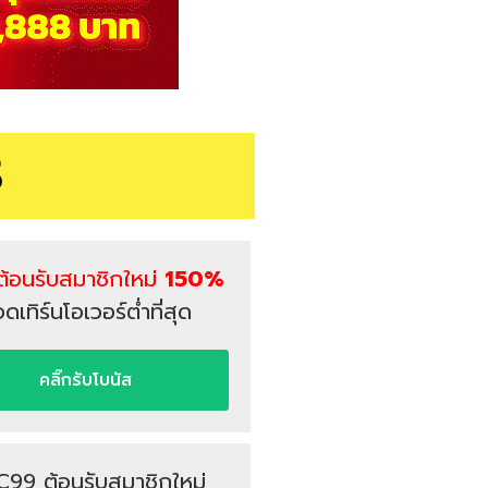
S
ต้อนรับสมาชิกใหม่
150%
ดเทิร์นโอเวอร์ต่ำที่สุด
คลิ๊กรับโบนัส
99 ต้อนรับสมาชิกใหม่