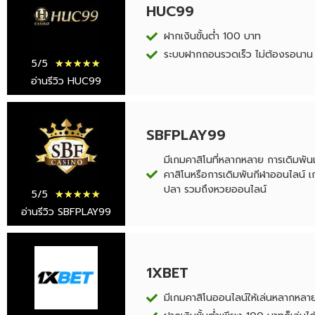
HUC99
ฝากเงินขั้นต่ำ 100 บาท
ระบบฝากถอนรวดเร็ว ไม่ต้องรอนาน
5/5
★
★
★
★
★
อ่านรีวิว HUC99
SBFPLAY99
มีเกมคาสิโนที่หลากหลาย การเดิมพั
คาสิโนหรือการเดิมพันกีฬาออนไลน์ เ
ปลา รวมถึงหวยออนไลน์
5/5
★
★
★
★
★
อ่านรีวิว SBFPLAY99
1XBET
มีเกมคาสิโนออนไลน์ให้เล่นหลากหลา