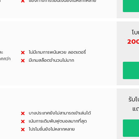
้
ช่องทางการถอนเงินยังไม่หลากหลาย
โบ
20
ละ
ไม่มีเกมการพนันหวย ลอตเตอรี่
ากกว่า
มีเกมสล็อตจำนวนไม่มาก
รับ
แถ
บางประเทศยังไม่สามารถเข้าเล่นได้
เน้นการเดิมพันฟุตบอลมากที่สุด
โปรโมชั่นยังไม่หลากหลาย