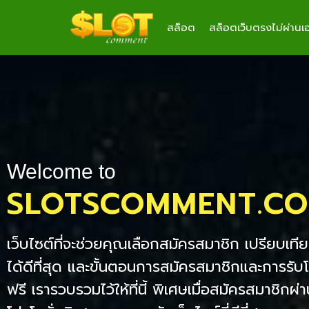
สล็อต
สล็อตเว็บตรงไม่ผ่านเอ
Welcome to
SLOTSCOMMENT.C
เว็บไซต์ที่จะช่วยคุณเลือกสมัครสมาชิก เปรียบเทีย
ได้ดีที่สุด และขั้นตอนการสมัครสมาชิกและการรับ
ฟรี เรารวบรวมไว้ให้ที่นี้ พิเศษเมื่อสมัครสมาชิกผ่า