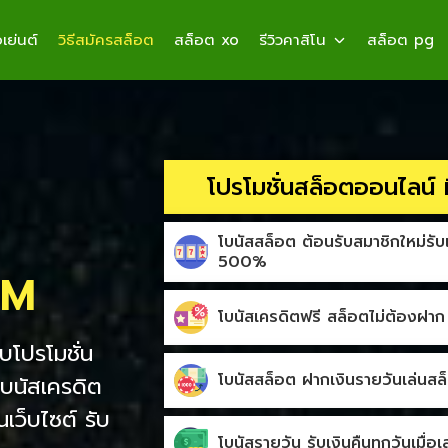
เย่นต์
วิธีสมัครสล็อต
สล็อต xo
รีวิวคาสิโน
สล็อต pg
โปรโมชั่นสล็อตออนไลน์ ที่
โบนัสสล็อต ต้อนรับสมาชิกใหม่รับ
500%
OM
โบนัสเครดิตฟรี สล็อตไม่ต้องฝาก 
บโปรโมชั่น
โบนัสสล็อต ฝากเงินรายวันเล่นสล็อ
โบนัสเครดิต
นเว็บไซต์ รับ
โบนัสรายวัน รับเงินคืนทุกวันเมื่อ