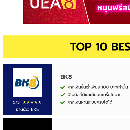
TOP 10 BES
BK8
ฝากเงินขั้นต่ำเพียง 100 บาทเท่านั้น
มีโบนัสที่ดีและมียอดเทริ์นไม่มาก
5/5
ฝากเงินผ่านระบบคริบโตได้
★
★
★
★
★
อ่านรีวิว BK8