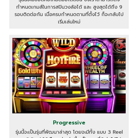
กำหนดเกมส์ในการสปินวงล้อได้ และ สูงสุดได้ถึง 9
รอบติดต่อกัน เมื่อครบกำหนดตามที่ตั้งไว้ ก็จะกลับไป
เริ่มเล่นใหม่
Progressive
รุ่นนี้จะเป็นรุ่นที่พัฒนาล่าสุด โดยจะมีทั้ง แบบ 3 Reel