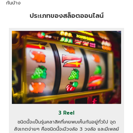
กันบ้าง
ประเภทของสล็อตออนไลน์
3 Reel
ชนิดนี้จะเป็นรุ่นคลาสิคที่เคยพบเห็นกันอยู่ทั่วไป จุด
สังเกตง่ายๆ คือชนิดนี้จะมีวงล้อ 3 วงล้อ และมีเพลย์