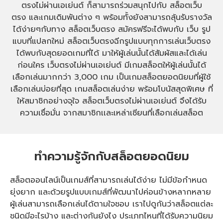
ตรงไม่ผ่านเอเย่นต์ ก็สามารถร่วมสนุกไปกับ สล็อตเว็บ
ตรง และเกมเดิมพันต่าง ๆ พร้อมทั้งยังสามารถลุ้นรับรางวัล
ได้ง่ายๆกับทาง สล็อตเว็บตรง สมัครฟรีจะได้พบกับ เว็บ รูป
แบบที่แปลกใหม่ สล็อตเว็บตรงฉีกรูปแบบทุกการเล่นเว็บตรง
ได้พบกับสุดยอดเกมที่ได้ มาให้ผู้เล่นนั้นได้สัมผัสและได้เล่น
ก่อนใคร เว็บตรงไม่ผ่านเอเย่นต์ มีเกมสล็อตให้ผู้เล่นนั้นได้
เลือกเล่นมากกว่า 3,000 เกม เป็นเกมสล็อตยอดนิยมที่ผู้ใช้
เลือกเล่นบ่อยที่สุด เกมสล็อตเล่นง่าย พร้อมโบนัสสุดพิเศษ ที่
ให้สมาชิกอย่างจุใจ สล็อตเว็บตรงไม่ผ่านเอเย่นต์ จึงได้รับ
ความเชื่อมั่น จากสมาชิกเเละเหล่าเซียนที่เลือกเล่นสล็อต
ทำความรู้จักกับสล็อตยอดนิยม
สล็อตออนไลน์เป็นเกมส์ที่สามารถเล่นได้ง่าย ไม่มีข้อกำหนด
ยุ่งยาก และด้วยรูปแบบเกมส์ที่พัฒนาไปค่อนข้างหลากหลาย
ผู้เล่นสามารถเลือกเล่นได้ตามใจชอบ เราไปดูกันว่าสล็อตแต่ละ
ชนิดมีอะไรบ้าง และต่างกันยังไง ประเภทไหนที่ได้รับความนิยม