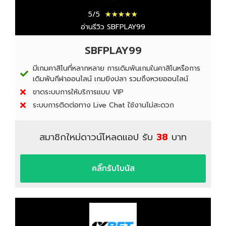
5/5
★
★
★
★
★
อ่านรีวิว SBFPLAY99
SBFPLAY99
มีเกมคาสิโนที่หลากหลาย การเดิมพันเกมในคาสิโนหรือการ
เดิมพันกีฬาออนไลน์ เกมยิงปลา รวมถึงหวยออนไลน์
ขาดระบบการให้บริการแบบ VIP
ระบบการติดต่อทาง Live Chat ใช้งานไม่สะดวก
สมาชิกใหม่ดาวน์โหลดแอป รับ
38
บาท
คลิ๊กรับโบนัส