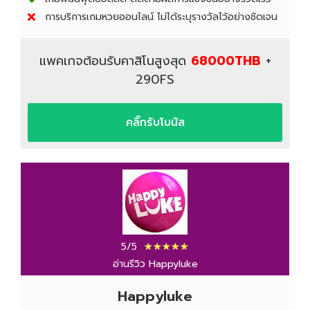
การบริการเกมหวยออนไลน์ ไม่ได้ระบุรางวัลไว้อย่างชัดเจน
แพคเกจต้อนรับคาสิโนสูงสุด
68000THB
+
290FS
คลิ๊กรับโบนัส
5/5
★
★
★
★
★
อ่านรีวิว Happyluke
Happyluke