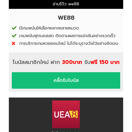
อ่านรีวิว we88
WE88
มีเกมพนันให้เลือกหลากหลายหมวด
เกมพนันฟุตบอลสด ติดตามผลการแข่งขันอย่างรวดเร็ว
การบริการเกมหวยออนไลน์ ไม่ได้ระบุรางวัลไว้อย่างชัดเจน
โบนัสสมาชิกใหม่ ฝาก
300บาท
รับ
ฟรี 150 บาท
คลิ๊กรับโบนัส