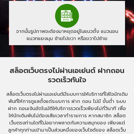
จากนั้นรูปภาพจะต้องมาหยุดอยู่ในแนวตั้ง แนวนอน
แนวทแยงมุม ซ้ายไปขวา หรือขวาไปซ้าย
สล็อตเว็บตรงไม่ผ่านเอเย่นต์ ฝากถอน
รวดเร็วทันใจ
สล็อตเว็บตรงไม่ผ่านเอเย่นต์มีระบบการให้บริการที่ใส่ใจนักเดิม
พันที่ให้การดูแลตั้งแต่ระบบการ ฝาก ถอน ไม่มี ขั้นต่ำ ระบบ
ฝาก ถอนเงินอัตโนมัติให้บริการรวดเร็วเพียงไม่กี่วินาที เพื่อ
ให้นักเดิมพันไม่ต้องเสียเวลาทำรายการ หากสมาชิก สล็อต
เว็บตรงท่านใดที่ไม่อยากพลาดกับความสนุกของ เพียงแต่
ลูกค้าทุกท่านเข้ามาเป็นส่วนหนึ่งของเว็บไซต์ของ สล็อตเว็บ