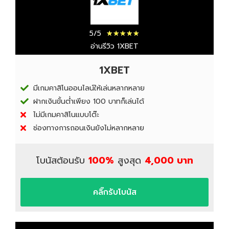
5/5
★
★
★
★
★
อ่านรีวิว 1XBET
1XBET
มีเกมคาสิโนออนไลน์ให้เล่นหลากหลาย
ฝากเงินขั้นต่ำเพียง 100 บาทก็เล่นได้
ไม่มีเกมคาสิโนแบบโต๊ะ
ช่องทางการถอนเงินยังไม่หลากหลาย
โบนัสต้อนรับ
100%
สูงสุด
4,000 บาท
คลิ๊กรับโบนัส