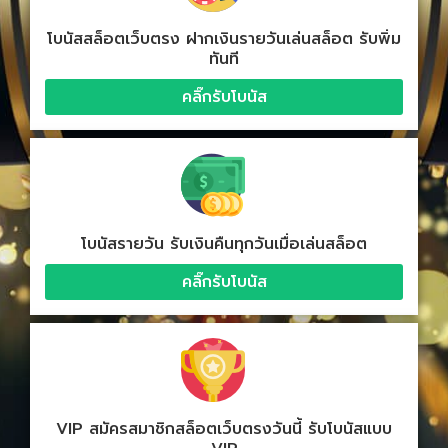
โบนัสสล็อตเว็บตรง ฝากเงินรายวันเล่นสล็อต รับพิ่ม
ทันที
คลิ๊กรับโบนัส
โบนัสรายวัน รับเงินคืนทุกวันเมื่อเล่นสล็อต
คลิ๊กรับโบนัส
VIP สมัครสมาชิกสล็อตเว็บตรงวันนี้ รับโบนัสแบบ