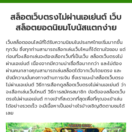
สล็อตเว็บตรงไม่ผ่านเอเย่นต์ เว็บ
สล็อตยอดนิยมโบนัสแตกง่าย
เว็บสล็อตออนไลน์ที่ได้รับความนิยมในประเทศไทยเริ่มมากขึ้น
ทุกวัน ซึ่งทุกท่านสามารถเลือกเล่นเว็บไหนก็ได้ตามใจชอบ แต่
ก่อนที่จะเลือกเล่นจะต้องเลือกเว็บที่เป็นเว็บ สล็อตเว็บตรงไม่
ผ่านเอเย่นต์ เนื่องจากมีความน่าเชื่อถือมากกว่า และไม่ต้อง
ผ่านคนกลางคุณสามารถเล่นสล็อตได้จากเว็บโดยตรง และ
ยังมีความมั่นคงทางด้านการเงิน ซึ่งเราแนะนำสล็อตเว็บตรง
ไม่ผ่านเอเย่นต์ วิธีการเลือกดูสล็อตเว็บตรงไม่ผ่านเอเย่นต์ ว่า
จะเลือกเล่นเว็บไหนดี วิธีการสมัครสมาชิก ข้อดีของสล็อตเว็บ
ตรงไม่ผ่านเอเย่นต์ ทางเข้าที่สะดวกที่สุดเพื่อที่คุณจะเข้าเล่น
ได้อย่างรวดเร็ว จะมีเนื้อหาเป็นอย่างไรบ้างเชิญติดตามชมได้
เลย