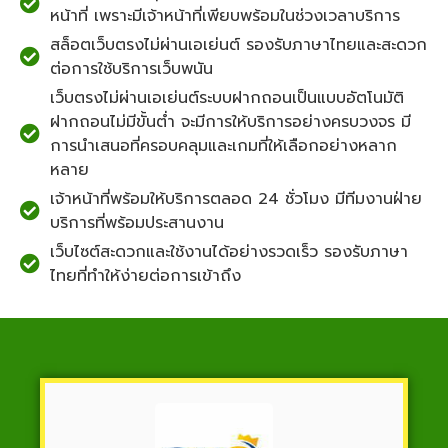
หน้าที่ เพราะมีเจ้าหน้าที่เพียบพร้อมในช่วงเวลาบริการ
สล็อตเว็บตรงไม่ผ่านเอเย่นต์ รองรับภาษาไทยและสะดวก
ต่อการใช้บริการเว็บพนัน
เว็บตรงไม่ผ่านเอเย่นต์ระบบฝากถอนเป็นแบบอัตโนมัติ
ฝากถอนไม่มีขั้นต่ำ จะมีการให้บริการอย่างครบวงจร มี
การนำเสนอที่ครอบคลุมและเกมที่ให้เลือกอย่างหลาก
หลาย
เจ้าหน้าที่พร้อมให้บริการตลอด 24 ชั่วโมง มีทีมงานฝ่าย
บริการที่พร้อมประสานงาน
เว็บไซต์สะดวกและใช้งานได้อย่างรวดเร็ว รองรับภาษา
ไทยที่ทำให้ง่ายต่อการเข้าถึง