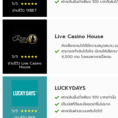
ฝากเงินขั้นต่ำเพียง 100 บาทก็เล่นได
5/5
★
★
★
★
★
อ่านรีวิว 1XBET
Live Casino House
คัดเลือกเกมได้ดีมีความสนุกสนาน แ
สามารถทำเงินได้จริง มีเกมให้เลือกม
5/5
4,000 เกม โดยเฉพาะเทเบิ้ลเกม
★
★
★
★
★
อ่านรีวิว Live Casino
House
LUCKYDAYS
ฝากเงินขั้นต่ำเพียง 100 บาทเท่านั้น
มีโบนัสที่ดีและมียอดเทริ์นไม่มาก
5/5
ฝากเงินผ่านระบบคริบโตได้
★
★
★
★
★
อ่านรีวิว BK8