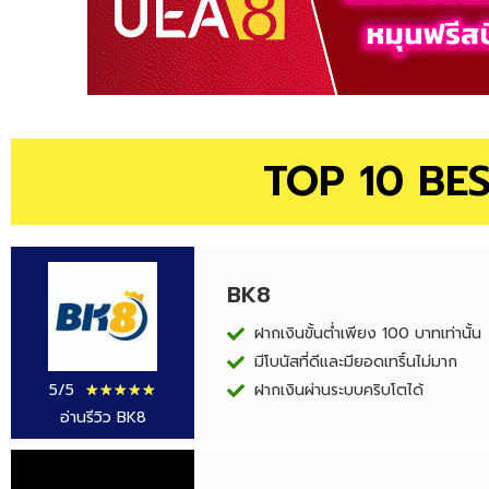
TOP 10 BES
BK8
ฝากเงินขั้นต่ำเพียง 100 บาทเท่านั้น
มีโบนัสที่ดีและมียอดเทริ์นไม่มาก
5/5
ฝากเงินผ่านระบบคริบโตได้
★
★
★
★
★
อ่านรีวิว BK8