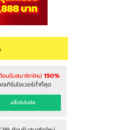
S
ต้อนรับสมาชิกใหม่
150%
ดเทิร์นโอเวอร์ต่ำที่สุด
คลิ๊กรับโบนัส
99 ต้อนรับสมาชิกใหม่