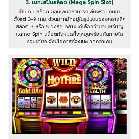
3. เมกะสปินสล็อต (Mega Spin Slot)
เป็นเกม สล็อต ออนไลน์ที่สามารถเล่นพร้อมกันได้
ตั้งแต่ 3-9 เกม ส่วนมากมักอยู่ในรูปแบบของคลาสสิค
สล็อต 3 หรือ 5 วงล้อ เพียงแค่เลือกจำนวนเหรียญ
และกด Spin สล็อตทั้งหมดก็จะหมุนพร้อมกันภายใน
รอบเดียว จึงมีโอกาสที่จะชนะมากกว่าเดิม