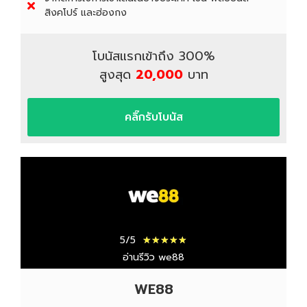
สิงคโปร์ และฮ่องกง
โบนัสแรกเข้าถึง 300%
สูงสุด
20,000
บาท
คลิ๊กรับโบนัส
5/5
★
★
★
★
★
อ่านรีวิว we88
WE88