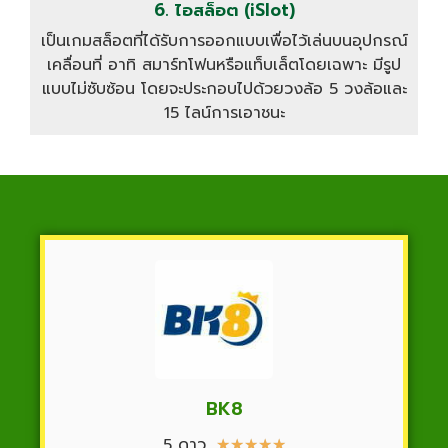
6. ไอสล็อต (iSlot)
เป็นเกมสล็อตที่ได้รับการออกแบบเพื่อไว้เล่นบนอุปกรณ์
เคลื่อนที่ อาทิ สมาร์ทโฟนหรือแท็บเล็ตโดยเฉพาะ มีรูป
แบบไม่ซับซ้อน โดยจะประกอบไปด้วยวงล้อ 5 วงล้อและ
15 ไลน์การเอาชนะ
BK8
5 ดาว
★
★
★
★
★