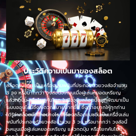
ประวัติความเป็นมาของสล็อต
สล็อตแมชชีน เป็นเครื่องเล่นพนันที่ประกอบด้วยวงล้อจำนวน
3 วง หรือมากกว่า วงล้อนี้จะหมุนเมื่อผู้เล่นหยอดเหรียญ
แล้วกดปุ่ม หรือโยกคันโยก ในปัจจุบันสล็อตนั้นถูกพัฒนาเป็น
ระบบออนไลน์ซึ่งสะดวกสบายมากขึ้น ซึ่งเราอยากให้ทุกท่าน
ได้รู้ว่าสล็อตมีที่มาอย่างไร เครื่องสล็อตแมชชีนเป็นเครื่องเล่น
พนันที่ประกอบด้วยวงล้อจำนวน 3 วง หรือมากกว่า วงล้อนี้
จะหมุนเมื่อผู้เล่นหยอดเหรียญ แล้วกดปุ่ม หรือโยกคันโยก