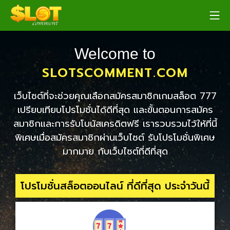
Welcome to
SLOTSCOMMENT.COM
เว็บไซต์ที่จะช่วยคุณเลือกสมัครสมาชิกเกมสล็อต 777
เปรียบเทียบโปรโมชั่นได้ดีที่สุด และขั้นตอนการสมัคร
สมาชิกและการรับโบนัสเครดิตฟรี เรารวบรวมไว้ให้ที่นี้
พิเศษเมื่อสมัครสมาชิกผ่านเว็บไซต์ รับโปรโมชั่นพิเศษ
มากมาย กับเว็บไซต์ที่ดีที่สุด
โปรโมชั่นสล็อตออนไลน์ ที่ดีที่สุด ประจำวันนี้