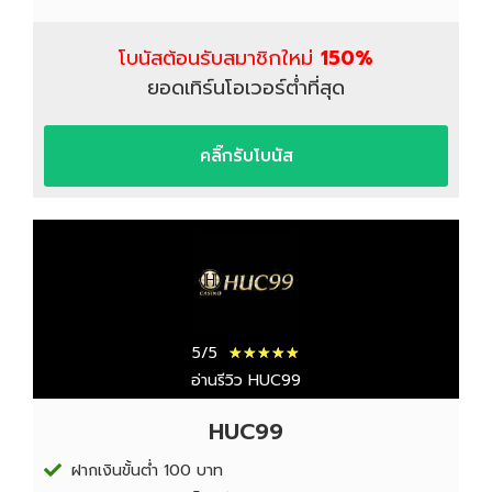
โบนัสต้อนรับสมาชิกใหม่
150%
ยอดเทิร์นโอเวอร์ต่ำที่สุด
คลิ๊กรับโบนัส
5/5
★
★
★
★
★
อ่านรีวิว HUC99
HUC99
ฝากเงินขั้นต่ำ 100 บาท