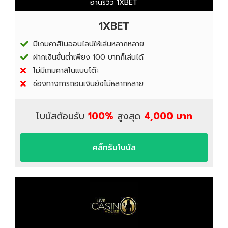
อ่านรีวิว 1XBET
1XBET
มีเกมคาสิโนออนไลน์ให้เล่นหลากหลาย
ฝากเงินขั้นต่ำเพียง 100 บาทก็เล่นได้
ไม่มีเกมคาสิโนแบบโต๊ะ
ช่องทางการถอนเงินยังไม่หลากหลาย
โบนัสต้อนรับ
100%
สูงสุด
4,000 บาท
คลิ๊กรับโบนัส