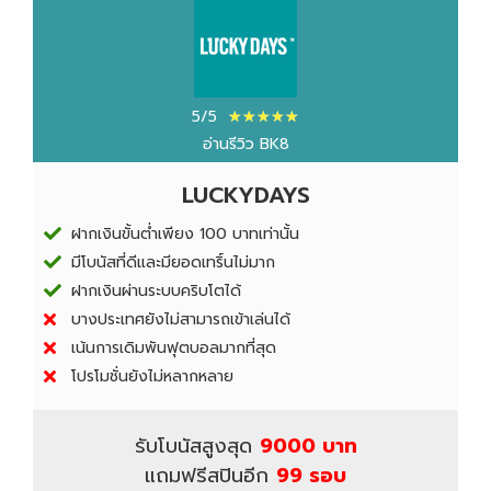
5/5
★
★
★
★
★
อ่านรีวิว BK8
LUCKYDAYS
ฝากเงินขั้นต่ำเพียง 100 บาทเท่านั้น
มีโบนัสที่ดีและมียอดเทริ์นไม่มาก
ฝากเงินผ่านระบบคริบโตได้
บางประเทศยังไม่สามารถเข้าเล่นได้
เน้นการเดิมพันฟุตบอลมากที่สุด
โปรโมชั่นยังไม่หลากหลาย
รับโบนัสสูงสุด
9000 บาท
แถมฟรีสปินอีก
99 รอบ