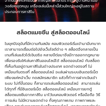
จากนั้นจะคิดคะแนนจากสัญลักษณ์ที่ปรากฏอยู่ด้านหน้าเมื่อ
วงล้อหยุดหมุน เครื่องเล่นนี้เหล่านี้ส่วนใหญ่จะอยู่ในสถาน
ประกอบการคาสิโน
สล็อตแมชชีน สู่สล็อตออนไลน์
ในยุคปัจจุบันที่มีความทันสมัย คอมพิวเตอร์เริ่มเข้ามามีบทบาท
เราสามารถเชื่อมต่อไปยังเว็บไซต์ต่าง ๆ สล็อตจึงกลายเป็น
เกมที่เล่นแล้วได้เงินจริง หลายปีต่อมาจึงมีการออกกฎหมาย
เพื่อรองรับให้เล่นคาสิโนออนไลน์ได้ สล็อตออนไลน์ กับสล็อต
ที่เห็นกันอยู่ตามคาสิโนในต่างประเทศ แตกต่างตรงที่ ไม่
เหมือนกันตรงที่ สล็อตออนไลน์ จะเล่นผ่านระบบอินเตอร์เน็ต
เพียงแค่หน้าเว็บ กดสมัครสมาชิก แล้วก็ทำการฝากเงินเข้า
ระบบ ไม่กี่ขั้นตอน ก็สามารถเล่นสล็อตออนไลน์ สามารถเล่น
ได้ทุกที่ ที่มีอินเตอร์เน็ต สล็อตออนไลน์ เหมือนการยกตู้
สล็อตแมชชีนจากคาสิโน มาไว้บนคอมพิวเตอร์ หรือมือถือ วิธี
การเล่น ไม่มีความแตกต่าง ทั้งคุณภาพเกม ภาพภาพและ