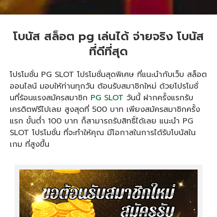
โบนัส สล็อต pg เล่นได้ จ่ายจริง โบนัส
ที่ดีที่สุด
โปรโมชั่น PG SLOT โปรโมชั่นสุดพิเศษ ที่แนะนำกับเว็บ สล็อต
ออนไลน์ มอบให้ท่านทุกวัน ต้อนรับสมาชิกใหม่ ด้วยโปรโมชั่
นที่ร้อนแรงสมัครสมาชิก
PG SLOT
วันนี้ ฝากครั้งแรกรับ
เครดิตฟรีไปเลย สูงสุดที่ 500 บาท เพียงสมัครสมาชิกครั้ง
แรก ขั้นต่ำ 100 บาท ก็สามารถรับสิทธิ์ได้เลย แนะนำ PG
SLOT โปรโมชั่น ที่จะทำให้คุณ มีโอกาสในการได้รับโบนัสใน
เกม ที่สูงขึ้น