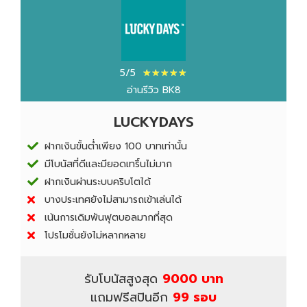
5/5
★
★
★
★
★
อ่านรีวิว BK8
LUCKYDAYS
ฝากเงินขั้นต่ำเพียง 100 บาทเท่านั้น
มีโบนัสที่ดีและมียอดเทริ์นไม่มาก
ฝากเงินผ่านระบบคริบโตได้
บางประเทศยังไม่สามารถเข้าเล่นได้
เน้นการเดิมพันฟุตบอลมากที่สุด
โปรโมชั่นยังไม่หลากหลาย
รับโบนัสสูงสุด
9000 บาท
แถมฟรีสปินอีก
99 รอบ