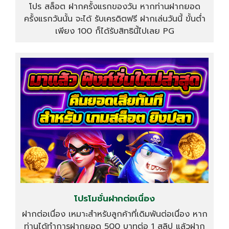
โปร สล็อต ฝากครั้งแรกของวัน หากท่านฝากยอด
ครั้งแรกวันนั้น จะได้ รับเครดิตฟรี ฝากเล่นวันนี้ ขั้นต่ำ
เพียง 100 ก็ได้รับสิทธินี้ไปเลย PG
โปรโมชั่นฝากต่อเนื่อง
ฝากต่อเนื่อง เหมาะสำหรับลูกค้าที่เดิมพันต่อเนื่อง หาก
ท่านได้ทำการฝากยอด 500 บาทต่อ 1 สลิป แล้วฝาก