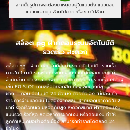
จากนั้นรูปภาพจะต้องมาหยุดอยู่ในแนวตั้ง แนวนอน
แนวทแยงมุม ซ้ายไปขวา หรือขวาไปซ้าย
สล็อต pg ฝากถอนระบบอัตโนมัติ
รวดเร็ว สะดวก
สล็อต pg
ฝาก ถอน
ไม่มีขั้นต่ำ ระบบอัตโนมัติ รวดเร็ว
ภายใน 1 นาที รองรับทุกระบบ ฝากถอนได้ตลอดเวลา ไม่
จำกัดจำนวนครั้ง ช่วยเพิ่มความสะดวกสบาย รวดเร็ว ให้กับผู้
เล่น PG SLOT เกมสล็อตยอดฮิต ที่มีผู้เล่นมากที่สุ
ฝาก – ถอน อัตโนมัติ 24 ชั่วโมง ด้วยตัวเอง ไม่ต้อง ทำ
รายการผ่านแอดมิน ไม่ต้องฝากสลิป ฝากยอดเข้าภายใน 2
นาที รวดเร็วทันใจ ปลอดภัยสูง สะดวกสบาย ฝากถอน เงิน
แบบรวดเร็วที่สุด ลดเวลาการฝากเงิน หรือถอนเงิน ทำให้
ลูกค้าเล่นเกมอย่างต่อเนื่อง
สามารถทำรายได้ตลอด 24
ชั่วโมง