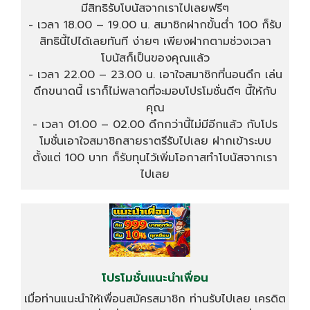
มีสิทธิรับโบนัสจากเราไปเลยฟรีๆ
- เวลา 18.00 – 19.00 น. สมาชิกฝากขั้นต่ำ 100 ก็รับ
สิทธินี้ไปได้เลยทันที ง่ายๆ เพียงฝากตามช่วงเวลา
โบนัสก็เป็นของคุณแล้ว
- เวลา 22.00 – 23.00 น. เอาใจสมาชิกที่นอนดึก เล่น
ดึกขนาดนี้ เราก็ไม่พลาดที่จะมอบโปรโมชั่นดีๆ นี้ให้กับ
คุณ
- เวลา 01.00 – 02.00 ดึกกว่านี้ไม่มีอีกแล้ว กับโปร
โมชั่นเอาใจสมาชิกสายราตรีรับไปเลย ฝากเข้าระบบ
ตั้งแต่ 100 บาท ก็รับทุนไว้เพิ่มโอกาสทำโบนัสจากเรา
ไปเลย
โปรโมชั่นแนะนำเพื่อน
เมื่อท่านแนะนำให้เพื่อนสมัครสมาชิก ท่านรับไปเลย เครดิต