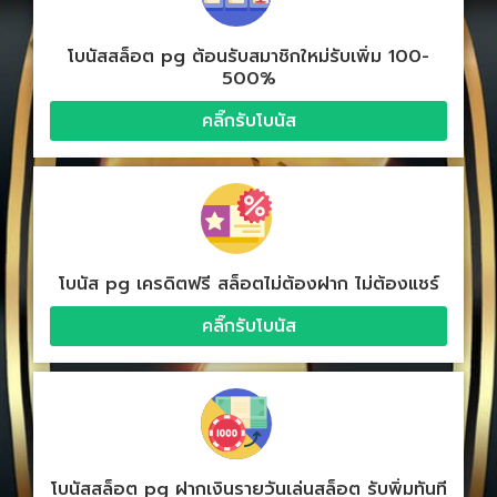
โบนัสสล็อต pg ต้อนรับสมาชิกใหม่รับเพิ่ม 100-
500%
คลิ๊กรับโบนัส
โบนัส pg เครดิตฟรี สล็อตไม่ต้องฝาก ไม่ต้องแชร์
คลิ๊กรับโบนัส
โบนัสสล็อต pg ฝากเงินรายวันเล่นสล็อต รับพิ่มทันที