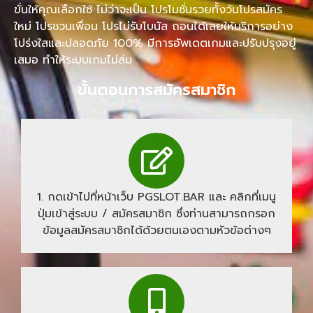
ขั่น
ให้คุณเลือกใช้ ไม่ว่าจะเป็น โปรโมชั่นรวยทั้งวันโปรสมัคร
ใหม่ โปรชวนเพื่อน โปรไม่รับโบนัส ถอนได้เลยให้บริการอย่าง
โปร่งใสและปลอดภัย 100% มีการอัพเดตเกมและปรับปรุงอยู่
เสมอ ทำให้ระบบเกมไม่ล่ม
ขั้นตอนการสมัครสมาชิก
1. กดเข้าไปที่หน้าเว็บ PGSLOT.BAR และ คลิกที่เมนู
ปุ่มเข้าสู่ระบบ / สมัครสมาชิก ซึ่งท่านสามารถกรอก
ข้อมูลสมัครสมาชิกได้ด้วยตนเองตามหัวข้อต่างๆ