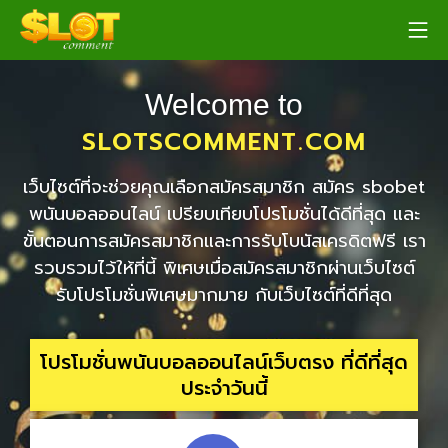
Welcome to
SLOTSCOMMENT.COM
เว็บไซต์ที่จะช่วยคุณเลือกสมัครสมาชิก สมัคร sbobet
พนันบอลออนไลน์ เปรียบเทียบโปรโมชั่นได้ดีที่สุด และ
ขั้นตอนการสมัครสมาชิกและการรับโบนัสเครดิตฟรี เรา
รวบรวมไว้ให้ที่นี้ พิเศษเมื่อสมัครสมาชิกผ่านเว็บไซต์
รับโปรโมชั่นพิเศษมากมาย กับเว็บไซต์ที่ดีที่สุด
โปรโมชั่นพนันบอลออนไลน์เว็บตรง ที่ดีที่สุด
ประจำวันนี้