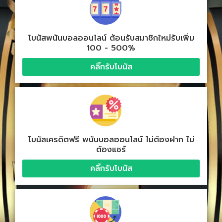
โบนัสพนันบอลออนไลน์ ต้อนรับสมาชิกใหม่รับเพิ่ม
100 - 500%
คลิ๊กรับโบนัส
โบนัสเครดิตฟรี พนันบอลออนไลน์ ไม่ต้องฝาก ไม่
ต้องแชร์
คลิ๊กรับโบนัส