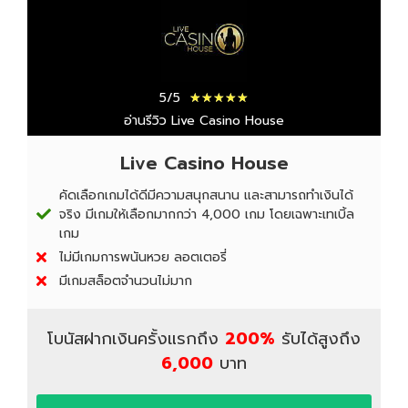
5/5
★
★
★
★
★
อ่านรีวิว Live Casino House
Live Casino House
คัดเลือกเกมได้ดีมีความสนุกสนาน และสามารถทำเงินได้
จริง มีเกมให้เลือกมากกว่า 4,000 เกม โดยเฉพาะเทเบิ้ล
เกม
ไม่มีเกมการพนันหวย ลอตเตอรี่
มีเกมสล็อตจำนวนไม่มาก
โบนัสฝากเงินครั้งแรกถึง
200%
รับได้สูงถึง
6,000
บาท