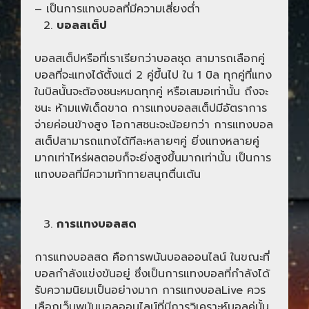
– เป็นการแทงบอลที่มีความเสี่ยงต่ำ
บอลสเต็ป
บอลสเต็ปหรือที่เราเรียกว่าบอลชุด สามารถเลือกคู่
บอลที่จะแทงได้ตั้งแต่ 2 คู่ขึ้นไป ใน 1 บิล ทุกคู่ที่แทง
ในบิลนั้นจะต้องชนะหมดทุกคู่ หรือเสมอเท่านั้น ถึงจะ
ชนะ ห้ามแพ้เด็ดขาด การแทงบอลสเต็ปมีอัตราการ
จ่ายค่อนข้างสูง โอกาสชนะจะน้อยกว่า การแทงบอล
สเต็ปสามารถแทงได้ทีละหลายๆคู่ ยิ่งแทงหลายคู่
มากเท่าไหร่ผลตอบก็จะยิ่งสูงขึ้นมากเท่านั้น เป็นการ
แทงบอลที่มีความท้าทายสนุกตื่นเต้น
การแทงบอลสด
การแทงบอลสด คือการพนันบอลออนไลน์ ในขณะที่
บอลกำลังแข่งขันอยู่ ซึ่งเป็นการแทงบอลที่กำลังได้
รับความนิยมเป็นอย่างมาก การแทงบอลLive ควร
เลือกเว็บพนันบอลออนไลน์ที่มีการวิเคราะห์บอลคู่นั้น