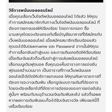
วิธีการพนันบอลออนไลน์
เมื่อคุณเลือกเว็บไซต์พนันบอลออนไลน์ ได้แล้ว ให้คุณ
ทำการสมัครสมาชิกกับทางเว็บไซต์พนันบอลออนไลน์ ที่
ต้องการแทงบอลให้เรียบร้อย โดยการกรอก ชื่อ
นามสกุลโดยจะต้องตรงกับชื่อบัญชีธนาคารที่ใช้สมัครกับ
เว็บพนันบอลออนไลน์ เมื่อสมัครสมาชิกเรียบร้อยแล้ว
คุณจะได้รับUsername และ Password จากนั้นให้คุณ
ทำการล็อกอินเข้าสู่ระบบ และการเติมเครดิตให้เรียบร้อย
เมื่อเติมเงินแล้วก็จะเริ่มเข้าสู่การเล่นพนันบอลออนไลน์
เลือกเมนูเดิมฟุตบอล ซึ่งคุณจะเห็นตารางการแข่งขัน
ฟุตบอลจำนวนมาก เป็นตารางที่ทางเว็บพนันบอล
ออนไลน์ได้เปิดให้บริการแทงบอล ให้คุณค้นหารายการที่
ต้องการจะวางเดิมพัน เลือกรูปแบบการเดิมที่ต้องการ
โดยจะต้องเลือกไปที่อัตราการต่อรองของการแข่งขันใน
คู่นั้นๆ พร้อมกับระบุจำนวนเงินเดิมพันลงไป แล้วก็รอผล
หากผลการเดิมพันชนะก็จะได้รับเงินรางวัล เพียงแค่นี้ก็
เสร็จเรียบร้อย