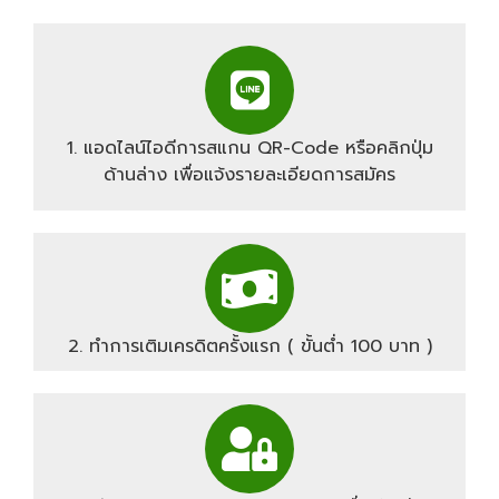
1. แอดไลน์ไอดีการสแกน QR-Code หรือคลิกปุ่ม
ด้านล่าง เพื่อแจ้งรายละเอียดการสมัคร
2. ทำการเติมเครดิตครั้งแรก ( ขั้นต่ำ 100 บาท )