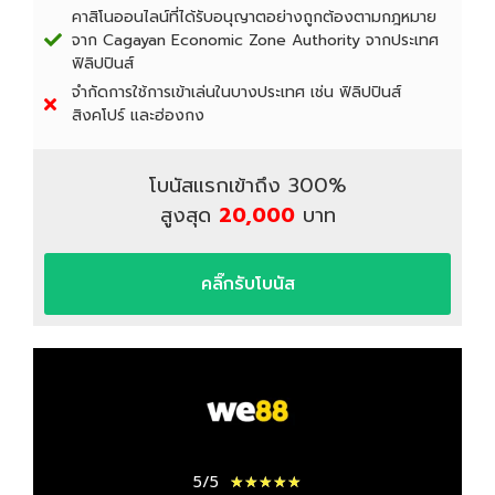
คาสิโนออนไลน์ที่ได้รับอนุญาตอย่างถูกต้องตามกฎหมาย
จาก Cagayan Economic Zone Authority จากประเทศ
ฟิลิปปินส์
จำกัดการใช้การเข้าเล่นในบางประเทศ เช่น ฟิลิปปินส์
สิงคโปร์ และฮ่องกง
โบนัสแรกเข้าถึง 300%
สูงสุด
20,000
บาท
คลิ๊กรับโบนัส
5/5
★
★
★
★
★