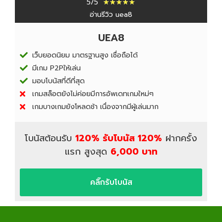
5/5
★
★
★
★
★
อ่านรีวิว uea8
UEA8
เว็บยอดนิยม มาตรฐานสูง เชื่อถือได้
มีเกม P2Pให้เล่น
มอบโบนัสที่ดีที่สุด
เกมสล็อตยังไม่ค่อยมีการอัพเดทเกมใหม่ๆ
เกมบางเกมยังโหลดช้า เนื่องจากมีผู้เล่นมาก
โบนัสต้อนรับ
120% รับโบนัส 120%
ฝากครั้ง
แรก สูงสุด
6,000 บาท
คลิ๊กรับโบนัส