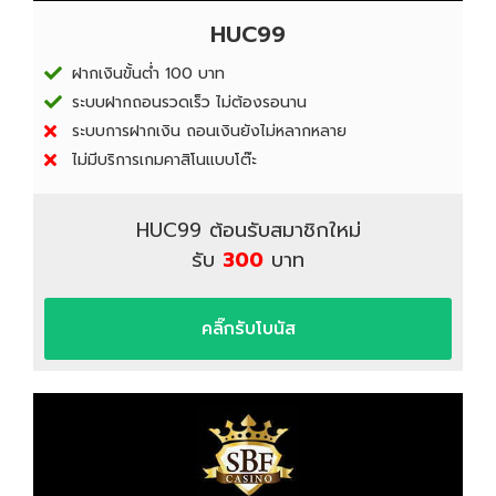
HUC99
ฝากเงินขั้นต่ำ 100 บาท
ระบบฝากถอนรวดเร็ว ไม่ต้องรอนาน
ระบบการฝากเงิน ถอนเงินยังไม่หลากหลาย
ไม่มีบริการเกมคาสิโนแบบโต๊ะ
HUC99 ต้อนรับสมาชิกใหม่
รับ
300
บาท
คลิ๊กรับโบนัส