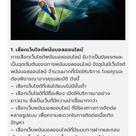
1. เลือกเว็บไซต์พนันบอลออนไลน์
การเลือกเว็บไซต์พนันบอลออนไลน์ รับว่าเป็นข้อแรกและ
เป็นจุดเริ่มต้นของการพนันบอลออนไลน์ ปัจจุบันมีเว็บไซต์
พนันบอลออนไลน์ จำนวนมากที่เปิดให้บริการ โดยคุณจะ
ต้องพิจารณาจากคุณสมบัติ ดังนี้
– เลือกเว็บไซต์ที่เล่นได้แบบไม่มีขั้นต่ำ
– เลือกเว็บไซต์ที่มีชื่อเสียง เปิดให้บริการมาอย่าง
ยาวนาน ซึ่งเป็นเว็บที่มีความน่าเชื่อมากกว่า
– เลือกเว็บพนันบอลออนไลน์ ที่มีช่องทางการติดต่อ
หลายรูปแบบ เพื่อความสะดวกในการติดต่อเมื่อเกิด
ปัญหา
– เลือกเว็บพนันบอลออนไลน์ที่มีระบบการฝากและถอน