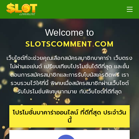
Welcome to
SLOTSCOMMENT.COM
เว็บไซต์ที่จะช่วยคุณเลือกสมัครสมาชิกบาคาร่า เว็บตรง
ไม่ผ่านเอเย่นต์ เปรียบเทียบโปรโมชั่นได้ดีที่สุด และขั้น
ตอนการสมัครสมาชิกและการรับโบนัสเครดิตฟรี เรา
รวบรวมไว้ให้ที่นี้ พิเศษเมื่อสมัครสมาชิกผ่านเว็บไซต์
รับโปรโมชั่นพิเศษมากมาย กับเว็บไซต์ที่ดีที่สุด
โปรโมชั่นบาคาร่าออนไลน์ ที่ดีที่สุด ประจำวัน
นี้