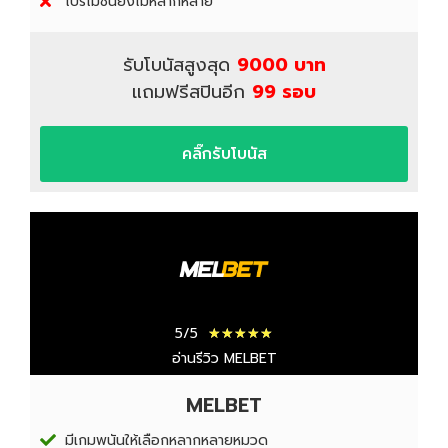
โปรโมชั่นยังไม่หลากหลาย
รับโบนัสสูงสุด
9000 บาท
แถมฟรีสปินอีก
99 รอบ
คลิ๊กรับโบนัส
5/5
★
★
★
★
★
อ่านรีวิว MELBET
MELBET
มีเกมพนันให้เลือกหลากหลายหมวด