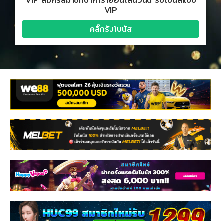
VIP สมัครสมาชิกบาคาร่าออนไลน์วันนี้ รับโบนัสแบบ
VIP
คลิ๊กรับโบนัส