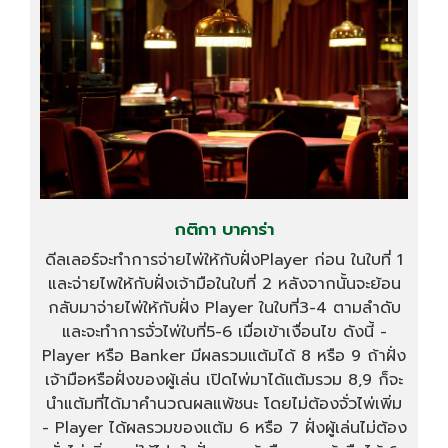
กติกา บาคาร่า
ดีลเลอร์จะทำการจ่ายไพ่ให้กับฝั่งPlayer ก่อน ในใบที่ 1
และจ่ายไพให้กับฝั่งเจ้ามือในใบที่ 2 หลังจากนั้นจะย้อน
กลับมาจ่ายไพ่ให้กับฝั่ง Player ในใบที่3-4 ตามลำดับ
และจะทำการจั่วไพ่ใบที่5-6 เมื่อเข้าเงื่อนไข ดังนี้ -
Player หรือ Banker มีผลรวมแต้มได้ 8 หรือ 9 ถ้าฝั่ง
เจ้ามือหรือฝั่งของผู้เล่น เปิดไพ่มาได้แต้มรวม 8,9 ก็จะ
นำแต้มที่ได้มาคำนวณผลแพ้ชนะ โดยไม่ต้องจั่วไพ่เพิ่ม
- Player ได้ผลรวมของแต้ม 6 หรือ 7 ฝั่งผู้เล่นไม่ต้อง