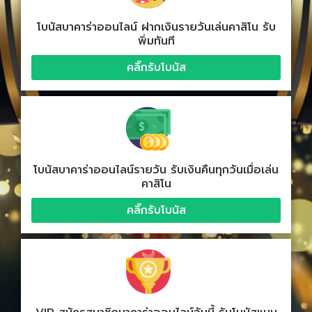
โบนัสบาคาร่าออนไลน์ ฝากเงินรายวันเล่นคาสิโน รับ
พิ่มทันที
คลิ๊กรับโบนัส
โบนัสบาคาร่าออนไลน์รายวัน รับเงินคืนทุกวันเมื่อเล่น
คาสิโน
คลิ๊กรับโบนัส