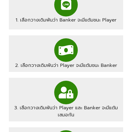
1. เลือกวางเดิมพันว่า Banker จะมีแต้มชนะ Player
2. เลือกวางเดิมพันว่า Player จะมีแต้มชนะ Banker
3. เลือกวางเดิมพันว่า Player และ Banker จะมีแต้ม
เสมอกัน