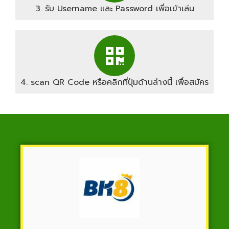
3. รับ Username และ Password เพื่อเข้าเล่น
4. scan QR Code หรือคลิกที่ปุ่มด้านล่างนี้ เพื่อสมัคร