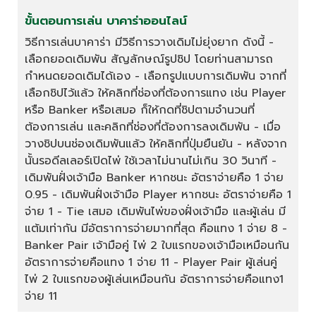
ขั้นตอนการเล่น บาคาร่าออนไลน์
วิธีการเล่นบาคาร่า มีวิธีการวางเดิมไม่ยุ่งยาก ดังนี้ -
เลือกยอดเดิมพัน สัญลักษณ์รูปชิป โดยท่านสามารถ
กำหนดยอดเดิมได้เอง - เลือกรูปแบบการเดิมพัน จากที่
เลือกชิปไว้แล้ว ให้คลิกที่ช่องที่ต้องการแทง เช่น Player
หรือ Banker หรือเสมอ ก็ให้กดที่ชิปตามจำนวนที่
ต้องการเล่น และคลิกที่ช่องที่ต้องการลงเดิมพัน - เมื่อ
วางชิปบนช่องเดิมพันแล้ว ให้คลิกที่ปุ่มยืนยัน - หลังจาก
นั้นรอดีลเลอร์เปิดไพ่ ใช้เวลาไม่นานไม่เกิน 30 วินาที -
เดิมพันฝั่งเจ้ามือ Banker หากชนะ อัตราจ่ายคือ 1 จ่าย
0.95 - เดิมพันฝั่งเจ้ามือ Player หากชนะ อัตราจ่ายคือ 1
จ่าย 1 - Tie เสมอ เดิมพันไพ่ของฝั่งเจ้ามือ และผู้เล่น มี
แต้มเท่ากัน มีอัตราการจ่ายมากที่สุด คือแทง 1 จ่าย 8 -
Banker Pair เจ้ามือคู่ ไพ่ 2 ใบแรกของเจ้ามือเหมือนกัน
อัตราการจ่ายคือแทง 1 จ่าย 11 - Player Pair ผู้เล่นคู่
ไพ่ 2 ใบแรกของผู้เล่นเหมือนกัน อัตราการจ่ายคือแทง1
จ่าย 11