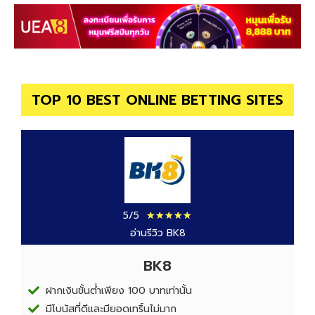
TOP 10 BEST ONLINE BETTING SITES
5/5
★
★
★
★
★
อ่านรีวิว BK8
BK8
ฝากเงินขั้นต่ำเพียง 100 บาทเท่านั้น
มีโบนัสที่ดีและมียอดเทริ์นไม่มาก