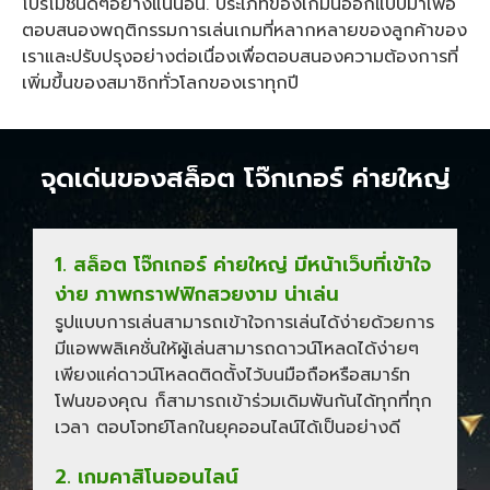
โปรโมชั่นดีๆอย่างแน่นอน. ประเภทของเกมนี้ออกแบบมาเพื่อ
ตอบสนองพฤติกรรมการเล่นเกมที่หลากหลายของลูกค้าของ
เราและปรับปรุงอย่างต่อเนื่องเพื่อตอบสนองความต้องการที่
เพิ่มขึ้นของสมาชิกทั่วโลกของเราทุกปี
จุดเด่นของสล็อต โจ๊กเกอร์ ค่ายใหญ่
1. สล็อต โจ๊กเกอร์ ค่ายใหญ่ มีหน้าเว็บที่เข้าใจ
ง่าย ภาพกราฟฟิกสวยงาม น่าเล่น
รูปแบบการเล่นสามารถเข้าใจการเล่นได้ง่ายด้วยการ
มีแอพพลิเคชั่นให้ผู้เล่นสามารถดาวน์โหลดได้ง่ายๆ
เพียงแค่ดาวน์โหลดติดตั้งไว้บนมือถือหรือสมาร์ท
โฟนของคุณ ก็สามารถเข้าร่วมเดิมพันกันได้ทุกที่ทุก
เวลา ตอบโจทย์โลกในยุคออนไลน์ได้เป็นอย่างดี
2. เกมคาสิโนออนไลน์