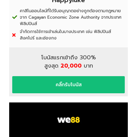
คาสิโนออนไลน์ที่ได้รับอนุญาตอย่างถูกต้องตามกฎหมาย
จาก Cagayan Economic Zone Authority จากประเทศ
ฟิลิปปินส์
จำกัดการใช้การเข้าเล่นในบางประเทศ เช่น ฟิลิปปินส์
สิงคโปร์ และฮ่องกง
โบนัสแรกเข้าถึง 300%
สูงสุด
20,000
บาท
คลิ๊กรับโบนัส