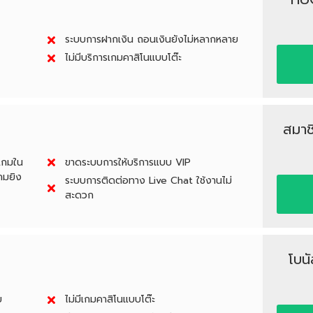
ระบบการฝากเงิน ถอนเงินยังไม่หลากหลาย
ไม่มีบริการเกมคาสิโนแบบโต๊ะ
สมาช
นเกมใน
ขาดระบบการให้บริการแบบ VIP
กมยิง
ระบบการติดต่อทาง Live Chat ใช้งานไม่
สะดวก
โบน
ย
ไม่มีเกมคาสิโนแบบโต๊ะ