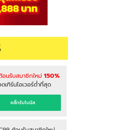
S
ต้อนรับสมาชิกใหม่
150%
ดเทิร์นโอเวอร์ต่ำที่สุด
คลิ๊กรับโบนัส
99 ต้อนรับสมาชิกใหม่