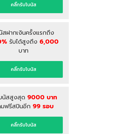
คลิ๊กรับโบนัส
นัสฝากเงินครั้งแรกถึง
0%
รับได้สูงถึง
6,000
บาท
คลิ๊กรับโบนัส
โบนัสสูงสุด
9000 บาท
มฟรีสปินอีก
99 รอบ
คลิ๊กรับโบนัส