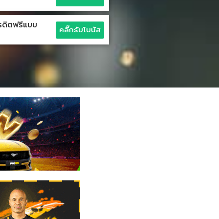
ครดิตฟรีแบบ
คลิ๊กรับโบนัส