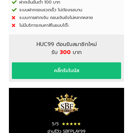
ฝากเงินขั้นต่ำ 100 บาท
ระบบฝากถอนรวดเร็ว ไม่ต้องรอนาน
ระบบการฝากเงิน ถอนเงินยังไม่หลากหลาย
ไม่มีบริการเกมคาสิโนแบบโต๊ะ
HUC99 ต้อนรับสมาชิกใหม่
รับ
300
บาท
คลิ๊กรับโบนัส
5/5
★
★
★
★
★
อ่านรีวิว SBFPLAY99