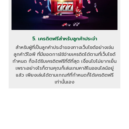
5. เครดิตฟรีสำหรับลูกค้าประจำ
สำหรับผู้ที่เป็นลูกค้าประจำของทางเว็บไซต์อย่างเช่น
ลูกค้าวีไอพี ที่มียอดการใช้จ่ายเครดิตได้ตามที่เว็บไซต์
กำหนด ก็จะได้รับเครดิตฟรีที่ดีที่สุด เงื่อนไขไม่ยากเย็น
เพราะอย่างไรก็ตามคุณก็เล่นเกมคาสิโนออนไลน์อยู่
แล้ว เพียงเล่นได้ตามเกณฑ์ที่กำหนดก็ได้เครดิตฟรี
เท่านั้นเอง
สมัครสมาชิก เพื่อรับเครดิตฟรี 50 ไม่
ต้องฝากไม่ต้องแชร์กดรับเอง