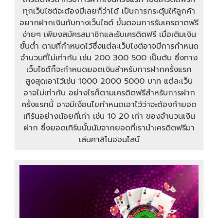
ทุกเว็บไซต์จะต้องมีเลยก็ว่าได้ เป็นการกระตุ้นให้ลูกค้า
อยากฝากเงินกับทางเว็บไซต์ ขั้นตอนการรับเครดาตฟรี
ง่ายๆ เพียงสมัครสมาชิกและรับเครดิตฟรี เมื่อเติมเงิน
ขั้นต่ำ ตามที่กำหนดไว้ซึ่งแต่ละเว็บไซต์อาจมีการกำหนด
จำนวนที่ไม่เท่ากัน เช่น 200 300 500 เป็นต้น ซึ่งทาง
เว็บไซต์ก็จะกำหนดยอดเงินสำหรับการฝากครั้งแรก
สูงสุดเอาไว้เช่น 1000 2000 5000 บาท แต่ละเว็บ
อาจไม่เท่ากัน อย่างไรก็ตามเครดิตฟรีสำหรับการฝาก
ครั้งแรกนี้ อาจมีเงื่อนไขกำหนดเอาไว้ว่าจะต้องทำยอด
เทิร์นอย่างน้อยกี่เท่า เช่น 10 20 เท่า ของจำนวนเงิน
ฝาก ซึ่งยอดเทิร์นนั้นนับจากยอดที่เรานำเครดิตฟรีมา
เล่นคาสิโนออนไลน์