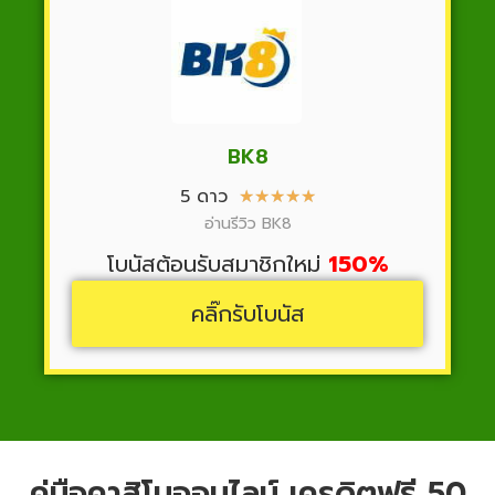
BK8
5 ดาว
★
★
★
★
★
อ่านรีวิว BK8
โบนัสต้อนรับสมาชิกใหม่
150%
คลิ๊กรับโบนัส
คู่มือคาสิโนออนไลน์ เครดิตฟรี 50