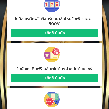
โบนัสเครดิตฟรี ต้อนรับสมาชิกใหม่รับเพิ่ม 100 -
500%
คลิ๊กรับโบนัส
โบนัสเครดิตฟรี สล็อตไม่ต้องฝาก ไม่ต้องแชร์
คลิ๊กรับโบนัส