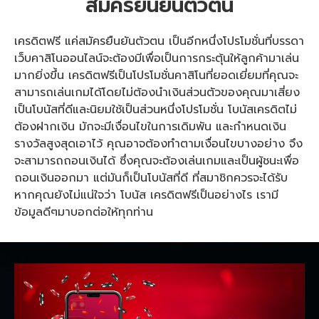
สมัครยืนยันตัวตน
เครดิตฟรี แค่สมัครยืนยันตัวตน เป็นอีกหนึ่งโปรโมชั่นที่บรรดา
เว็บคาสิโนออนไลน์จะต้องมีเพื่อเป็นการกระตุ้นให้ลูกค้ามาเล่น
มากยิ่งขึ้น เครดิตฟรีเป็นโปรโมชั่นคาสิโนที่ยอดเยี่ยมที่คุณจะ
สามารถเล่นเกมได้โดยไม่ต้องนำเงินส่วนตัวของคุณมาเสี่ยง
เป็นโบนัสที่ดีและนิยมใช้เป็นส่วนหนึ่งโปรโมชั่น โบนัสเครดิตไม่
ต้องฝากเงิน มักจะมีเงื่อนไขในการเดิมพัน และกำหนดเงิน
รางวัลสูงสุดเอาไว้ คุณอาจต้องทำตามเงื่อนไขบางอย่าง จึง
จะสามารถถอนเงินได้ ซึ่งคุณจะต้องเล่นเกมและเป็นผู้ชนะเพื่อ
ถอนเงินออกมา แต่มันก็เป็นโบนัสที่ดี ที่สมาชิกควรจะได้รับ
หากคุณยังไม่แน่ใจว่า โบนัส เครดิตฟรีเป็นอย่างไร เรามี
ข้อมูลดีๆมาบอกต่อให้ทุกท่าน