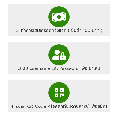
2. ทำการเติมเครดิตครั้งแรก ( ขั้นต่ำ 100 บาท )
3. รับ Username และ Password เพื่อเข้าเล่น
4. scan QR Code หรือคลิกที่ปุ่มด้านล่างนี้ เพื่อสมัคร