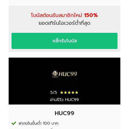
โบนัสต้อนรับสมาชิกใหม่
150%
ยอดเทิร์นโอเวอร์ต่ำที่สุด
คลิ๊กรับโบนัส
5/5
★
★
★
★
★
อ่านรีวิว HUC99
HUC99
ฝากเงินขั้นต่ำ 100 บาท