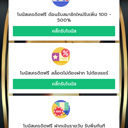
โบนัสเครดิตฟรี ต้อนรับสมาชิกใหม่รับเพิ่ม 100 -
500%
คลิ๊กรับโบนัส
โบนัสเครดิตฟรี สล็อตไม่ต้องฝาก ไม่ต้องแชร์
คลิ๊กรับโบนัส
โบนัสเครดิตฟรี ฝากเงินรายวัน รับพิ่มทันที