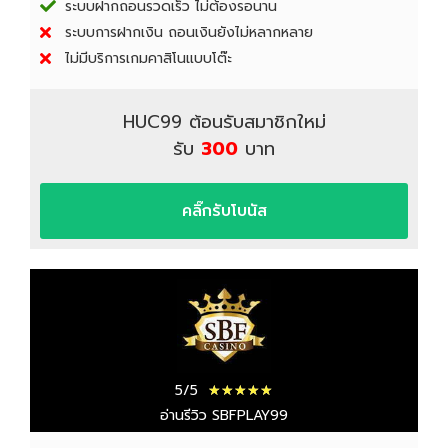
ระบบฝากถอนรวดเร็ว ไม่ต้องรอนาน
ระบบการฝากเงิน ถอนเงินยังไม่หลากหลาย
ไม่มีบริการเกมคาสิโนแบบโต๊ะ
HUC99 ต้อนรับสมาชิกใหม่
รับ
300
บาท
คลิ๊กรับโบนัส
5/5
★
★
★
★
★
อ่านรีวิว SBFPLAY99