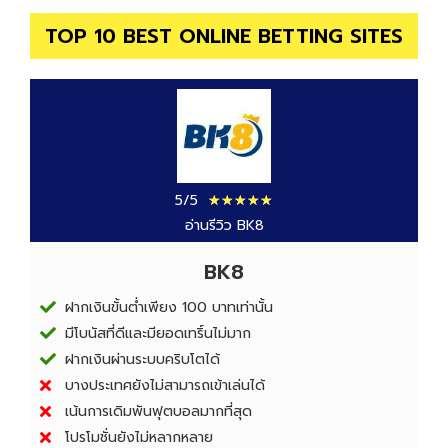
TOP 10 BEST ONLINE BETTING SITES
5/5
★
★
★
★
★
อ่านรีวิว BK8
BK8
ฝากเงินขั้นต่ำเพียง 100 บาทเท่านั้น
มีโบนัสที่ดีและมียอดเทริ์นไม่มาก
ฝากเงินผ่านระบบคริบโตได้
บางประเทศยังไม่สามารถเข้าเล่นได้
เน้นการเดิมพันฟุตบอลมากที่สุด
โปรโมชั่นยังไม่หลากหลาย