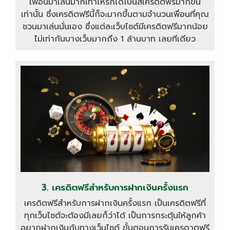
เพื่อนมาเล่นมากเท่าไหร่ก็ได้โบนัสเครดิตฟรีมากขึ้น
เท่านั้น ซึ่งเครดิตฟรีนี้ก็จะมากขึ้นตามจำนวนเพื่อนที่คุณ
ชวนมาเล่นนั่นเอง ซึ่งแต่ละเว็บไซต์มีเครดิตฟรีมากน้อย
ไม่เท่ากันบางเว็บมากถึง 1 ล้านบาท เลยทีเดียว
3. เครดิตฟรีสำหรับการฝากเงินครั้งแรก
เครดิตฟรีสำหรับการฝากเงินครั้งแรก เป็นเครดิตฟรีที่
ทุกเว็บไซต์จะต้องมีเลยก็ว่าได้ เป็นการกระตุ้นให้ลูกค้า
อยากฝากเงินกับทางเว็บไซต์ ขั้นตอนการรับเครดาตฟรี