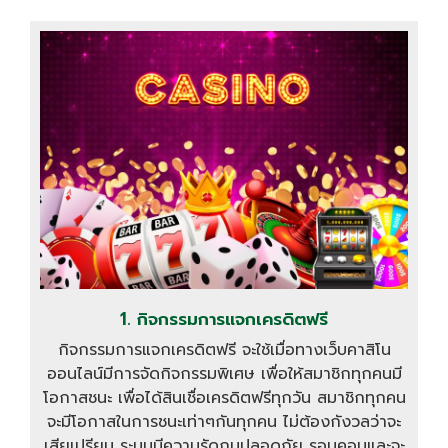
1. กิจกรรมการแจกเครดิตฟรี
กิจกรรมการแจกเครดิตฟรี จะใช้เมื่อทางเว็บคาสิโน
ออนไลน์มีการจัดกิจกรรมพิเศษ เพื่อให้สมาชิกทุกคนมี
โอกาสชนะ เพื่อได้สินเชื่อเครดิตฟรีทุกวัน สมาชิกทุกคน
จะมีโอกาสในการชนะเท่าๆกันทุกคน ไม่ต้องกังวลว่าจะ
เสียเปรียบ ระบบมีความรัดกุมปลอดภัย รอบคอบและจะ