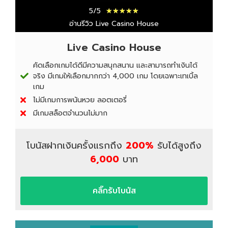
5/5
★
★
★
★
★
อ่านรีวิว Live Casino House
Live Casino House
คัดเลือกเกมได้ดีมีความสนุกสนาน และสามารถทำเงินได้
จริง มีเกมให้เลือกมากกว่า 4,000 เกม โดยเฉพาะเทเบิ้ล
เกม
ไม่มีเกมการพนันหวย ลอตเตอรี่
มีเกมสล็อตจำนวนไม่มาก
โบนัสฝากเงินครั้งแรกถึง
200%
รับได้สูงถึง
6,000
บาท
คลิ๊กรับโบนัส