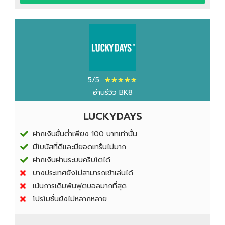
5/5
★
★
★
★
★
อ่านรีวิว BK8
LUCKYDAYS
ฝากเงินขั้นต่ำเพียง 100 บาทเท่านั้น
มีโบนัสที่ดีและมียอดเทริ์นไม่มาก
ฝากเงินผ่านระบบคริบโตได้
บางประเทศยังไม่สามารถเข้าเล่นได้
เน้นการเดิมพันฟุตบอลมากที่สุด
โปรโมชั่นยังไม่หลากหลาย