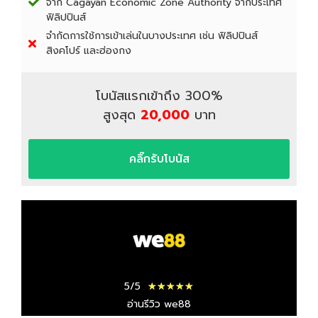
จาก Cagayan Economic Zone Authority จากประเทศ
ฟิลิปปินส์
จำกัดการใช้การเข้าเล่นในบางประเทศ เช่น ฟิลิปปินส์
สิงคโปร์ และฮ่องกง
โบนัสแรกเข้าถึง 300%
สูงสุด
20,000
บาท
คลิ๊กรับโบนัส
5/5
★
★
★
★
★
อ่านรีวิว we88