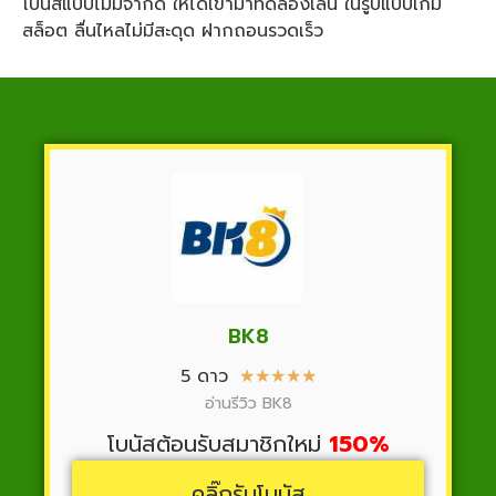
โบนัสแบบไม่มีจำกัด ให้ได้เข้ามาทดลองเล่น ในรูปแบบเกม
สล็อต ลื่นไหลไม่มีสะดุด ฝากถอนรวดเร็ว
BK8
5 ดาว
★
★
★
★
★
อ่านรีวิว BK8
โบนัสต้อนรับสมาชิกใหม่
150%
คลิ๊กรับโบนัส