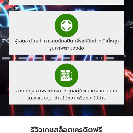
ผู้เล่นจะต้องทำการกดปุ่มสปิน เพื่อให้ปุ่มทำหน้าที่หมุน
รูปภาพตามวงล้อ
จากนั้นรูปภาพจะต้องมาหยุดอยู่ในแนวตั้ง แนวนอน
แนวทแยงมุม ซ้ายไปขวา หรือขวาไปซ้าย
รีวิวเกมสล็อตเครดิตฟรี