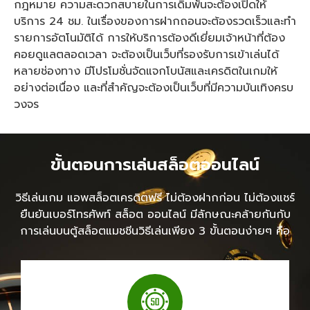
กฎหมาย ความสะดวกสบายในการเดิมพันจะต้องเปิดให้
บริการ 24 ชม. ในเรื่องของการฝากถอนจะต้องรวดเร็วและทำ
รายการอัตโนมัติได้ การให้บริการต้องดีเยี่ยมเจ้าหน้าที่ต้อง
คอยดูแลตลอดเวลา จะต้องเป็นเว็บที่รองรับการเข้าเล่นได้
หลายช่องทาง มีโปรโมชั่นจัดแจกโบนัสและเครดิตในเกมให้
อย่างต่อเนื่อง และที่สำคัญจะต้องเป็นเว็บที่มีความบันเทิงครบ
วงจร
ขั้นตอนการเล่นสล็อตออนไลน์
วิธีเล่นเกม แอพสล็อตเครดิตฟรี ไม่ต้องฝากก่อน ไม่ต้องแชร์
ยืนยันเบอร์โทรศัพท์ สล็อต ออนไลน์ มีลักษณะคล้ายกันกับ
การเล่นบนตู้สล็อตแมชชีนวิธีเล่นเพียง 3 ขั้นตอนง่ายๆ คือ