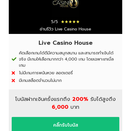
5/5
★
★
★
★
★
อ่านรีวิว Live Casino House
Live Casino House
คัดเลือกเกมได้ดีมีความสนุกสนาน และสามารถทำเงินได้
จริง มีเกมให้เลือกมากกว่า 4,000 เกม โดยเฉพาะเทเบิ้ล
เกม
ไม่มีเกมการพนันหวย ลอตเตอรี่
มีเกมสล็อตจำนวนไม่มาก
โบนัสฝากเงินครั้งแรกถึง
200%
รับได้สูงถึง
6,000
บาท
คลิ๊กรับโบนัส