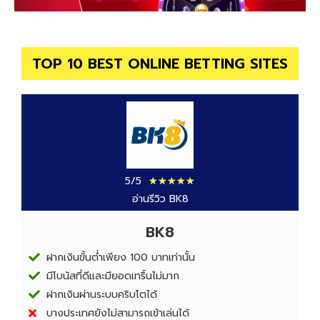
TOP 10 BEST ONLINE BETTING SITES
5/5
★
★
★
★
★
อ่านรีวิว BK8
BK8
ฝากเงินขั้นต่ำเพียง 100 บาทเท่านั้น
มีโบนัสที่ดีและมียอดเทริ์นไม่มาก
ฝากเงินผ่านระบบคริบโตได้
บางประเทศยังไม่สามารถเข้าเล่นได้