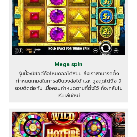
Mega spin
รุ่นนี้จะมีข้อดีคือโหมดออโต้สปิน ซึ่งเราสามารถตั้ง
กำหนดเกมส์ในการสปินวงล้อได้ และ สูงสุดได้ถึง 9
รอบติดต่อกัน เมื่อครบกำหนดตามที่ตั้งไว้ ก็จะกลับไป
เริ่มเล่นใหม่