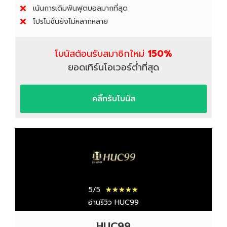
เน้นการเดิมพันฟุตบอลมากที่สุด
โปรโมชั่นยังไม่หลากหลาย
โบนัสต้อนรับสมาชิกใหม่
150%
ยอดเทิร์นโอเวอร์ต่ำที่สุด
คลิ๊กรับโบนัส
5/5
★
★
★
★
★
อ่านรีวิว HUC99
HUC99