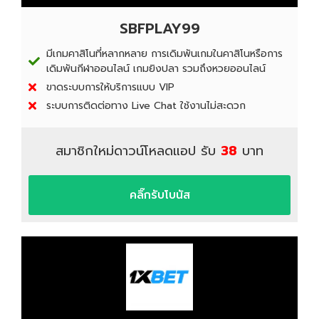
SBFPLAY99
มีเกมคาสิโนที่หลากหลาย การเดิมพันเกมในคาสิโนหรือการ
เดิมพันกีฬาออนไลน์ เกมยิงปลา รวมถึงหวยออนไลน์
ขาดระบบการให้บริการแบบ VIP
ระบบการติดต่อทาง Live Chat ใช้งานไม่สะดวก
สมาชิกใหม่ดาวน์โหลดแอป รับ
38
บาท
คลิ๊กรับโบนัส