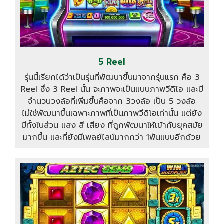
5 Reel
รุ่นนี้เรียกได้ว่าเป็นรุ่นที่พัฒนาขึ้นมาจากรุ่นแรก คือ 3
Reel ซึ่ง 3 Reel นั้น จะภาพจะเป็นแบบภาพวีดิโอ และมี
จำนวนวงล้อที่เพิ่มขึ้นคือจาก 3วงล้อ เป็น 5 วงล้อ
ไม่ใช่พัฒนาขึ้นเฉพาะภาพที่เป็นภาพวีดิโอเท่านั้น แต่ยัง
มีทั้งในส่วน แสง สี เสียง ที่ถูกพัฒนาให้เข้ากับยุคสมัย
มากขึ้น และที่ยังมีเพลย์ไลน์มากกว่า 1พันแบบอีกด้วย