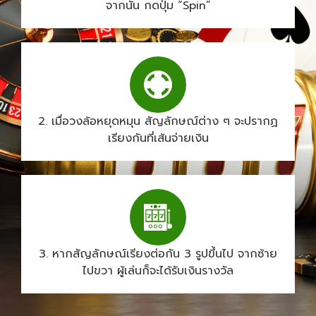
จากนั้น กดปุ่ม “Spin”
2. เมื่อวงล้อหยุดหมุน สัญลักษณ์ต่าง ๆ จะปรากฏ
เรียงกันที่เส้นจ่ายเงิน
3. หากสัญลักษณ์เรียงต่อกัน 3 รูปขึ้นไป จากซ้าย
ไปขวา ผู้เล่นก็จะได้รับเงินรางวัล