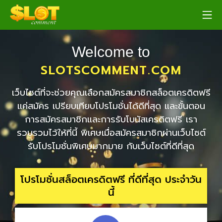
Welcome to
SLOTSCOMMENT.COM
เว็บไซต์ที่จะช่วยคุณเลือกสมัครสมาชิกสล็อตเครดิตฟรี
แค่สมัคร เปรียบเทียบโปรโมชั่นได้ดีที่สุด และขั้นตอน
การสมัครสมาชิกและการรับโบนัสเครดิตฟรี เรา
รวบรวมไว้ให้ที่นี้ พิเศษเมื่อสมัครสมาชิกผ่านเว็บไซต์
รับโปรโมชั่นพิเศษมากมาย กับเว็บไซต์ที่ดีที่สุด
โปรโมชั่นสล็อตเครดิตฟรี ที่ดีที่สุด ประจำวัน
นี้