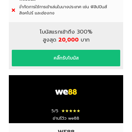
จำกัดการใช้การเข้าเล่นในบางประเทศ เช่น ฟิลิปปินส์
สิงคโปร์ และฮ่องกง
โบนัสแรกเข้าถึง 300%
สูงสุด
20,000
บาท
คลิ๊กรับโบนัส
5/5
★
★
★
★
★
อ่านรีวิว we88
WE88