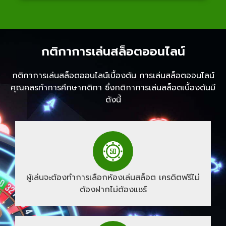
กติกาการเล่นสล็อตออนไลน์
กติกาการเล่นสล็อตออนไลน์เบื้องต้น การเล่นสล็อตออนไลน์
คุณคสรทำการศึกษากติกา ซึ่งกติกาการเล่นสล็อตเบื้องต้นมี
ดังนี้
ผู้เล่นจะต้องทำการเลือกห้องเล่นสล็อต เครดิตฟรีไม่
ต้องฝากไม่ต้องแชร์