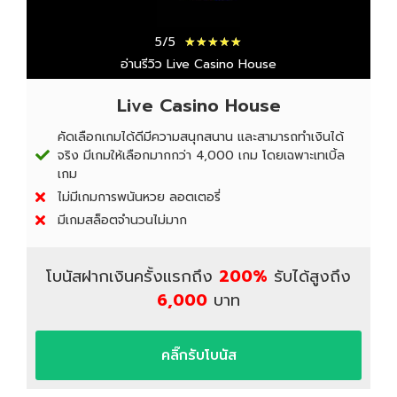
5/5
★
★
★
★
★
อ่านรีวิว Live Casino House
Live Casino House
คัดเลือกเกมได้ดีมีความสนุกสนาน และสามารถทำเงินได้
จริง มีเกมให้เลือกมากกว่า 4,000 เกม โดยเฉพาะเทเบิ้ล
เกม
ไม่มีเกมการพนันหวย ลอตเตอรี่
มีเกมสล็อตจำนวนไม่มาก
โบนัสฝากเงินครั้งแรกถึง
200%
รับได้สูงถึง
6,000
บาท
คลิ๊กรับโบนัส