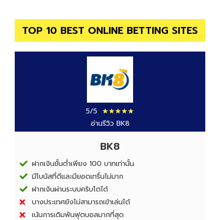
TOP 10 BEST ONLINE BETTING SITES
5/5
★
★
★
★
★
อ่านรีวิว BK8
BK8
ฝากเงินขั้นต่ำเพียง 100 บาทเท่านั้น
มีโบนัสที่ดีและมียอดเทริ์นไม่มาก
ฝากเงินผ่านระบบคริบโตได้
บางประเทศยังไม่สามารถเข้าเล่นได้
เน้นการเดิมพันฟุตบอลมากที่สุด