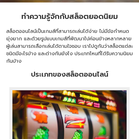
ทำความรู้จักกับสล็อตยอดนิยม
สล็อตออนไลน์เป็นเกมส์ที่สามารถเล่นได้ง่าย ไม่มีข้อกำหนด
ยุ่งยาก และด้วยรูปแบบเกมส์ที่พัฒนาไปค่อนข้างหลากหลาย
ผู้เล่นสามารถเลือกเล่นได้ตามใจชอบ เราไปดูกันว่าสล็อตแต่ละ
ชนิดมีอะไรบ้าง และต่างกันยังไง ประเภทไหนที่ได้รับความนิยม
กันบ้าง
ประเภทของสล็อตออนไลน์