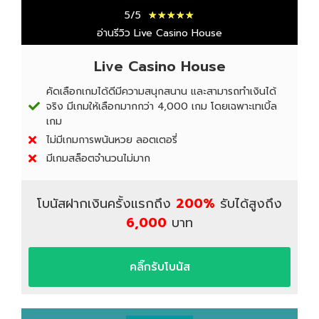
5/5
★
★
★
★
★
อ่านรีวิว Live Casino House
Live Casino House
คัดเลือกเกมได้ดีมีความสนุกสนาน และสามารถทำเงินได้
จริง มีเกมให้เลือกมากกว่า 4,000 เกม โดยเฉพาะเทเบิ้ล
เกม
ไม่มีเกมการพนันหวย ลอตเตอรี่
มีเกมสล็อตจำนวนไม่มาก
โบนัสฝากเงินครั้งแรกถึง
200%
รับได้สูงถึง
6,000
บาท
คลิ๊กรับโบนัส