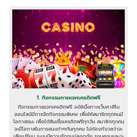
1. กิจกรรมการแจกเครดิตฟรี
กิจกรรมการแจกเครดิตฟรี จะใช้เมื่อทางเว็บคาสิโน
ออนไลน์มีการจัดกิจกรรมพิเศษ เพื่อให้สมาชิกทุกคนมี
โอกาสชนะ เพื่อได้สินเชื่อเครดิตฟรีทุกวัน สมาชิกทุกคน
จะมีโอกาสในการชนะเท่าๆกันทุกคน ไม่ต้องกังวลว่าจะ
เสียเปรียบ ระบบมีความรัดกุมปลอดภัย รอบคอบและจะ