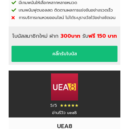
มีเกมพนันให้เลือกหลากหลายหมวด
เกมพนันฟุตบอลสด ติดตามผลการแข่งขันอย่างรวดเร็ว
การบริการเกมหวยออนไลน์ ไม่ได้ระบุรางวัลไว้อย่างชัดเจน
โบนัสสมาชิกใหม่ ฝาก
300บาท
รับ
ฟรี 150 บาท
คลิ๊กรับโบนัส
5/5
★
★
★
★
★
อ่านรีวิว uea8
UEA8