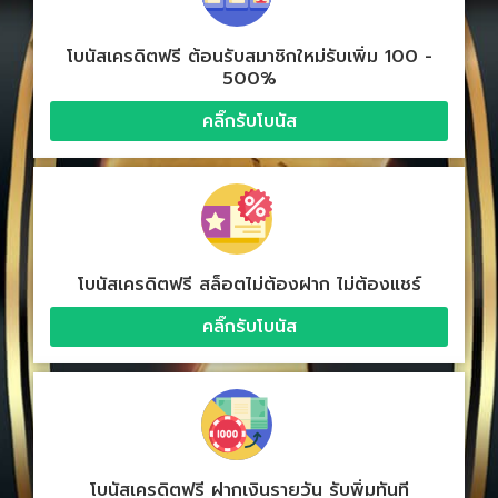
โบนัสเครดิตฟรี ต้อนรับสมาชิกใหม่รับเพิ่ม 100 -
500%
คลิ๊กรับโบนัส
โบนัสเครดิตฟรี สล็อตไม่ต้องฝาก ไม่ต้องแชร์
คลิ๊กรับโบนัส
โบนัสเครดิตฟรี ฝากเงินรายวัน รับพิ่มทันที