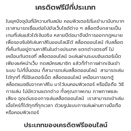
เครดิตฟรีมีกี่ประเภท
ในยุคปัจจุบันที่มีความทันสมัย คอมพิวเตอร์เริ่มเข้ามามีบทบาท
เราสามารถเชื่อมต่อไปยังเว็บไซต์ต่าง ๆ สล็อตจึงกลายเป็น
เกมที่เล่นแล้วได้เงินจริง หลายปีต่อมาจึงมีการออกกฎหมาย
เพื่อรองรับให้เล่นคาสิโนออนไลน์ได้ สล็อตออนไลน์ กับสล็อต
ที่เห็นกันอยู่ตามคาสิโนในต่างประเทศ แตกต่างตรงที่ ไม่
เหมือนกันตรงที่ สล็อตออนไลน์ จะเล่นผ่านระบบอินเตอร์เน็ต
เพียงแค่หน้าเว็บ กดสมัครสมาชิก แล้วก็ทำการฝากเงินเข้า
ระบบ ไม่กี่ขั้นตอน ก็สามารถเล่นสล็อตออนไลน์ สามารถเล่น
ได้ทุกที่ ที่มีอินเตอร์เน็ต สล็อตออนไลน์ เหมือนการยกตู้
สล็อตแมชชีนจากคาสิโน มาไว้บนคอมพิวเตอร์ หรือมือถือ วิธี
การเล่น ไม่มีความแตกต่าง ทั้งคุณภาพเกม ภาพภาพและ
เสียง จุดเด่นของการเล่นสล็อตออนไลน์ เราสามารถเข้าเล่น
เมื่อไหร่ก็ได้ทุกที่ทุกเวลา ด้วยรูปแบบการเล่นผ่านทางมือถือ
หรือคอมพิวเตอร์
ประเภทของเครดิตฟรีออนไลน์