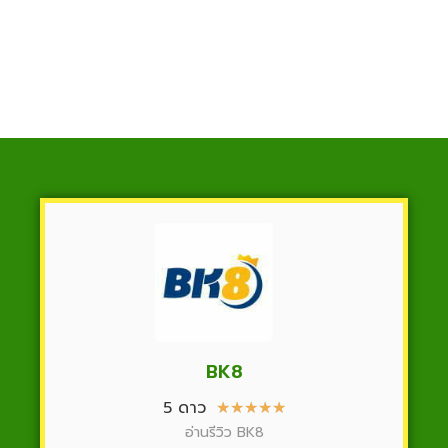
เมื่อสมัครสมาชิกเสร็จตามขั้นตอนด้านบนแล้ว ติดต่อ admin
ทางไลน์ หรือทาางแชทสดหน้าเว็บไซต์เพื่อรับเครดิตฟรี ซึ่ง
แต่ละเว็บไซต์จะมีเครดิตฟรีและเงื่อนไขการรับเครดิตฟรีแตก
ต่าางกันออกไป บางเว็บไซต์ต้องฝากเงินก่อน บางเว็บไซต์ไม่
ต้องฝากขึ้นอยู่กับโปรโมชั่นของแต่ละเว็บไซต์
BK8
5 ดาว
★
★
★
★
★
อ่านรีวิว BK8