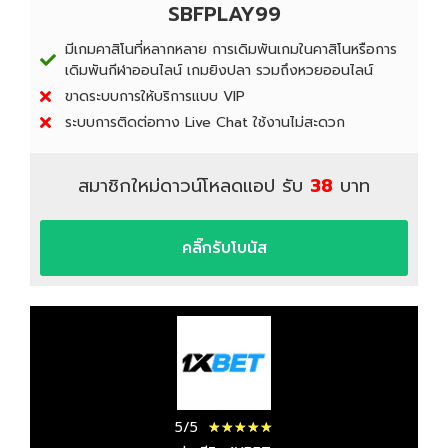
SBFPLAY99
มีเกมคาสิโนที่หลากหลาย การเดิมพันเกมในคาสิโนหรือการ
เดิมพันกีฬาออนไลน์ เกมยิงปลา รวมถึงหวยออนไลน์
ขาดระบบการให้บริการแบบ VIP
ระบบการติดต่อทาง Live Chat ใช้งานไม่สะดวก
สมาชิกใหม่ดาวน์โหลดแอป รับ
38
บาท
คลิ๊กรับโบนัส
5/5
★
★
★
★
★