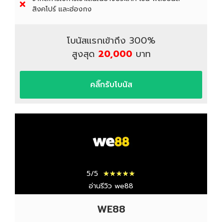
สิงคโปร์ และฮ่องกง
โบนัสแรกเข้าถึง 300%
สูงสุด
20,000
บาท
คลิ๊กรับโบนัส
5/5
★
★
★
★
★
อ่านรีวิว we88
WE88