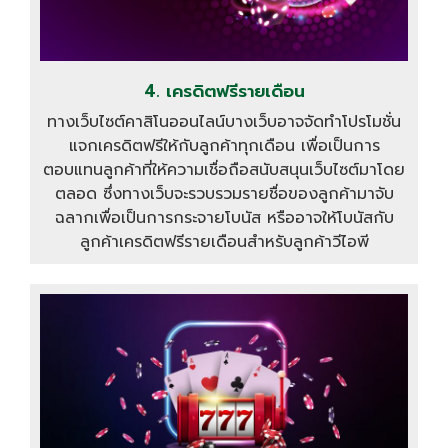
4. เครดิตฟรีรายเดือน
ทางเว็บไซต์คาสิโนออนไลน์บางเว็บอาจจัดทำโปรโมชั่น
แจกเครดิตฟรีให้กับลูกค้าทุกเดือน เพื่อเป็นการ
ตอบแทนลูกค้าที่ให้ความเชื่อถือสนับสนุนเว็บไซต์มาโดย
ตลอด ซึ่งทางเว็บจะรวบรวมรายชื่อของลูกค้ามาจับ
ฉลากเพื่อเป็นการกระจายโบนัส หรืออาจให้โบนัสกับ
ลูกค้าเครดิตฟรีรายเดือนสำหรับลูกค้าวีไอพี