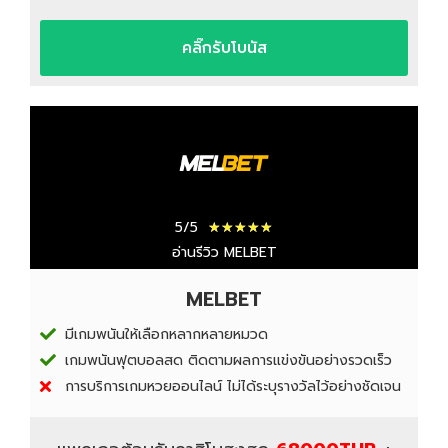
คลิ๊กรับโบนัส
5/5
★
★
★
★
★
อ่านรีวิว MELBET
MELBET
มีเกมพนันให้เลือกหลากหลายหมวด
เกมพนันฟุตบอลสด ติดตามผลการแข่งขันอย่างรวดเร็ว
การบริการเกมหวยออนไลน์ ไม่ได้ระบุรางวัลไว้อย่างชัดเจน