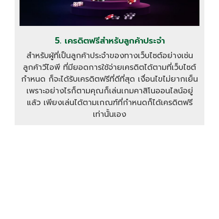
5. เครดิตฟรีสำหรับลูกค้าประจำ
สำหรับผู้ที่เป็นลูกค้าประจำของทางเว็บไซต์อย่างเช่น
ลูกค้าวีไอพี ที่มียอดการใช้จ่ายเครดิตได้ตามที่เว็บไซต์
กำหนด ก็จะได้รับเครดิตฟรีที่ดีที่สุด เงื่อนไขไม่ยากเย็น
เพราะอย่างไรก็ตามคุณก็เล่นเกมคาสิโนออนไลน์อยู่
แล้ว เพียงเล่นได้ตามเกณฑ์ที่กำหนดก็ได้เครดิตฟรี
เท่านั้นเอง
สมัครสมาชิก เพื่อรับเครดิตฟรีกดรับเอง
ไม่มีเงื่อนไข
สมัครสมาชิกเครดิตฟรีกดรับเอง ไม่มีเงื่อนไข ครั้งแรก
รายการ ฝาก/ถอน ขั้นต่ำแค่ 100 บาทระบบหน้าเล่นเป็น