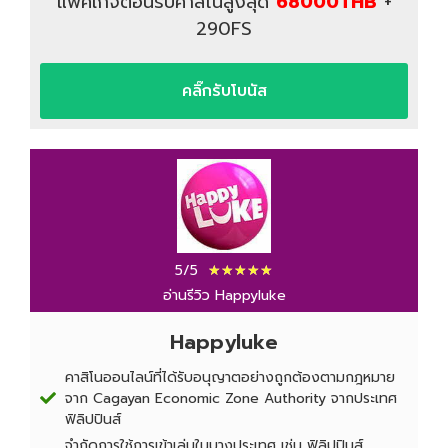
แพคเกจต้อนรับคาสิโนสูงสุด
68000THB
+
290FS
คลิ๊กรับโบนัส
5/5
★
★
★
★
★
อ่านรีวิว Happyluke
Happyluke
คาสิโนออนไลน์ที่ได้รับอนุญาตอย่างถูกต้องตามกฎหมาย
จาก Cagayan Economic Zone Authority จากประเทศ
ฟิลิปปินส์
จำกัดการใช้การเข้าเล่นในบางประเทศ เช่น ฟิลิปปินส์