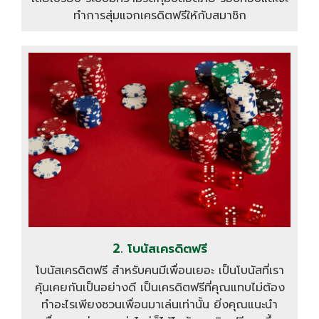
ทำการสุ่มแจกเครดิตฟรีให้กับสมาชิก
2. โบนัสเครดิตฟรี
โบนัสเครดิตฟรี สำหรับคนมีเพื่อนเยอะ เป็นโบนัสที่เรา
คุ้นเคยกันเป็นอย่างดี เป็นเครดิตฟรีที่คุณแทบไม่ต้อง
ทำอะไรเพียงชวนเพื่อนมาเล่นเท่านั้น ยิ่งคุณแนะนำ