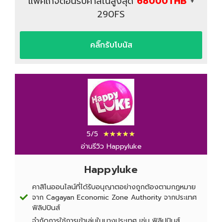
แพคเกจต้อนรับคาสิโนสูงสุด
68000THB
+
290FS
คลิ๊กรับโบนัส
5/5
★
★
★
★
★
อ่านรีวิว Happyluke
Happyluke
คาสิโนออนไลน์ที่ได้รับอนุญาตอย่างถูกต้องตามกฎหมาย
จาก Cagayan Economic Zone Authority จากประเทศ
ฟิลิปปินส์
จำกัดการใช้การเข้าเล่นในบางประเทศ เช่น ฟิลิปปินส์