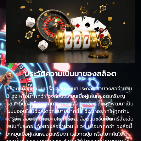
ประวัติความเป็นมาของสล็อต
สล็อตแมชชีน เป็นเครื่องเล่นพนันที่ประกอบด้วยวงล้อจำนวน
3 วง หรือมากกว่า วงล้อนี้จะหมุนเมื่อผู้เล่นหยอดเหรียญ
แล้วกดปุ่ม หรือโยกคันโยก ในปัจจุบันสล็อตนั้นถูกพัฒนาเป็น
ระบบออนไลน์ซึ่งสะดวกสบายมากขึ้น ซึ่งเราอยากให้ทุกท่าน
ได้รู้ว่าสล็อตมีที่มาอย่างไร เครื่องสล็อตแมชชีนเป็นเครื่องเล่น
พนันที่ประกอบด้วยวงล้อจำนวน 3 วง หรือมากกว่า วงล้อนี้
จะหมุนเมื่อผู้เล่นหยอดเหรียญ แล้วกดปุ่ม หรือโยกคันโยก