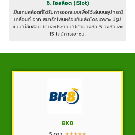
6. ไอสล็อต (iSlot)
เป็นเกมสล็อตที่ได้รับการออกแบบเพื่อไว้เล่นบนอุปกรณ์
เคลื่อนที่ อาทิ สมาร์ทโฟนหรือแท็บเล็ตโดยเฉพาะ มีรูป
แบบไม่ซับซ้อน โดยจะประกอบไปด้วยวงล้อ 5 วงล้อและ
15 ไลน์การเอาชนะ
BK8
5 ดาว
★
★
★
★
★