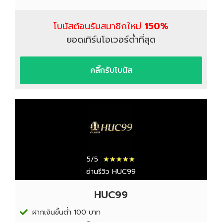
โบนัสต้อนรับสมาชิกใหม่
150%
ยอดเทิร์นโอเวอร์ต่ำที่สุด
คลิ๊กรับโบนัส
5/5
★
★
★
★
★
อ่านรีวิว HUC99
HUC99
ฝากเงินขั้นต่ำ 100 บาท