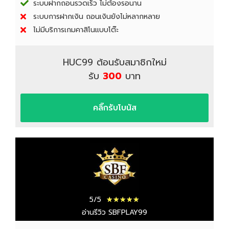
ระบบฝากถอนรวดเร็ว ไม่ต้องรอนาน
ระบบการฝากเงิน ถอนเงินยังไม่หลากหลาย
ไม่มีบริการเกมคาสิโนแบบโต๊ะ
HUC99 ต้อนรับสมาชิกใหม่
รับ
300
บาท
คลิ๊กรับโบนัส
5/5
★
★
★
★
★
อ่านรีวิว SBFPLAY99