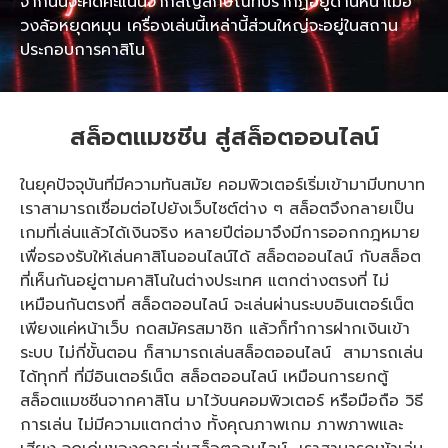
จากนั้นจะคิดคะแนนจากสัญลักษณ์ที่ปรากฏอยู่ด้านหน้าเมื่อ
วงล้อหยุดหมุน เครื่องเล่นนี้เหล่านี้ส่วนใหญ่จะอยู่ในสถาน
ประกอบการคาสิโน
สล็อตแมชชีน สู่สล็อตออนไลน์
ในยุคปัจจุบันที่มีความทันสมัย คอมพิวเตอร์เริ่มเข้ามามีบทบาท
เราสามารถเชื่อมต่อไปยังเว็บไซต์ต่าง ๆ สล็อตจึงกลายเป็น
เกมที่เล่นแล้วได้เงินจริง หลายปีต่อมาจึงมีการออกกฎหมาย
เพื่อรองรับให้เล่นคาสิโนออนไลน์ได้ สล็อตออนไลน์ กับสล็อต
ที่เห็นกันอยู่ตามคาสิโนในต่างประเทศ แตกต่างตรงที่ ไม่
เหมือนกันตรงที่ สล็อตออนไลน์ จะเล่นผ่านระบบอินเตอร์เน็ต
เพียงแค่หน้าเว็บ กดสมัครสมาชิก แล้วก็ทำการฝากเงินเข้า
ระบบ ไม่กี่ขั้นตอน ก็สามารถเล่นสล็อตออนไลน์ สามารถเล่น
ได้ทุกที่ ที่มีอินเตอร์เน็ต สล็อตออนไลน์ เหมือนการยกตู้
สล็อตแมชชีนจากคาสิโน มาไว้บนคอมพิวเตอร์ หรือมือถือ วิธี
การเล่น ไม่มีความแตกต่าง ทั้งคุณภาพเกม ภาพภาพและ