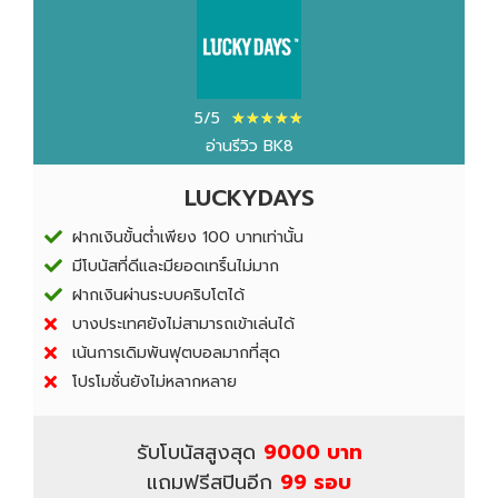
5/5
★
★
★
★
★
อ่านรีวิว BK8
LUCKYDAYS
ฝากเงินขั้นต่ำเพียง 100 บาทเท่านั้น
มีโบนัสที่ดีและมียอดเทริ์นไม่มาก
ฝากเงินผ่านระบบคริบโตได้
บางประเทศยังไม่สามารถเข้าเล่นได้
เน้นการเดิมพันฟุตบอลมากที่สุด
โปรโมชั่นยังไม่หลากหลาย
รับโบนัสสูงสุด
9000 บาท
แถมฟรีสปินอีก
99 รอบ