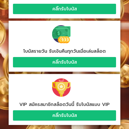
คลิ๊กรับโบนัส
โบนัสรายวัน รับเงินคืนทุกวันเมื่อเล่นสล็อต
คลิ๊กรับโบนัส
VIP สมัครสมาชิกสล็อตวันนี้ รับโบนัสแบบ VIP
คลิ๊กรับโบนัส