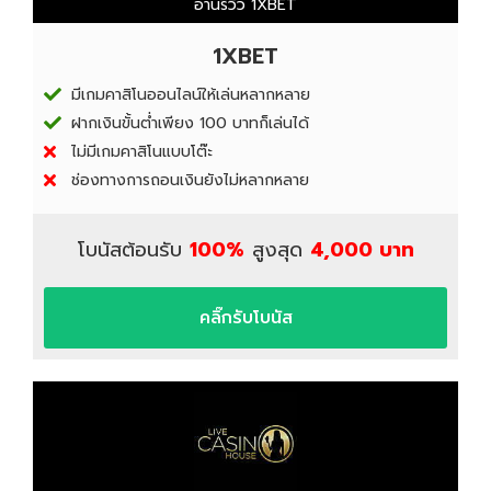
อ่านรีวิว 1XBET
1XBET
มีเกมคาสิโนออนไลน์ให้เล่นหลากหลาย
ฝากเงินขั้นต่ำเพียง 100 บาทก็เล่นได้
ไม่มีเกมคาสิโนแบบโต๊ะ
ช่องทางการถอนเงินยังไม่หลากหลาย
โบนัสต้อนรับ
100%
สูงสุด
4,000 บาท
คลิ๊กรับโบนัส