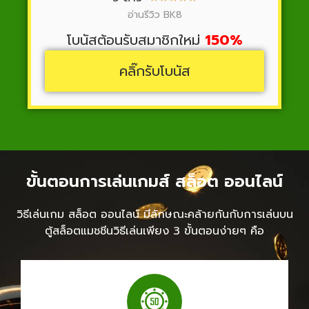
อ่านรีวิว BK8
โบนัสต้อนรับสมาชิกใหม่
150%
คลิ๊กรับโบนัส
ขั้นตอนการเล่นเกมส์ สล็อต ออนไลน์
วิธีเล่นเกม สล็อต ออนไลน์ มีลักษณะคล้ายกันกับการเล่นบน
ตู้สล็อตแมชชีนวิธีเล่นเพียง 3 ขั้นตอนง่ายๆ คือ