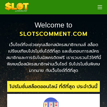
Welcome to
SLOTSCOMMENT.COM
เว็บไซต์ที่จะช่วยคุณเลือกสมัครสมาชิกเกมส์ สล็อต
เปรียบเทียบโปรโมชั่นได้ดีที่สุด และขั้นตอนการสมัคร
สมาชิกและการรับโบนัสเครดิตฟรี เรารวบรวมไว้ให้ที่นี้
พิเศษเมื่อสมัครสมาชิกผ่านเว็บไซต์ รับโปรโมชั่นพิเศษ
มากมาย กับเว็บไซต์ที่ดีที่สุด
โปรโมชั่นสล็อตออนไลน์ ที่ดีที่สุด ประจำวันนี้