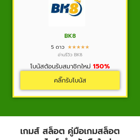
BK8
5 ดาว
★
★
★
★
★
อ่านรีวิว BK8
โบนัสต้อนรับสมาชิกใหม่
150%
คลิ๊กรับโบนัส
เกมส์ สล็อต คู่มือเกมสล็อต