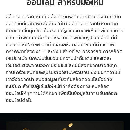
ออนไลน์ สำหรับมือใหม่
สล็อตออนไลน์ เกมส์ สล็อต เกมพนันยอดนิยมประจำคาสิโน
ออนไลน์ที่เราไม่พูดถึงก็คงไม่ได้ สล็อตออนไลน์ได้รับความ
นิยมมากขึ้นทุกวัน เนื่องจากมีรูปแบบเกมให้เลือกเล่นมากมาย
มากกว่าพันเกม ซึ่งมันต่างจากเกมพนันในรูปแบบอื่นๆ ที่มี
ความน่าสนใจและโดดเด่นของสล็อตออนไลน์ ก็น่าจะภาพ
กราฟฟิกที่สวยงาม และยังมีเสียงที่เพิ่มอรรถรสในการสล็อต
ให้ไม่น่าเบื่อ นักพนันชื่นชอบในความน่าตื่นเต้น และแต่ละ
เว็บไซต์ ยังพากันออกโปรโมชั่นและโบนัสอีกมากมายให้ทุก
ท่านได้ร่วมสนุกและลุ้นรับรางวัลไปพร้อมกัน ซึ่งในบทความนี้
เราจึงอยากนำเสนอข้อมูลเกี่ยวกับสล็อตออนไลน์อย่าง
ละเอียด สำหรับผู้เล่นมือใหม่ที่กำลังต้องการเล่นสล็อต
ออนไลน์ให้ทุกท่านได้ศึกษา เพื่อเป็นข้อมูลในการเล่นสล็อต
ออนไลน์ต่อไป