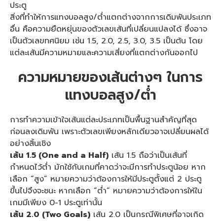
ประตู
สิ่งที่ทำให้การแทงบอลสูง/ต่ำแตกต่างจากการเดิมพันประเภท
อื่น คือความยืดหยุ่นของตัวเลขเส้นที่เปลี่ยนแปลงได้ ซึ่งอาจ
เป็นตัวเลขทศนิยม เช่น 1.5, 2.0, 2.5, 3.0, 3.5 เป็นต้น โดย
แต่ละเส้นมีความหมายและความเสี่ยงที่แตกต่างกันออกไป
ความหมายของเส้นต่างๆ ในการ
แทงบอลสูง/ต่ำ
การทำความเข้าใจเส้นแต่ละประเภทเป็นพื้นฐานสำคัญที่สุด
ก่อนลงเดิมพัน เพราะตัวเลขเพียงหลักเดียวอาจเปลี่ยนผลได้
อย่างสิ้นเชิง
เส้น 1.5 (One and a Half)
เส้น 1.5 ถือว่าเป็นเส้นที่
กำหนดไว้ต่ำ มักใช้กับเกมที่คาดว่าจะมีการทำประตูน้อย หาก
เลือก “สูง” หมายความว่าต้องการให้มีประตูตั้งแต่ 2 ประตู
ขึ้นไปจึงจะชนะ หากเลือก “ต่ำ” หมายความว่าต้องการให้ใน
เกมมีเพียง 0-1 ประตูเท่านั้น
เส้น 2.0 (Two Goals)
เส้น 2.0 เป็นกรณีพิเศษที่อาจเกิด