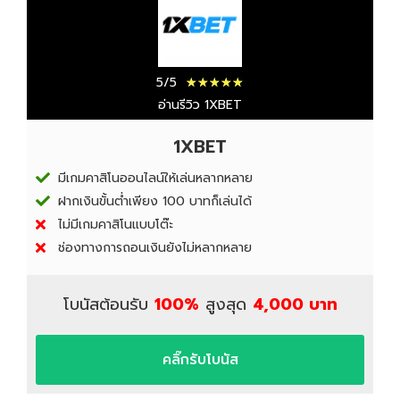
5/5
★
★
★
★
★
อ่านรีวิว 1XBET
1XBET
มีเกมคาสิโนออนไลน์ให้เล่นหลากหลาย
ฝากเงินขั้นต่ำเพียง 100 บาทก็เล่นได้
ไม่มีเกมคาสิโนแบบโต๊ะ
ช่องทางการถอนเงินยังไม่หลากหลาย
โบนัสต้อนรับ
100%
สูงสุด
4,000 บาท
คลิ๊กรับโบนัส