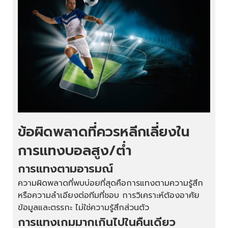
ข้อผิดพลาดที่ควรหลีกเลี่ยงใน
การแทงบอลสูง/ต่ำ
การแทงตามอารมณ์
ความผิดพลาดที่พบบ่อยที่สุดคือการแทงตามความรู้สึก
หรือความลำเอียงต่อทีมที่ชอบ การวิเคราะห์ต้องอาศัย
ข้อมูลและตรรกะ ไม่ใช่ความรู้สึกส่วนตัว
การแทงเกมมากเกินไปในคืนเดียว