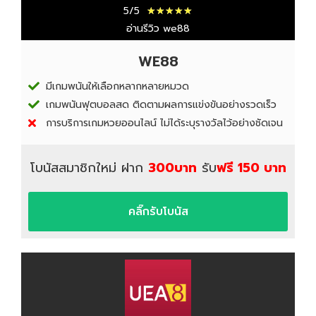
5/5
★
★
★
★
★
อ่านรีวิว we88
WE88
มีเกมพนันให้เลือกหลากหลายหมวด
เกมพนันฟุตบอลสด ติดตามผลการแข่งขันอย่างรวดเร็ว
การบริการเกมหวยออนไลน์ ไม่ได้ระบุรางวัลไว้อย่างชัดเจน
โบนัสสมาชิกใหม่ ฝาก
300บาท
รับ
ฟรี 150 บาท
คลิ๊กรับโบนัส