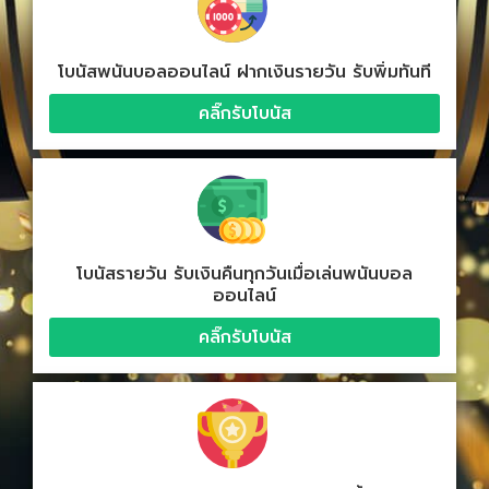
โบนัสพนันบอลออนไลน์ ฝากเงินรายวัน รับพิ่มทันที
คลิ๊กรับโบนัส
โบนัสรายวัน รับเงินคืนทุกวันเมื่อเล่นพนันบอล
ออนไลน์
คลิ๊กรับโบนัส