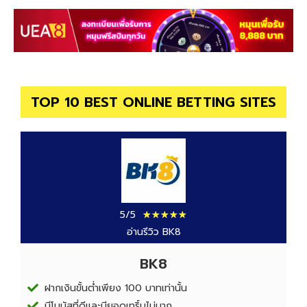
TOP 10 BEST ONLINE BETTING SITES
5/5
★
★
★
★
★
อ่านรีวิว BK8
BK8
ฝากเงินขั้นต่ำเพียง 100 บาทเท่านั้น
มีโบนัสที่ดีและมียอดเทริ์นไม่มาก