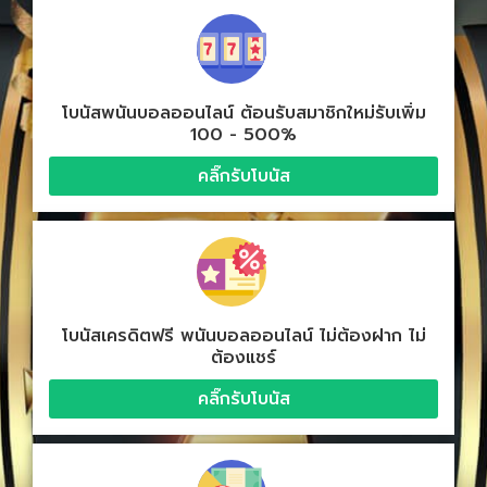
โบนัสพนันบอลออนไลน์ ต้อนรับสมาชิกใหม่รับเพิ่ม
100 - 500%
คลิ๊กรับโบนัส
โบนัสเครดิตฟรี พนันบอลออนไลน์ ไม่ต้องฝาก ไม่
ต้องแชร์
คลิ๊กรับโบนัส