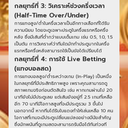
กลยุทธ์ที่ 3: วิเคราะห์ช่วงครึ่งเวลา
(Half-Time Over/Under)
การแทงสูง/ต่ำในครึ่งเวลาเป็นอีกทางเลือกที่ได้รับ
ความนิยม โดยจะดูเฉพาะประตูในครึ่งแรกหรือครึ่ง
หลัง ซึ่งมีเส้นที่ต่ำกว่าแบบเต็มเกม เช่น 0.5, 1.0, 1.5
เป็นต้น การวิเคราะห์ว่าทีมใดมักทำประตูมากในครึ่ง
แรกหรือครึ่งหลังสามารถใช้เป็นข้อได้เปรียบได้
กลยุทธ์ที่ 4: การใช้ Live Betting
(แทงบอลสด)
การแทงบอลสูง/ต่ำระหว่างเกม (In-Play) เป็นหนึ่ง
ในกลยุทธ์ที่มีประสิทธิภาพสูง เพราะคุณสามารถดู
สภาพเกมจริงก่อนตัดสินใจ เช่น หากเกมผ่านไป 20
นาทียังไม่มีประตูเลย แต่เส้นยังอยู่ที่ 2.5 เกมที่เหลือ
อีก 70 นาทีมีโอกาสสูงที่จะมีประตูรวม 3 ขึ้นไป
นอกจากนี้ หากทีมได้รับใบแดงทำให้เล่นเหลือ 10 คน
โอกาสที่เกมจะมีประตูเปลี่ยนแปลงอย่างมีนัยสำคัญ
ซึ่งนักพนันที่ดูเกมสดจะสามารถรับมือได้ทันท่วงที