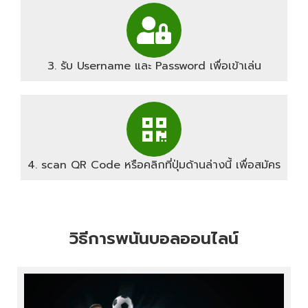
3. รับ Username และ Password เพื่อเข้าเล่น
4. scan QR Code หรือคลิกที่ปุ่มด้านล่างนี้ เพื่อสมัคร
วิธีการพนันบอลออนไลน์