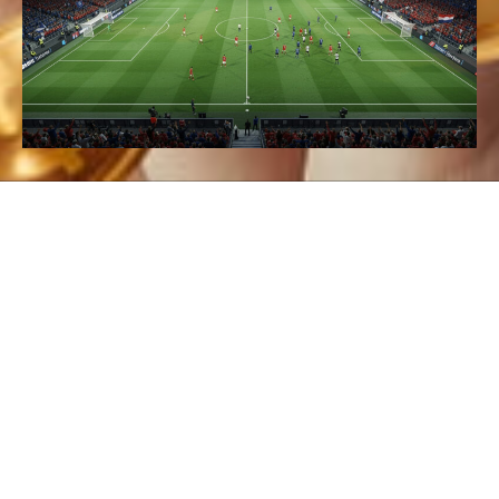
สมัครสมาชิก พนันบอลออนไลน์
สมัครสมาชิกครั้งแรก รายการ ฝาก/ถอน ขั้นต่ำแค่ 100 บาท
ระบบหน้าเล่นเป็นภาษาไทย ทุกค่ายทำรายการ ฝาก-ถอน
สะดวกรวดเร็ว ฟรีค่าธรรมเนียม ทุกธนาคาร รองรับการใช้
งานทั้ง คอมพิวเตอร์ และโทรศัพท์มือถือการเงินมั่นคง การัน
ตีความปลอดภัย บริการยาวนานมากมากว่า 10 ปี เล่นกับเว็บ
ตรง และไม่ผ่านเอเย่นต์ มีโปรโมชั่นสนุกๆลุ้นรับรางวัลใหญ่ ให้
สมาชิกตลอดทั้งปี
ขั้นตอนการสมัครสมาชิกพนันบอลออนไลน์ เพียงไม่กี่ขั้นตอน