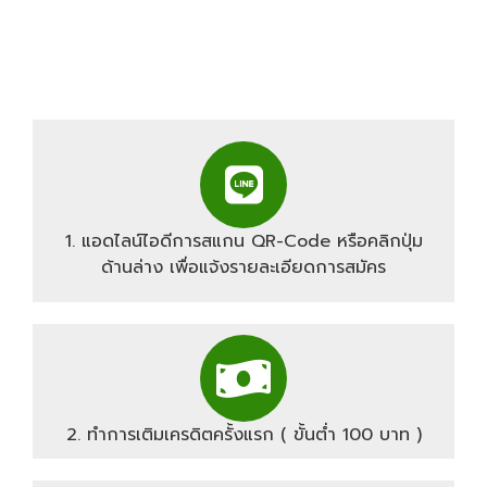
เปิดยูเซอร์ ขั้นต่ำเพียง 100.- เท่านั้น ทำรายการเสร็จภายใน
ไม่กี่น่าที คุณก็สามารถเข้าเล่นได้แล้ว สนใจสมัคร ทำตามขั้น
ตอน
1. แอดไลน์ไอดีการสแกน QR-Code หรือคลิกปุ่ม
ด้านล่าง เพื่อแจ้งรายละเอียดการสมัคร
2. ทำการเติมเครดิตครั้งแรก ( ขั้นต่ำ 100 บาท )