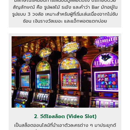
มีลักษณะเหมือนการเล่นบนตู้สล็อตจริง ประกอบด้วย
สัญลักษณ์ คือ รูปผลไม้ ระฆัง และคำว่า Bar มักอยู่ใน
รูปแบบ 3 วงล้อ เหมาะสำหรับผู้ที่เริ่มเล่นเนื่องจากไม่ซับ
ซ้อน เงินรางวัลเยอะ และแจ็กพอตแตกบ่อย
2. วีดีโอสล็อต (Video Slot)
เป็นสล็อตออนไลน์ที่นำเอาตัวละครต่าง ๆ มาประยุกต์