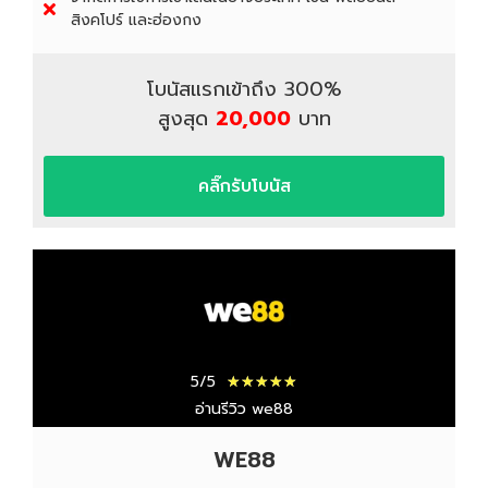
สิงคโปร์ และฮ่องกง
โบนัสแรกเข้าถึง 300%
สูงสุด
20,000
บาท
คลิ๊กรับโบนัส
5/5
★
★
★
★
★
อ่านรีวิว we88
WE88