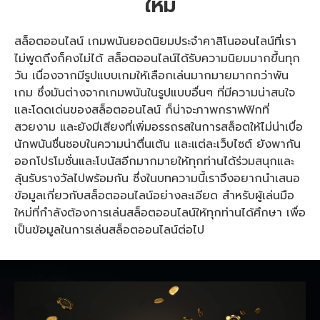
ใหม่
สล็อตออนไลน์ เกมพนันยอดนิยมประจำคาสิโนออนไลน์ที่เรา
ไม่พูดถึงก็คงไม่ได้ สล็อตออนไลน์ได้รับความนิยมมากขึ้นทุก
วัน เนื่องจากมีรูปแบบเกมให้เลือกเล่นมากมายมากกว่าพัน
เกม ซึ่งมันต่างจากเกมพนันในรูปแบบอื่นๆ ที่มีความน่าสนใจ
และโดดเด่นของสล็อตออนไลน์ ก็น่าจะภาพกราฟฟิกที่
สวยงาม และยังมีเสียงที่เพิ่มอรรถรสในการสล็อตให้ไม่น่าเบื่อ
นักพนันชื่นชอบในความน่าตื่นเต้น และแต่ละเว็บไซต์ ยังพากัน
ออกโปรโมชั่นและโบนัสอีกมากมายให้ทุกท่านได้ร่วมสนุกและ
ลุ้นรับรางวัลไปพร้อมกัน ซึ่งในบทความนี้เราจึงอยากนำเสนอ
ข้อมูลเกี่ยวกับสล็อตออนไลน์อย่างละเอียด สำหรับผู้เล่นมือ
ใหม่ที่กำลังต้องการเล่นสล็อตออนไลน์ให้ทุกท่านได้ศึกษา เพื่อ
เป็นข้อมูลในการเล่นสล็อตออนไลน์ต่อไป