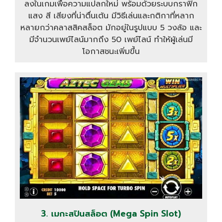
ลงในเกมเพื่อความแปลกใหม่ พร้อมด้วยระบบกราฟิก
แสง สี เสียงที่น่าตื่นเต้น มีวิธีเล่นและกติกาที่หลาก
หลายกว่าคลาสสิคสล็อต มักอยู่ในรูปแบบ 5 วงล้อ และ
มีจำนวนเพย์ไลน์มากถึง 50 เพย์ไลน์ ทำให้ผู้เล่นมี
โอกาสชนะเพิ่มขึ้น
3. เมกะสปินสล็อต (Mega Spin Slot)