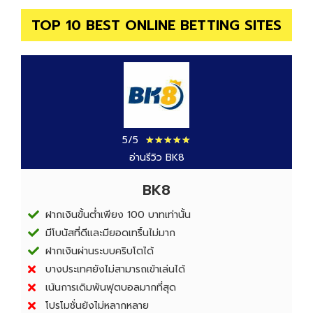
TOP 10 BEST ONLINE BETTING SITES
5/5
★
★
★
★
★
อ่านรีวิว BK8
BK8
ฝากเงินขั้นต่ำเพียง 100 บาทเท่านั้น
มีโบนัสที่ดีและมียอดเทริ์นไม่มาก
ฝากเงินผ่านระบบคริบโตได้
บางประเทศยังไม่สามารถเข้าเล่นได้
เน้นการเดิมพันฟุตบอลมากที่สุด
โปรโมชั่นยังไม่หลากหลาย