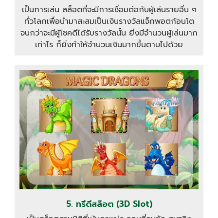
เป็นการเล่น สล็อตที่จะมีการเชื่อมต่อกับผู้เล่นรายอื่น ๆ
ทั่วโลกเพื่อนำมาสะสมเป็นเงินรางวัลแจ็กพอตก้อนโต
จนกว่าจะมีผู้โชคดีได้รับรางวัลนั้น ยิ่งมีจำนวนผู้เล่นมาก
เท่าไร ก็ยิ่งทำให้จำนวนเงินมากขึ้นตามไปด้วย
5. ทรีดีสล็อต (3D Slot)