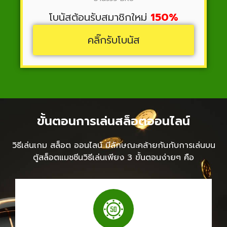
โบนัสต้อนรับสมาชิกใหม่
150%
คลิ๊กรับโบนัส
ขั้นตอนการเล่นสล็อตออนไลน์
วิธีเล่นเกม สล็อต ออนไลน์ มีลักษณะคล้ายกันกับการเล่นบน
ตู้สล็อตแมชชีนวิธีเล่นเพียง 3 ขั้นตอนง่ายๆ คือ