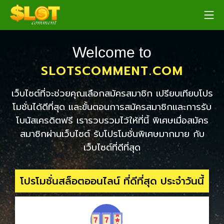
Welcome to
SLOTSCOMMENT.COM
เว็บไซต์ที่จะช่วยคุณเลือกสมัครสมาชิก เปรียบเทียบโปร
โมชั่นได้ดีที่สุด และขั้นตอนการสมัครสมาชิกและการรับ
โบนัสเครดิตฟรี เรารวบรวมไว้ให้ที่นี้ พิเศษเมื่อสมัคร
สมาชิกผ่านเว็บไซต์ รับโปรโมชั่นพิเศษมากมาย กับ
เว็บไซต์ที่ดีที่สุด
โปรโมชั่นสล็อตออนไลน์ ที่ดีที่สุด ประจำวันนี้