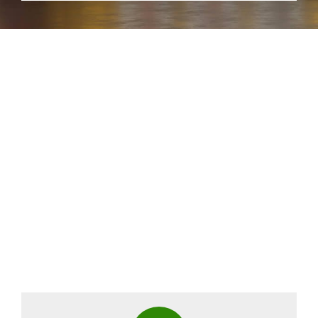
สมัครสมาชิก สล็อต
สมัครสมาชิกครั้งแรก รายการ ฝาก/ถอน ขั้นต่ำแค่ 100 บาท
ระบบหน้าเล่นเป็นภาษาไทย ทุกค่ายทำรายการ ฝาก-ถอน
สะดวกรวดเร็ว ฟรีค่าธรรมเนียม ทุกธนาคาร รองรับการใช้
งานทั้ง คอมพิวเตอร์ และโทรศัพท์มือถือการเงินมั่นคง การัน
ตีความปลอดภัย บริการยาวนานมากมากว่า 10 ปี เล่นกับเว็บ
ตรง และไม่ผ่านเอเย่นต์ มีโปรโมชั่นสนุกๆลุ้นรับรางวัลใหญ่ ให้
สมาชิกตลอดทั้งปี
ขั้นตอนการสมัครสมาชิกสล็อต เพียงไม่กี่ขั้นตอน เปิดยูเซอร์
ขั้นต่ำเพียง 100.- เท่านั้น ทำรายการเสร็จภายในไม่กี่น่าที
คุณก็สามารถเข้าเล่นได้แล้ว สนใจสมัคร ทำตามขั้นตอน