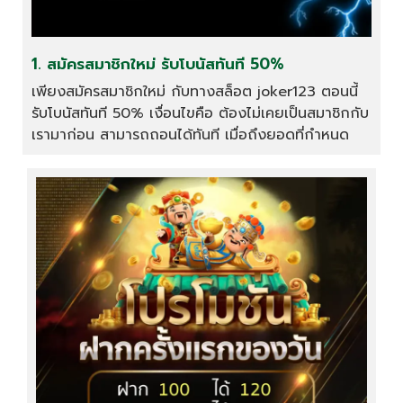
1. สมัครสมาชิกใหม่ รับโบนัสทันที 50%
เพียงสมัครสมาชิกใหม่ กับทางสล็อต joker123 ตอนนี้
รับโบนัสทันที 50% เงื่อนไขคือ ต้องไม่เคยเป็นสมาชิกกับ
เรามาก่อน สามารถถอนได้ทันที เมื่อถึงยอดที่กำหนด