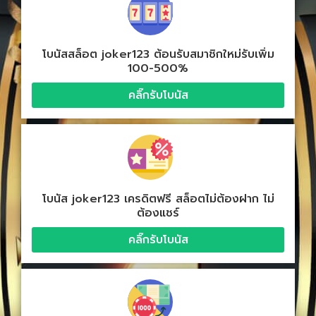
โบนัสสล็อต joker123 ต้อนรับสมาชิกใหม่รับเพิ่ม
100-500%
คลิ๊กรับโบนัส
โบนัส joker123 เครดิตฟรี สล็อตไม่ต้องฝาก ไม่
ต้องแชร์
คลิ๊กรับโบนัส