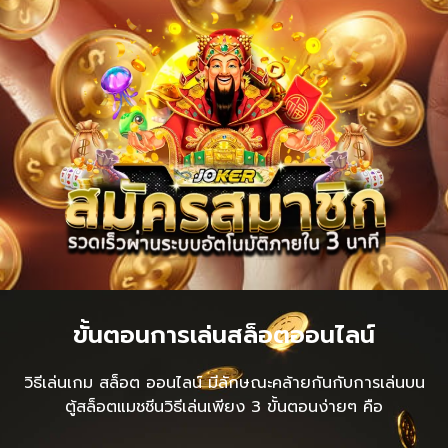
ขั้นตอนการเล่นสล็อตออนไลน์
วิธีเล่นเกม สล็อต ออนไลน์ มีลักษณะคล้ายกันกับการเล่นบน
ตู้สล็อตแมชชีนวิธีเล่นเพียง 3 ขั้นตอนง่ายๆ คือ