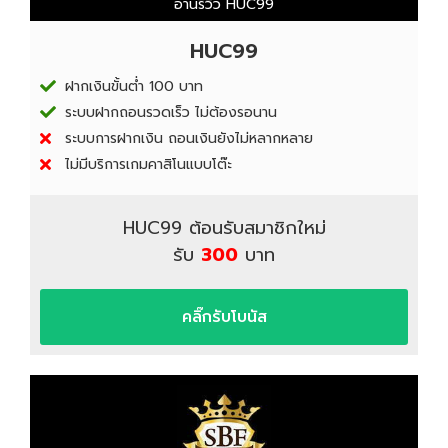
อ่านรีวิว HUC99
HUC99
ฝากเงินขั้นต่ำ 100 บาท
ระบบฝากถอนรวดเร็ว ไม่ต้องรอนาน
ระบบการฝากเงิน ถอนเงินยังไม่หลากหลาย
ไม่มีบริการเกมคาสิโนแบบโต๊ะ
HUC99 ต้อนรับสมาชิกใหม่
รับ
300
บาท
คลิ๊กรับโบนัส