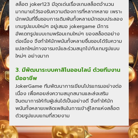
สล็อต joker123 มีจุดเด่นเรื่องเกมสล็อตจำนวน
มากมายไว้รองรับความต้องการที่หลากหลาย เพราะ
นักพนันที่ชื่นชอบการเดิมพันทั้งหลายมักชอบประลอง
เกมรูปแบบใหม่ๆ อยู่เสมอ jokergame มีการ
อัพเดทรูปแบบเกมพร้อมเกมใหม่ๆ ของสล็อตอย่าง
ต่อเนื่อง จึงทำให้นักพนันทั้งหลายชื่นชอบได้รับความ
แปลกใหม่ทางอารมณ์และร่วมสนุกไปกับเกมรูปแบบ
ใหม่ๆ อย่างมาก
3. มีพัฒนาระบบคาสิโนออนไลน์ ด้วยทีมงาน
มืออาชีพ
JokerGame ทีมพัฒนาการเขียนโปรแกรมอย่างต่อ
เนื่อง เพื่อคอยส่งความสนุกสนานและส่งเสริม
จินตนาการให้กับผู้เล่นได้เป็นอย่างดี จึงทำให้นัก
พนันทั้งหลายเพลิดเพลินในการเข้าสู่โลกแห่งสล็อต
ด้วยรูปแบบแกมที่สวยงาม