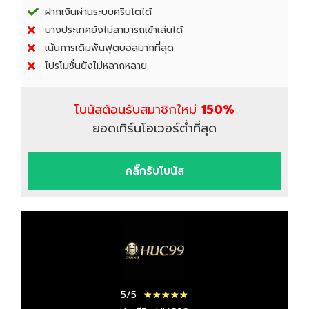
ฝากเงินผ่านระบบคริบโตได้
บางประเทศยังไม่สามารถเข้าเล่นได้
เน้นการเดิมพันฟุตบอลมากที่สุด
โปรโมชั่นยังไม่หลากหลาย
โบนัสต้อนรับสมาชิกใหม่
150%
ยอดเทิร์นโอเวอร์ต่ำที่สุด
คลิ๊กรับโบนัส
5/5
★
★
★
★
★