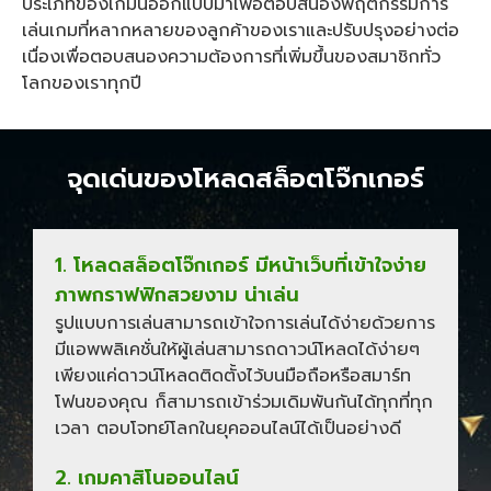
ประเภทของเกมนี้ออกแบบมาเพื่อตอบสนองพฤติกรรมการ
เล่นเกมที่หลากหลายของลูกค้าของเราและปรับปรุงอย่างต่อ
เนื่องเพื่อตอบสนองความต้องการที่เพิ่มขึ้นของสมาชิกทั่ว
โลกของเราทุกปี
จุดเด่นของโหลดสล็อตโจ๊กเกอร์
1. โหลดสล็อตโจ๊กเกอร์ มีหน้าเว็บที่เข้าใจง่าย
ภาพกราฟฟิกสวยงาม น่าเล่น
รูปแบบการเล่นสามารถเข้าใจการเล่นได้ง่ายด้วยการ
มีแอพพลิเคชั่นให้ผู้เล่นสามารถดาวน์โหลดได้ง่ายๆ
เพียงแค่ดาวน์โหลดติดตั้งไว้บนมือถือหรือสมาร์ท
โฟนของคุณ ก็สามารถเข้าร่วมเดิมพันกันได้ทุกที่ทุก
เวลา ตอบโจทย์โลกในยุคออนไลน์ได้เป็นอย่างดี
2. เกมคาสิโนออนไลน์