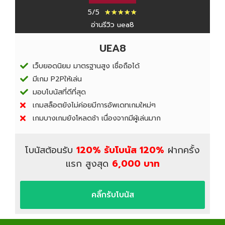
5/5
★
★
★
★
★
อ่านรีวิว uea8
UEA8
เว็บยอดนิยม มาตรฐานสูง เชื่อถือได้
มีเกม P2Pให้เล่น
มอบโบนัสที่ดีที่สุด
เกมสล็อตยังไม่ค่อยมีการอัพเดทเกมใหม่ๆ
เกมบางเกมยังโหลดช้า เนื่องจากมีผู้เล่นมาก
โบนัสต้อนรับ
120% รับโบนัส 120%
ฝากครั้ง
แรก สูงสุด
6,000 บาท
คลิ๊กรับโบนัส