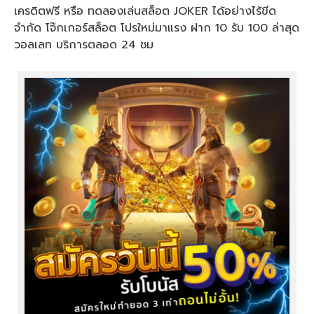
เครดิตฟรี หรือ ทดลองเล่นสล็อต JOKER ได้อย่างไร้ขีด
จำกัด โจ๊กเกอร์สล็อต โปรใหม่มาแรง ฝาก 10 รับ 100 ล่าสุด
วอลเลท บริการตลอด 24 ชม