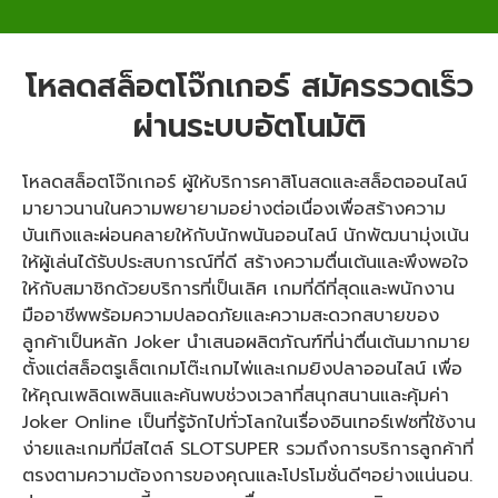
โหลดสล็อตโจ๊กเกอร์ สมัครรวดเร็ว
ผ่านระบบอัตโนมัติ
โหลดสล็อตโจ๊กเกอร์ ผู้ให้บริการคาสิโนสดและสล็อตออนไลน์
มายาวนานในความพยายามอย่างต่อเนื่องเพื่อสร้างความ
บันเทิงและผ่อนคลายให้กับนักพนันออนไลน์ นักพัฒนามุ่งเน้น
ให้ผู้เล่นได้รับประสบการณ์ที่ดี สร้างความตื่นเต้นและพึงพอใจ
ให้กับสมาชิกด้วยบริการที่เป็นเลิศ เกมที่ดีที่สุดและพนักงาน
มืออาชีพพร้อมความปลอดภัยและความสะดวกสบายของ
ลูกค้าเป็นหลัก Joker นำเสนอผลิตภัณฑ์ที่น่าตื่นเต้นมากมาย
ตั้งแต่สล็อตรูเล็ตเกมโต๊ะเกมไพ่และเกมยิงปลาออนไลน์ เพื่อ
ให้คุณเพลิดเพลินและค้นพบช่วงเวลาที่สนุกสนานและคุ้มค่า
Joker Online เป็นที่รู้จักไปทั่วโลกในเรื่องอินเทอร์เฟซที่ใช้งาน
ง่ายและเกมที่มีสไตล์ SLOTSUPER รวมถึงการบริการลูกค้าที่
ตรงตามความต้องการของคุณและโปรโมชั่นดีๆอย่างแน่นอน.