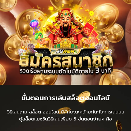
ขั้นตอนการเล่นสล็อตออนไลน์
วิธีเล่นเกม สล็อต ออนไลน์ มีลักษณะคล้ายกันกับการเล่นบน
ตู้สล็อตแมชชีนวิธีเล่นเพียง 3 ขั้นตอนง่ายๆ คือ