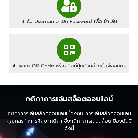
3. รับ Username และ Password เพื่อเข้าเล่น
4. scan QR Code หรือคลิกที่ปุ่มด้านล่างนี้ เพื่อสมัคร
กติกาการเล่นสล็อตออนไลน์
กติกาการเล่นสล็อตออนไลน์เบื้องต้น การเล่นสล็อตออนไลน์
คุณคสรทำการศึกษากติกา ซึ่งกติกาการเล่นสล็อตเบื้องต้นมี
ดังนี้