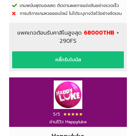
เกมพนันฟุตบอลสด ติดตามผลการแข่งขันอย่างรวดเร็ว
การบริการเกมหวยออนไลน์ ไม่ได้ระบุรางวัลไว้อย่างชัดเจน
แพคเกจต้อนรับคาสิโนสูงสุด
68000THB
+
290FS
คลิ๊กรับโบนัส
5/5
★
★
★
★
★
อ่านรีวิว Happyluke
Happyluke