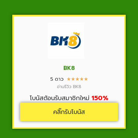
BK8
5 ดาว
★
★
★
★
★
อ่านรีวิว BK8
โบนัสต้อนรับสมาชิกใหม่
150%
คลิ๊กรับโบนัส