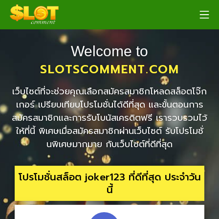
Welcome to
SLOTSCOMMENT.COM
เว็บไซต์ที่จะช่วยคุณเลือกสมัครสมาชิกโหลดสล็อตโจ๊ก
เกอร์ เปรียบเทียบโปรโมชั่นได้ดีที่สุด และขั้นตอนการ
สมัครสมาชิกและการรับโบนัสเครดิตฟรี เรารวบรวมไว้
ให้ที่นี้ พิเศษเมื่อสมัครสมาชิกผ่านเว็บไซต์ รับโปรโมชั่
นพิเศษมากมาย กับเว็บไซต์ที่ดีที่สุด
โปรโมชั่นสล็อต joker123 ที่ดีที่สุด ประจำวัน
นี้