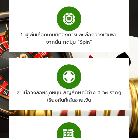
1. ผู้เล่นเลือกเกมที่ต้องการและเลือกวางเดิมพัน
จากนั้น กดปุ่ม “Spin”
2. เมื่อวงล้อหยุดหมุน สัญลักษณ์ต่าง ๆ จะปรากฏ
เรียงกันที่เส้นจ่ายเงิน