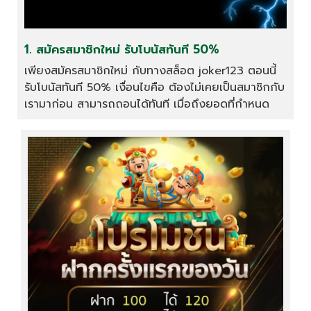
1. สมัครสมาชิกใหม่ รับโบนัสทันที 50%
เพียงสมัครสมาชิกใหม่ กับทางสล็อต joker123 ตอนนี้
รับโบนัสทันที 50% เงื่อนไขคือ ต้องไม่เคยเป็นสมาชิกกับ
เรามาก่อน สามารถถอนได้ทันที เมื่อถึงยอดที่กำหนด