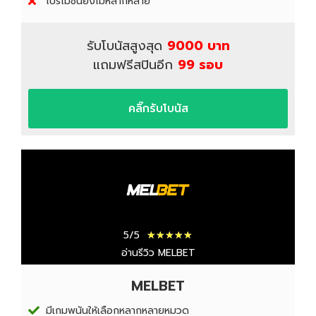
โปรโมชั่นยังไม่หลากหลาย
รับโบนัสสูงสุด
9000 บาท
แถมฟรีสปินอีก
99 รอบ
คลิ๊กรับโบนัส
5/5
★
★
★
★
★
อ่านรีวิว MELBET
MELBET
มีเกมพนันให้เลือกหลากหลายหมวด