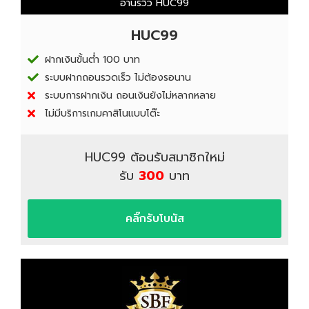
อ่านรีวิว HUC99
HUC99
ฝากเงินขั้นต่ำ 100 บาท
ระบบฝากถอนรวดเร็ว ไม่ต้องรอนาน
ระบบการฝากเงิน ถอนเงินยังไม่หลากหลาย
ไม่มีบริการเกมคาสิโนแบบโต๊ะ
HUC99 ต้อนรับสมาชิกใหม่
รับ
300
บาท
คลิ๊กรับโบนัส