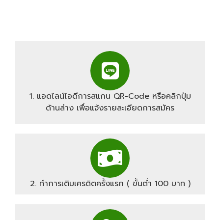
ภายในไม่กี่น่าที คุณก็สามารถเข้าเล่นได้แล้ว สนใจสมัคร ทำ
ตามขั้นตอน
1. แอดไลน์ไอดีการสแกน QR-Code หรือคลิกปุ่ม
ด้านล่าง เพื่อแจ้งรายละเอียดการสมัคร
2. ทำการเติมเครดิตครั้งแรก ( ขั้นต่ำ 100 บาท )