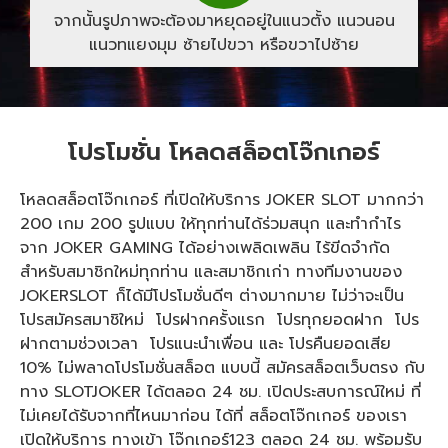
จากนั้นรูปภาพจะต้องมาหยุดอยู่ในแนวตั้ง แนวนอน
แนวทแยงมุม ซ้ายไปขวา หรือขวาไปซ้าย
โปรโมชั่น โหลดสล็อตโจ๊กเกอร์
โหลดสล็อตโจ๊กเกอร์ ที่เปิดให้บริการ JOKER SLOT มากกว่า
200 เกม 200 รูปแบบ ให้ทุกท่านได้ร่วมสนุก และทำกำไร
จาก JOKER GAMING ได้อย่างเพลิดเพลิน ไร้ขีดจำกัด
สำหรับสมาชิกใหม่ทุกท่าน และสมาชิกเก่า ทางทีมงานของ
JOKERSLOT ก็ได้มีโปรโมชั่นดีๆ ต่างมากมาย ไม่ว่าจะเป็น
โปรสมัครสมาชิใหม่ โปรฝากครั้งแรก โปรทุกยอดฝาก โปร
ฝากตามช่วงเวลา โปรแนะนำเพื่อน และ โปรคืนยอดเสีย
10% ไม่พลาดโปรโมชั่นสล็อต แบบนี้ สมัครสล็อตเว็บตรง กับ
ทาง SLOTJOKER ได้ตลอด 24 ชม. เปิดประสบการณ์ใหม่ ที่
ไม่เคยได้รับจากที่ไหนมาก่อน ได้ที่ สล็อตโจ๊กเกอร์ ของเรา
เปิดให้บริการ ทางเข้า โจ๊กเกอร์123 ตลอด 24 ชม. พร้อมรับ