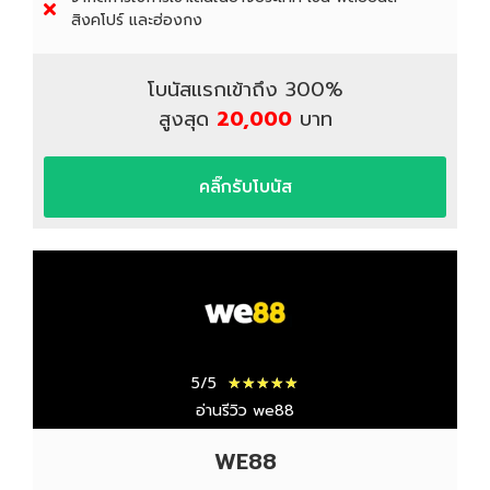
สิงคโปร์ และฮ่องกง
โบนัสแรกเข้าถึง 300%
สูงสุด
20,000
บาท
คลิ๊กรับโบนัส
5/5
★
★
★
★
★
อ่านรีวิว we88
WE88