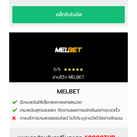
คลิ๊กรับโบนัส
5/5
★
★
★
★
★
อ่านรีวิว MELBET
MELBET
มีเกมพนันให้เลือกหลากหลายหมวด
เกมพนันฟุตบอลสด ติดตามผลการแข่งขันอย่างรวดเร็ว
การบริการเกมหวยออนไลน์ ไม่ได้ระบุรางวัลไว้อย่างชัดเจน