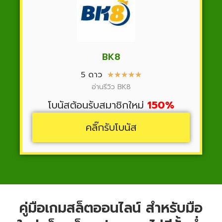
BK8
5 ดาว
★
★
★
★
★
อ่านรีวิว BK8
โบนัสต้อนรับสมาชิกใหม่
150%
คลิ๊กรับโบนัส
คู่มือเกมสล็ตออนไลน์ สำหรับมือ