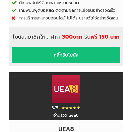
มีเกมพนันให้เลือกหลากหลายหมวด
เกมพนันฟุตบอลสด ติดตามผลการแข่งขันอย่างรวดเร็ว
การบริการเกมหวยออนไลน์ ไม่ได้ระบุรางวัลไว้อย่างชัดเจน
โบนัสสมาชิกใหม่ ฝาก
300บาท
รับ
ฟรี 150 บาท
คลิ๊กรับโบนัส
5/5
★
★
★
★
★
อ่านรีวิว uea8
UEA8