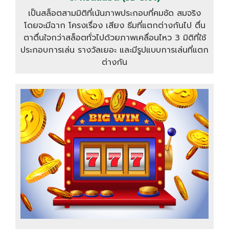
เป็นสล็อตสามมิติที่เน้นภาพประกอบที่คมชัด สมจริง
โดยจะมีฉาก โครงเรื่อง เสียง ธีมที่แตกต่างกันไป ตื่น
ตาตื่นใจกว่าสล็อตทั่วไปด้วยภาพเคลื่อนไหว 3 มิติที่ใช้
ประกอบการเล่น รางวัลเยอะ และมีรูปแบบการเล่นที่แตก
ต่างกัน