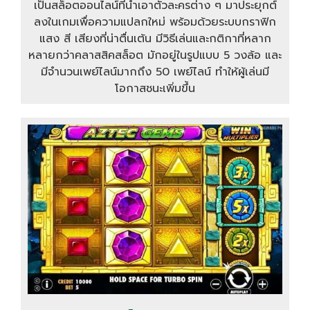
เป็นสล็อตออนไลน์ที่นำเอาตัวละครต่าง ๆ มาประยุกต์
ลงในเกมเพื่อความแปลกใหม่ พร้อมด้วยระบบกราฟิก
แสง สี เสียงที่น่าตื่นเต้น มีวิธีเล่นและกติกาที่หลาก
หลายกว่าคลาสสิคสล็อต มักอยู่ในรูปแบบ 5 วงล้อ และ
มีจำนวนเพย์ไลน์มากถึง 50 เพย์ไลน์ ทำให้ผู้เล่นมี
โอกาสชนะเพิ่มขึ้น