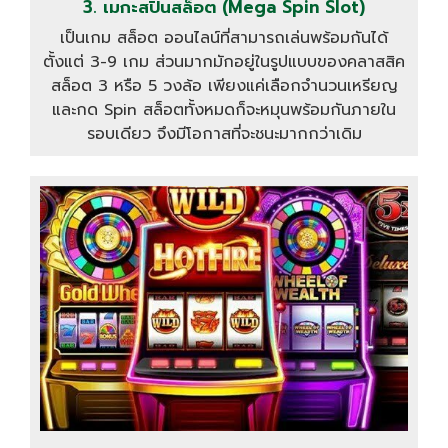
3. เมกะสปินสล็อต (Mega Spin Slot)
เป็นเกม สล็อต ออนไลน์ที่สามารถเล่นพร้อมกันได้
ตั้งแต่ 3-9 เกม ส่วนมากมักอยู่ในรูปแบบของคลาสสิค
สล็อต 3 หรือ 5 วงล้อ เพียงแค่เลือกจำนวนเหรียญ
และกด Spin สล็อตทั้งหมดก็จะหมุนพร้อมกันภายใน
รอบเดียว จึงมีโอกาสที่จะชนะมากกว่าเดิม