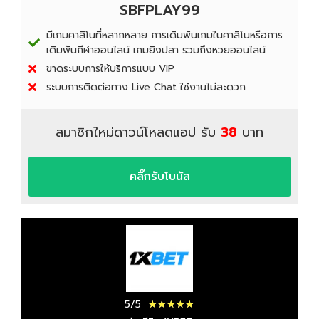
SBFPLAY99
มีเกมคาสิโนที่หลากหลาย การเดิมพันเกมในคาสิโนหรือการ
เดิมพันกีฬาออนไลน์ เกมยิงปลา รวมถึงหวยออนไลน์
ขาดระบบการให้บริการแบบ VIP
ระบบการติดต่อทาง Live Chat ใช้งานไม่สะดวก
สมาชิกใหม่ดาวน์โหลดแอป รับ
38
บาท
คลิ๊กรับโบนัส
5/5
★
★
★
★
★