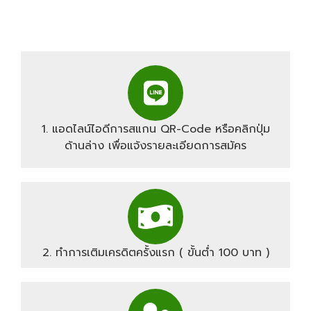
ขั้นต่ำเพียง 100.- เท่านั้น ทำรายการเสร็จภายในไม่กี่น่าที
คุณก็สามารถเข้าเล่นได้แล้ว สนใจสมัคร ทำตามขั้นตอน
1. แอดไลน์ไอดีการสแกน QR-Code หรือคลิกปุ่ม
ด้านล่าง เพื่อแจ้งรายละเอียดการสมัคร
2. ทำการเติมเครดิตครั้งแรก ( ขั้นต่ำ 100 บาท )