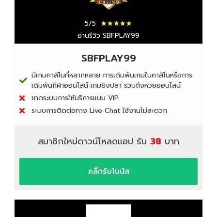
5/5
★
★
★
★
★
อ่านรีวิว SBFPLAY99
SBFPLAY99
มีเกมคาสิโนที่หลากหลาย การเดิมพันเกมในคาสิโนหรือการ
เดิมพันกีฬาออนไลน์ เกมยิงปลา รวมถึงหวยออนไลน์
ขาดระบบการให้บริการแบบ VIP
ระบบการติดต่อทาง Live Chat ใช้งานไม่สะดวก
สมาชิกใหม่ดาวน์โหลดแอป รับ
38
บาท
คลิ๊กรับโบนัส