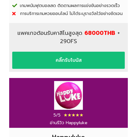
เกมพนันฟุตบอลสด ติดตามผลการแข่งขันอย่างรวดเร็ว
การบริการเกมหวยออนไลน์ ไม่ได้ระบุรางวัลไว้อย่างชัดเจน
แพคเกจต้อนรับคาสิโนสูงสุด
68000THB
+
290FS
คลิ๊กรับโบนัส
5/5
★
★
★
★
★
อ่านรีวิว Happyluke
Happyluke