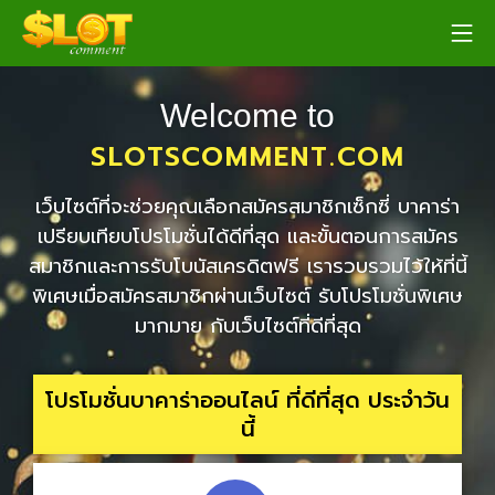
Welcome to
SLOTSCOMMENT.COM
เว็บไซต์ที่จะช่วยคุณเลือกสมัครสมาชิกเซ็กซี่ บาคาร่า
เปรียบเทียบโปรโมชั่นได้ดีที่สุด และขั้นตอนการสมัคร
สมาชิกและการรับโบนัสเครดิตฟรี เรารวบรวมไว้ให้ที่นี้
พิเศษเมื่อสมัครสมาชิกผ่านเว็บไซต์ รับโปรโมชั่นพิเศษ
มากมาย กับเว็บไซต์ที่ดีที่สุด
โปรโมชั่นบาคาร่าออนไลน์ ที่ดีที่สุด ประจำวัน
นี้