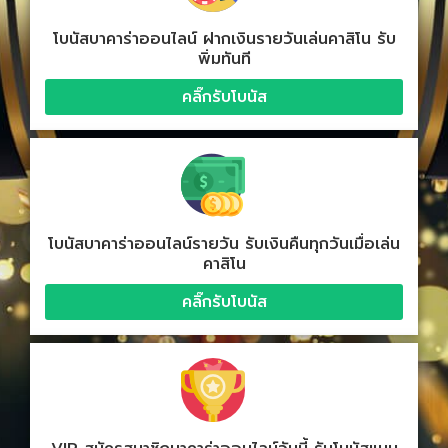
โบนัสบาคาร่าออนไลน์ ฝากเงินรายวันเล่นคาสิโน รับ
พิ่มทันที
คลิ๊กรับโบนัส
โบนัสบาคาร่าออนไลน์รายวัน รับเงินคืนทุกวันเมื่อเล่น
คาสิโน
คลิ๊กรับโบนัส