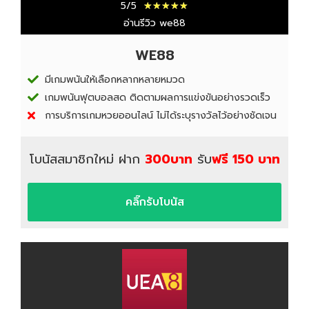
5/5
★
★
★
★
★
อ่านรีวิว we88
WE88
มีเกมพนันให้เลือกหลากหลายหมวด
เกมพนันฟุตบอลสด ติดตามผลการแข่งขันอย่างรวดเร็ว
การบริการเกมหวยออนไลน์ ไม่ได้ระบุรางวัลไว้อย่างชัดเจน
โบนัสสมาชิกใหม่ ฝาก
300บาท
รับ
ฟรี 150 บาท
คลิ๊กรับโบนัส