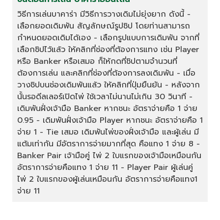
วิธีการเล่นบาคาร่า มีวิธีการวางเดิมไม่ยุ่งยาก ดังนี้ -
เลือกยอดเดิมพัน สัญลักษณ์รูปชิป โดยท่านสามารถ
กำหนดยอดเดิมได้เอง - เลือกรูปแบบการเดิมพัน จากที่
เลือกชิปไว้แล้ว ให้คลิกที่ช่องที่ต้องการแทง เช่น Player
หรือ Banker หรือเสมอ ก็ให้กดที่ชิปตามจำนวนที่
ต้องการเล่น และคลิกที่ช่องที่ต้องการลงเดิมพัน - เมื่อ
วางชิปบนช่องเดิมพันแล้ว ให้คลิกที่ปุ่มยืนยัน - หลังจาก
นั้นรอดีลเลอร์เปิดไพ่ ใช้เวลาไม่นานไม่เกิน 30 วินาที -
เดิมพันฝั่งเจ้ามือ Banker หากชนะ อัตราจ่ายคือ 1 จ่าย
0.95 - เดิมพันฝั่งเจ้ามือ Player หากชนะ อัตราจ่ายคือ 1
จ่าย 1 - Tie เสมอ เดิมพันไพ่ของฝั่งเจ้ามือ และผู้เล่น มี
แต้มเท่ากัน มีอัตราการจ่ายมากที่สุด คือแทง 1 จ่าย 8 -
Banker Pair เจ้ามือคู่ ไพ่ 2 ใบแรกของเจ้ามือเหมือนกัน
อัตราการจ่ายคือแทง 1 จ่าย 11 - Player Pair ผู้เล่นคู่
ไพ่ 2 ใบแรกของผู้เล่นเหมือนกัน อัตราการจ่ายคือแทง1
จ่าย 11