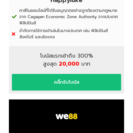
คาสิโนออนไลน์ที่ได้รับอนุญาตอย่างถูกต้องตามกฎหมาย
จาก Cagayan Economic Zone Authority จากประเทศ
ฟิลิปปินส์
จำกัดการใช้การเข้าเล่นในบางประเทศ เช่น ฟิลิปปินส์
สิงคโปร์ และฮ่องกง
โบนัสแรกเข้าถึง 300%
สูงสุด
20,000
บาท
คลิ๊กรับโบนัส