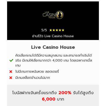
5/5
★
★
★
★
★
อ่านรีวิว Live Casino House
Live Casino House
คัดเลือกเกมได้ดีมีความสนุกสนาน และสามารถทำเงินได้
จริง มีเกมให้เลือกมากกว่า 4,000 เกม โดยเฉพาะเทเบิ้ล
เกม
ไม่มีเกมการพนันหวย ลอตเตอรี่
มีเกมสล็อตจำนวนไม่มาก
โบนัสฝากเงินครั้งแรกถึง
200%
รับได้สูงถึง
6,000
บาท