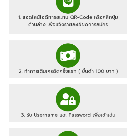
1. แอดไลน์ไอดีการสแกน QR-Code หรือคลิกปุ่ม
ด้านล่าง เพื่อแจ้งรายละเอียดการสมัคร
2. ทำการเติมเครดิตครั้งแรก ( ขั้นต่ำ 100 บาท )
3. รับ Username และ Password เพื่อเข้าเล่น