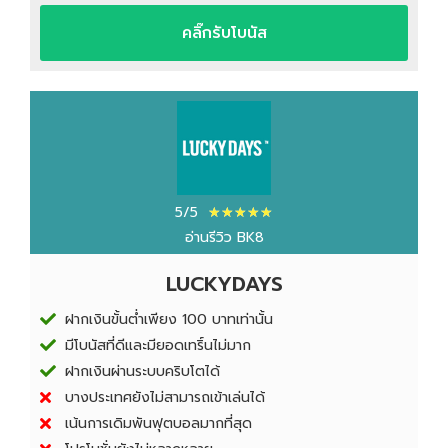
คลิ๊กรับโบนัส
5/5
★
★
★
★
★
อ่านรีวิว BK8
LUCKYDAYS
ฝากเงินขั้นต่ำเพียง 100 บาทเท่านั้น
มีโบนัสที่ดีและมียอดเทริ์นไม่มาก
ฝากเงินผ่านระบบคริบโตได้
บางประเทศยังไม่สามารถเข้าเล่นได้
เน้นการเดิมพันฟุตบอลมากที่สุด