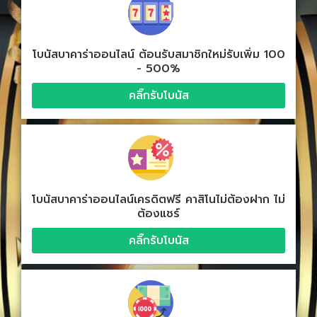
โบนัสบาคาร่าออนไลน์ ต้อนรับสมาชิกใหม่รับเพิ่ม 100
- 500%
คลิ๊กรับโบนัส
โบนัสบาคาร่าออนไลน์เครดิตฟรี คาสิโนไม่ต้องฝาก ไม่
ต้องแชร์
คลิ๊กรับโบนัส