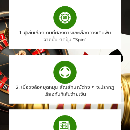
1. ผู้เล่นเลือกเกมที่ต้องการและเลือกวางเดิมพัน
จากนั้น กดปุ่ม “Spin”
2. เมื่อวงล้อหยุดหมุน สัญลักษณ์ต่าง ๆ จะปรากฏ
เรียงกันที่เส้นจ่ายเงิน