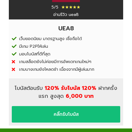
5/5
★
★
★
★
★
อ่านรีวิว uea8
UEA8
เว็บยอดนิยม มาตรฐานสูง เชื่อถือได้
มีเกม P2Pให้เล่น
มอบโบนัสที่ดีที่สุด
เกมสล็อตยังไม่ค่อยมีการอัพเดทเกมใหม่ๆ
เกมบางเกมยังโหลดช้า เนื่องจากมีผู้เล่นมาก
โบนัสต้อนรับ
120% รับโบนัส 120%
ฝากครั้ง
แรก สูงสุด
6,000 บาท
คลิ๊กรับโบนัส