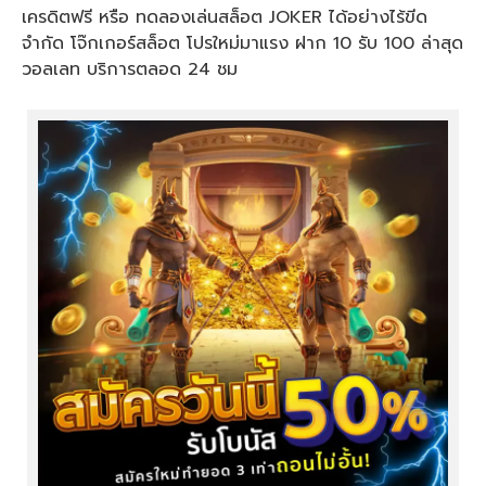
เครดิตฟรี หรือ ทดลองเล่นสล็อต JOKER ได้อย่างไร้ขีด
จำกัด โจ๊กเกอร์สล็อต โปรใหม่มาแรง ฝาก 10 รับ 100 ล่าสุด
วอลเลท บริการตลอด 24 ชม