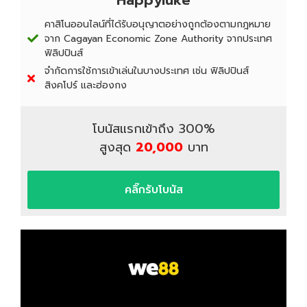
คาสิโนออนไลน์ที่ได้รับอนุญาตอย่างถูกต้องตามกฎหมาย
จาก Cagayan Economic Zone Authority จากประเทศ
ฟิลิปปินส์
จำกัดการใช้การเข้าเล่นในบางประเทศ เช่น ฟิลิปปินส์
สิงคโปร์ และฮ่องกง
โบนัสแรกเข้าถึง 300%
สูงสุด
20,000
บาท
คลิ๊กรับโบนัส