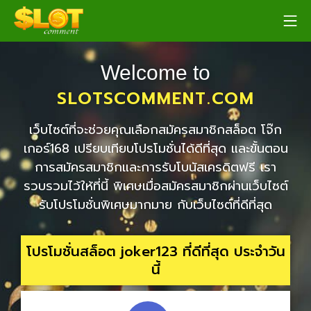
Welcome to
SLOTSCOMMENT.COM
เว็บไซต์ที่จะช่วยคุณเลือกสมัครสมาชิกสล็อต โจ๊ก
เกอร์168 เปรียบเทียบโปรโมชั่นได้ดีที่สุด และขั้นตอน
การสมัครสมาชิกและการรับโบนัสเครดิตฟรี เรา
รวบรวมไว้ให้ที่นี้ พิเศษเมื่อสมัครสมาชิกผ่านเว็บไซต์
รับโปรโมชั่นพิเศษมากมาย กับเว็บไซต์ที่ดีที่สุด
โปรโมชั่นสล็อต joker123 ที่ดีที่สุด ประจำวัน
นี้