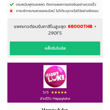
เกมพนันฟุตบอลสด ติดตามผลการแข่งขันอย่างรวดเร็ว
การบริการเกมหวยออนไลน์ ไม่ได้ระบุรางวัลไว้อย่างชัดเจน
แพคเกจต้อนรับคาสิโนสูงสุด
68000THB
+
290FS
คลิ๊กรับโบนัส
5/5
★
★
★
★
★
อ่านรีวิว Happyluke
Happyluke