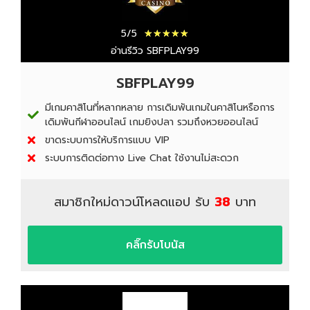
5/5
★
★
★
★
★
อ่านรีวิว SBFPLAY99
SBFPLAY99
มีเกมคาสิโนที่หลากหลาย การเดิมพันเกมในคาสิโนหรือการ
เดิมพันกีฬาออนไลน์ เกมยิงปลา รวมถึงหวยออนไลน์
ขาดระบบการให้บริการแบบ VIP
ระบบการติดต่อทาง Live Chat ใช้งานไม่สะดวก
สมาชิกใหม่ดาวน์โหลดแอป รับ
38
บาท
คลิ๊กรับโบนัส