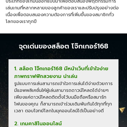
ประเภทของเกมนี้ออกแบบมาเพื่อตอบสนองพฤติกรรมการ
เล่นเกมที่หลากหลายของลูกค้าของเราและปรับปรุงอย่างต่อ
เนื่องเพื่อตอบสนองความต้องการที่เพิ่มขึ้นของสมาชิกทั่ว
โลกของเราทุกปี
จุดเด่นของสล็อต โจ๊กเกอร์168
1. สล็อต โจ๊กเกอร์168 มีหน้าเว็บที่เข้าใจง่าย
ภาพกราฟฟิกสวยงาม น่าเล่น
รูปแบบการเล่นสามารถเข้าใจการเล่นได้ง่ายด้วยการ
มีแอพพลิเคชั่นให้ผู้เล่นสามารถดาวน์โหลดได้ง่ายๆ
เพียงแค่ดาวน์โหลดติดตั้งไว้บนมือถือหรือสมาร์ท
โฟนของคุณ ก็สามารถเข้าร่วมเดิมพันกันได้ทุกที่ทุก
เวลา ตอบโจทย์โลกในยุคออนไลน์ได้เป็นอย่างดี
2. เกมคาสิโนออนไลน์