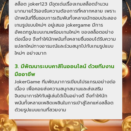
สล็อต joker123 มีจุดเด่นเรื่องเกมสล็อตจำนวน
มากมายไว้รองรับความต้องการที่หลากหลาย เพราะ
นักพนันที่ชื่นชอบการเดิมพันทั้งหลายมักชอบประลอง
เกมรูปแบบใหม่ๆ อยู่เสมอ jokergame มีการ
อัพเดทรูปแบบเกมพร้อมเกมใหม่ๆ ของสล็อตอย่าง
ต่อเนื่อง จึงทำให้นักพนันทั้งหลายชื่นชอบได้รับความ
แปลกใหม่ทางอารมณ์และร่วมสนุกไปกับเกมรูปแบบ
ใหม่ๆ อย่างมาก
3. มีพัฒนาระบบคาสิโนออนไลน์ ด้วยทีมงาน
มืออาชีพ
JokerGame ทีมพัฒนาการเขียนโปรแกรมอย่างต่อ
เนื่อง เพื่อคอยส่งความสนุกสนานและส่งเสริม
จินตนาการให้กับผู้เล่นได้เป็นอย่างดี จึงทำให้นัก
พนันทั้งหลายเพลิดเพลินในการเข้าสู่โลกแห่งสล็อต
ด้วยรูปแบบแกมที่สวยงาม