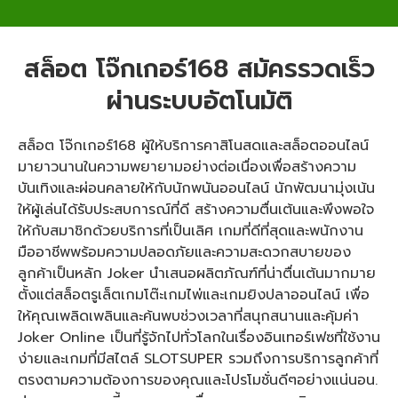
สล็อต โจ๊กเกอร์168 สมัครรวดเร็ว
ผ่านระบบอัตโนมัติ
สล็อต โจ๊กเกอร์168 ผู้ให้บริการคาสิโนสดและสล็อตออนไลน์
มายาวนานในความพยายามอย่างต่อเนื่องเพื่อสร้างความ
บันเทิงและผ่อนคลายให้กับนักพนันออนไลน์ นักพัฒนามุ่งเน้น
ให้ผู้เล่นได้รับประสบการณ์ที่ดี สร้างความตื่นเต้นและพึงพอใจ
ให้กับสมาชิกด้วยบริการที่เป็นเลิศ เกมที่ดีที่สุดและพนักงาน
มืออาชีพพร้อมความปลอดภัยและความสะดวกสบายของ
ลูกค้าเป็นหลัก Joker นำเสนอผลิตภัณฑ์ที่น่าตื่นเต้นมากมาย
ตั้งแต่สล็อตรูเล็ตเกมโต๊ะเกมไพ่และเกมยิงปลาออนไลน์ เพื่อ
ให้คุณเพลิดเพลินและค้นพบช่วงเวลาที่สนุกสนานและคุ้มค่า
Joker Online เป็นที่รู้จักไปทั่วโลกในเรื่องอินเทอร์เฟซที่ใช้งาน
ง่ายและเกมที่มีสไตล์ SLOTSUPER รวมถึงการบริการลูกค้าที่
ตรงตามความต้องการของคุณและโปรโมชั่นดีๆอย่างแน่นอน.