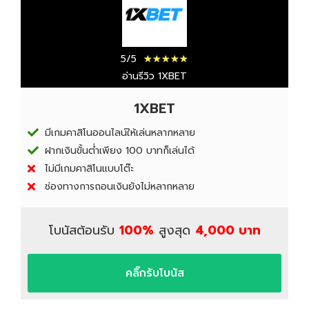
5/5
★
★
★
★
★
อ่านรีวิว 1XBET
1XBET
มีเกมคาสิโนออนไลน์ให้เล่นหลากหลาย
ฝากเงินขั้นต่ำเพียง 100 บาทก็เล่นได้
ไม่มีเกมคาสิโนแบบโต๊ะ
ช่องทางการถอนเงินยังไม่หลากหลาย
โบนัสต้อนรับ
100%
สูงสุด
4,000 บาท
คลิ๊กรับโบนัส