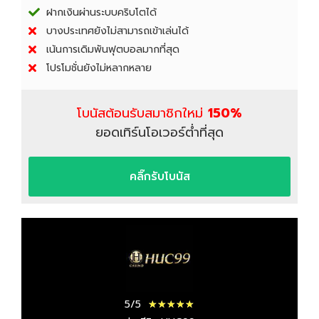
ฝากเงินผ่านระบบคริบโตได้
บางประเทศยังไม่สามารถเข้าเล่นได้
เน้นการเดิมพันฟุตบอลมากที่สุด
โปรโมชั่นยังไม่หลากหลาย
โบนัสต้อนรับสมาชิกใหม่
150%
ยอดเทิร์นโอเวอร์ต่ำที่สุด
คลิ๊กรับโบนัส
5/5
★
★
★
★
★