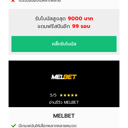
โปรโมชั่นยังไม่หลากหลาย
รับโบนัสสูงสุด
9000 บาท
แถมฟรีสปินอีก
99 รอบ
คลิ๊กรับโบนัส
5/5
★
★
★
★
★
อ่านรีวิว MELBET
MELBET
มีเกมพนันให้เลือกหลากหลายหมวด