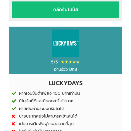
คลิ๊กรับโบนัส
5/5
★
★
★
★
★
อ่านรีวิว BK8
LUCKYDAYS
ฝากเงินขั้นต่ำเพียง 100 บาทเท่านั้น
มีโบนัสที่ดีและมียอดเทริ์นไม่มาก
ฝากเงินผ่านระบบคริบโตได้
บางประเทศยังไม่สามารถเข้าเล่นได้
เน้นการเดิมพันฟุตบอลมากที่สุด