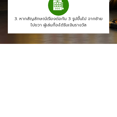
3. หากสัญลักษณ์เรียงต่อกัน 3 รูปขึ้นไป จากซ้าย
ไปขวา ผู้เล่นก็จะได้รับเงินรางวัล
ทางเข้า slot joker123 สมัครสมาชิก
สล็อต joker123
สมัครสมาชิกครั้งแรก รายการ ฝาก/ถอน ขั้นต่ำแค่ 100 บาท
ระบบหน้าเล่นเป็นภาษาไทย ทุกค่ายทำรายการ ฝาก-ถอน
สะดวกรวดเร็ว ฟรีค่าธรรมเนียม ทุกธนาคาร รองรับการใช้
งานทั้ง คอมพิวเตอร์ และโทรศัพท์มือถือการเงินมั่นคง การัน
ตีความปลอดภัย บริการยาวนานมากมากว่า 10 ปี เล่นกับเว็บ
ตรง และไม่ผ่านเอเย่นต์ มีโปรโมชั่นสนุกๆลุ้นรับรางวัลใหญ่ ให้
สมาชิกตลอดทั้งปี