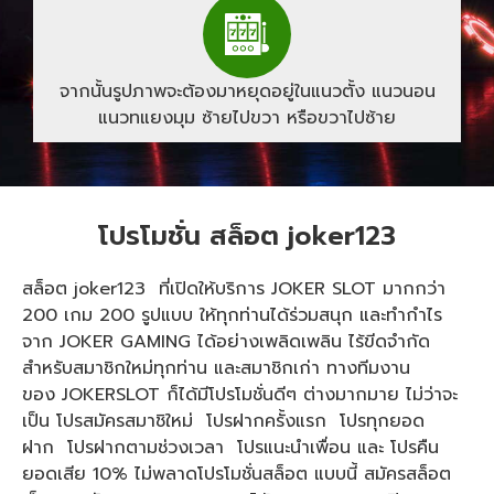
จากนั้นรูปภาพจะต้องมาหยุดอยู่ในแนวตั้ง แนวนอน
แนวทแยงมุม ซ้ายไปขวา หรือขวาไปซ้าย
โปรโมชั่น สล็อต joker123
สล็อต joker123 ที่เปิดให้บริการ JOKER SLOT มากกว่า
200 เกม 200 รูปแบบ ให้ทุกท่านได้ร่วมสนุก และทำกำไร
จาก JOKER GAMING ได้อย่างเพลิดเพลิน ไร้ขีดจำกัด
สำหรับสมาชิกใหม่ทุกท่าน และสมาชิกเก่า ทางทีมงาน
ของ JOKERSLOT ก็ได้มีโปรโมชั่นดีๆ ต่างมากมาย ไม่ว่าจะ
เป็น โปรสมัครสมาชิใหม่ โปรฝากครั้งแรก โปรทุกยอด
ฝาก โปรฝากตามช่วงเวลา โปรแนะนำเพื่อน และ โปรคืน
ยอดเสีย 10% ไม่พลาดโปรโมชั่นสล็อต แบบนี้ สมัครสล็อต