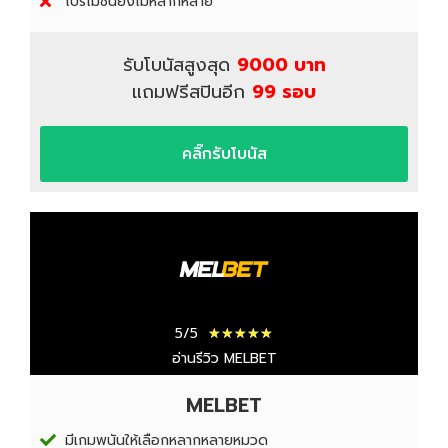
โปรโมชั่นยังไม่หลากหลาย
รับโบนัสสูงสุด
9000 บาท
แถมฟรีสปินอีก
99 รอบ
คลิ๊กรับโบนัส
5/5
★
★
★
★
★
อ่านรีวิว MELBET
MELBET
มีเกมพนันให้เลือกหลากหลายหมวด