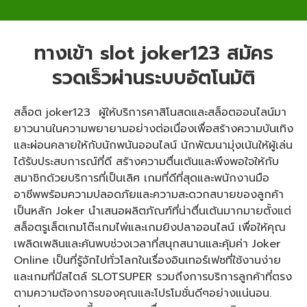
ทางเข้า slot joker123 สมัคร
รวดเร็วผ่านระบบอัตโนมัติ
สล็อต joker123 ผู้ให้บริการคาสิโนสดและสล็อตออนไลน์มา
ยาวนานในความพยายามอย่างต่อเนื่องเพื่อสร้างความบันเทิง
และผ่อนคลายให้กับนักพนันออนไลน์ นักพัฒนามุ่งเน้นให้ผู้เล่น
ได้รับประสบการณ์ที่ดี สร้างความตื่นเต้นและพึงพอใจให้กับ
สมาชิกด้วยบริการที่เป็นเลิศ เกมที่ดีที่สุดและพนักงานมือ
อาชีพพร้อมความปลอดภัยและความสะดวกสบายของลูกค้า
เป็นหลัก Joker นำเสนอผลิตภัณฑ์ที่น่าตื่นเต้นมากมายตั้งแต่
สล็อตรูเล็ตเกมโต๊ะเกมไพ่และเกมยิงปลาออนไลน์ เพื่อให้คุณ
เพลิดเพลินและค้นพบช่วงเวลาที่สนุกสนานและคุ้มค่า Joker
Online เป็นที่รู้จักไปทั่วโลกในเรื่องอินเทอร์เฟซที่ใช้งานง่าย
และเกมที่มีสไตล์ SLOTSUPER รวมถึงการบริการลูกค้าที่ตรง
ตามความต้องการของคุณและโปรโมชั่นดีๆอย่างแน่นอน.