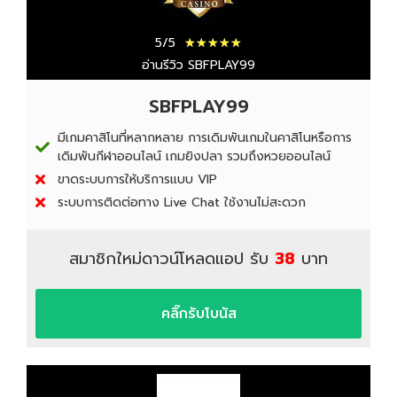
5/5
★
★
★
★
★
อ่านรีวิว SBFPLAY99
SBFPLAY99
มีเกมคาสิโนที่หลากหลาย การเดิมพันเกมในคาสิโนหรือการ
เดิมพันกีฬาออนไลน์ เกมยิงปลา รวมถึงหวยออนไลน์
ขาดระบบการให้บริการแบบ VIP
ระบบการติดต่อทาง Live Chat ใช้งานไม่สะดวก
สมาชิกใหม่ดาวน์โหลดแอป รับ
38
บาท
คลิ๊กรับโบนัส