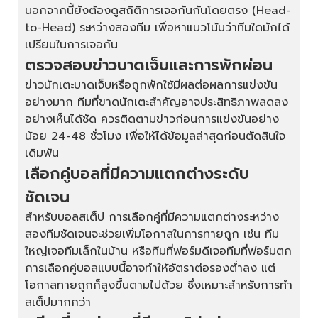
นอกจากนี้ยังต้องดูสถิติการเจอกันกันโดยตรง (Head-
to-Head) ระหว่างสองทีม เพื่อหาแนวโน้มว่าทีมใดมักได้
เปรียบในการเจอกัน
ตรวจสอบข่าวบาดเจ็บและการพักผ่อน
ข่าวนักเตะบาดเจ็บหรือถูกพักใช้มีผลต่อผลการแข่งขัน
อย่างมาก ทีมที่ขาดนักเตะสำคัญอาจประสิทธิภาพลดลง
อย่างเห็นได้ชัด ควรติดตามข่าวก่อนการแข่งขันอย่าง
น้อย 24-48 ชั่วโมง เพื่อให้ได้ข้อมูลล่าสุดก่อนตัดสินใจ
เดิมพัน
เลือกคู่บอลที่มีความแตกต่างระดับ
ชัดเจน
สำหรับบอลสเต็ป การเลือกคู่ที่มีความแตกต่างระหว่าง
สองทีมชัดเจนจะช่วยเพิ่มโอกาสในการทายถูก เช่น ทีม
ใหญ่เจอทีมเล็กในบ้าน หรือทีมที่ฟอร์มดีเจอทีมที่ฟอร์มตก
การเลือกคู่บอลแบบนี้อาจทำให้อัตราต่อรองต่ำลง แต่
โอกาสทายถูกก็สูงขึ้นตามไปด้วย ซึ่งเหมาะสำหรับการทำ
สเต็ปมากกว่า