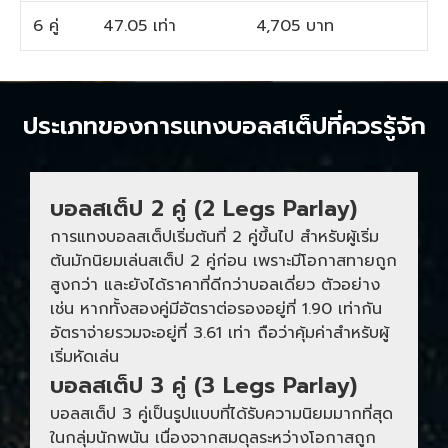
6 คู่
47.05 เท่า
4,705 บาท
ประเภทของการแทงบอลสเต็ปที่ควรรู้จัก
บอลสเต็ป 2 คู่ (2 Legs Parlay)
การแทงบอลสเต็ปเริ่มต้นที่ 2 คู่ขึ้นไป สำหรับผู้เริ่ม
ต้นมักนิยมเล่นสเต็ป 2 คู่ก่อน เพราะมีโอกาสทายถูก
สูงกว่า และยังได้ราคาที่ดีกว่าบอลเดี่ยว ตัวอย่าง
เช่น หากทั้งสองคู่มีอัตราต่อรองอยู่ที่ 1.90 เท่ากัน
อัตราจ่ายรวมจะอยู่ที่ 3.61 เท่า ถือว่าคุ้มค่าสำหรับผู้
เริ่มหัดเล่น
บอลสเต็ป 3 คู่ (3 Legs Parlay)
บอลสเต็ป 3 คู่เป็นรูปแบบที่ได้รับความนิยมมากที่สุด
ในกลุ่มนักพนัน เนื่องจากสมดุลระหว่างโอกาสถูก