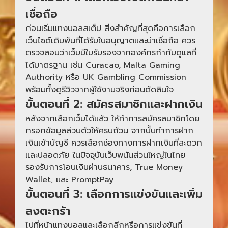
เชื่อถือ
ก่อนเริ่มแทงบอลสเต็ป สิ่งสำคัญที่สุดคือการเลือก
เว็บไซต์เดิมพันที่ได้รับใบอนุญาตและน่าเชื่อถือ ควร
ตรวจสอบว่าเว็บมีใบรับรองจากองค์กรกำกับดูแลที่
ได้มาตรฐาน เช่น Curacao, Malta Gaming
Authority หรือ UK Gambling Commission
พร้อมทั้งดูรีวิวจากผู้ใช้งานจริงก่อนตัดสินใจ
ขั้นตอนที่ 2: สมัครสมาชิกและฝากเงิน
หลังจากเลือกเว็บได้แล้ว ให้ทำการสมัครสมาชิกโดย
กรอกข้อมูลส่วนตัวให้ครบถ้วน จากนั้นทำการฝาก
เงินเข้าบัญชี ควรเลือกช่องทางการฝากเงินที่สะดวก
และปลอดภัย ในปัจจุบันเว็บพนันส่วนใหญ่ในไทย
รองรับการโอนเงินผ่านธนาคาร, True Money
Wallet, และ PromptPay
ขั้นตอนที่ 3: เลือกการแข่งขันและเพิ่ม
ลงตะกร้า
ไปที่หน้าแทงบอลและเลือกลีกหรือการแข่งขันที่