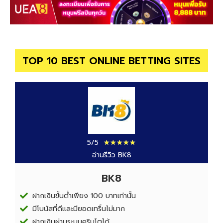
TOP 10 BEST ONLINE BETTING SITES
5/5
★
★
★
★
★
อ่านรีวิว BK8
BK8
ฝากเงินขั้นต่ำเพียง 100 บาทเท่านั้น
มีโบนัสที่ดีและมียอดเทริ์นไม่มาก
ฝากเงินผ่านระบบคริบโตได้