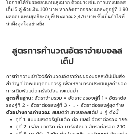
โอกาสได้รับผลตอบแทนสูงมาก ตัวอย่างเช่น การแทงบอลส
เต็ป 5 คู่ ด้วยเงิน 100 บาท หากอัตราต่อรองแต่ละคู่อยู่ที่ 1.90
ผลตอบแทนสุทธิจะอยู่ที่ประมาณ 2,476 บาท ซึ่งเป็นกำไรที่
น่าดึงดูดใจอย่างยิ่ง
สูตรการคำนวณอัตราจ่ายบอลส
เต็ป
การทำความเข้าใจวิธีคำนวณอัตราจ่ายของบอลสเต็ปเป็นสิ่ง
สำคัญที่นักพนันทุกคนควรรู้ เพื่อให้สามารถประเมินมูลค่าของ
การเดิมพันแต่ละครั้งได้อย่างแม่นยำ
สูตรพื้นฐาน:
อัตราจ่ายรวม = อัตราต่อรองคู่ที่ 1 × อัตราต่อ
รองคู่ที่ 2 × อัตราต่อรองคู่ที่ 3 × … × อัตราต่อรองคู่สุดท้าย
ตัวอย่างการคำนวณ:
สมมติว่าแทงบอลสเต็ป 3 คู่ ดังนี้:
คู่ที่ 1: แมนเชสเตอร์ยูไนเต็ด ต่อ เชลซี อัตราต่อรอง 1.95
คู่ที่ 2: เรอัล มาดริด ต่อ บาร์เซโลนา อัตราต่อรอง 2.10
คู่ที่ 3: บาเยิร์น มิวนิค ต่อ โบรุสเซีย ดอร์ทมุนด์ อัตราต่อ