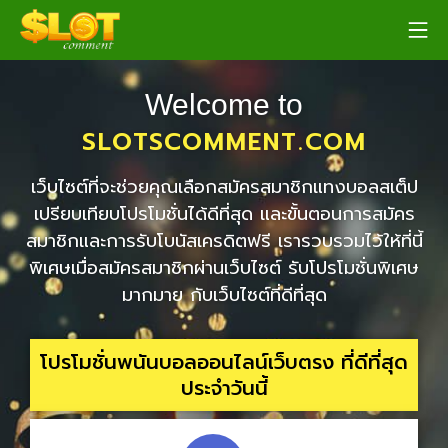
Welcome to
SLOTSCOMMENT.COM
เว็บไซต์ที่จะช่วยคุณเลือกสมัครสมาชิกแทงบอลสเต็ป
เปรียบเทียบโปรโมชั่นได้ดีที่สุด และขั้นตอนการสมัคร
สมาชิกและการรับโบนัสเครดิตฟรี เรารวบรวมไว้ให้ที่นี้
พิเศษเมื่อสมัครสมาชิกผ่านเว็บไซต์ รับโปรโมชั่นพิเศษ
มากมาย กับเว็บไซต์ที่ดีที่สุด
โปรโมชั่นพนันบอลออนไลน์เว็บตรง ที่ดีที่สุด
ประจำวันนี้