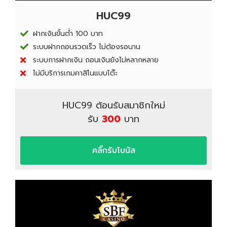
HUC99
ฝากเงินขั้นต่ำ 100 บาท
ระบบฝากถอนรวดเร็ว ไม่ต้องรอนาน
ระบบการฝากเงิน ถอนเงินยังไม่หลากหลาย
ไม่มีบริการเกมคาสิโนแบบโต๊ะ
HUC99 ต้อนรับสมาชิกใหม่
รับ
300
บาท
คลิ๊กรับโบนัส