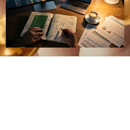
สมัครสมาชิก แทงบอลสเต็ปออนไลน์
สมัครสมาชิกแทงบอลสเต็ปครั้งแรก รายการ ฝาก/ถอน ขั้น
ต่ำแค่ 100 บาทระบบหน้าเล่นเป็นภาษาไทย ทุกค่ายทำ
รายการ ฝาก-ถอน สะดวกรวดเร็ว ฟรีค่าธรรมเนียม ทุก
ธนาคาร รองรับการใช้งานทั้ง คอมพิวเตอร์ และโทรศัพท์มือ
ถือการเงินมั่นคง การันตีความปลอดภัย บริการยาวนานมาก
มากว่า 10 ปี เล่นกับเว็บตรง และไม่ผ่านเอเย่นต์ มีโปรโมชั่น
สนุกๆลุ้นรับรางวัลใหญ่ ให้สมาชิกตลอดทั้งปี