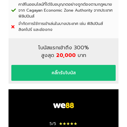
คาสิโนออนไลน์ที่ได้รับอนุญาตอย่างถูกต้องตามกฎหมาย
จาก Cagayan Economic Zone Authority จากประเทศ
ฟิลิปปินส์
จำกัดการใช้การเข้าเล่นในบางประเทศ เช่น ฟิลิปปินส์
สิงคโปร์ และฮ่องกง
โบนัสแรกเข้าถึง 300%
สูงสุด
20,000
บาท
คลิ๊กรับโบนัส
5/5
★
★
★
★
★