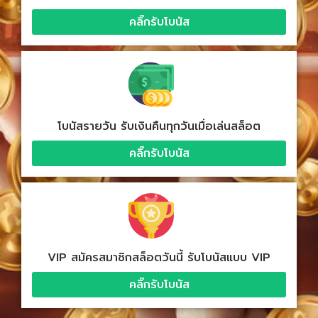
คลิ๊กรับโบนัส
โบนัสรายวัน รับเงินคืนทุกวันเมื่อเล่นสล็อต
คลิ๊กรับโบนัส
VIP สมัครสมาชิกสล็อตวันนี้ รับโบนัสแบบ VIP
คลิ๊กรับโบนัส