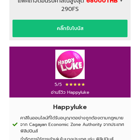
แพคเกจต้อนรับคาสิโนสูงสุด
68000THB
+
290FS
คลิ๊กรับโบนัส
5/5
★
★
★
★
★
อ่านรีวิว Happyluke
Happyluke
คาสิโนออนไลน์ที่ได้รับอนุญาตอย่างถูกต้องตามกฎหมาย
จาก Cagayan Economic Zone Authority จากประเทศ
ฟิลิปปินส์
จำกัดการใช้การเข้าเล่นในบางประเทศ เช่น ฟิลิปปินส์