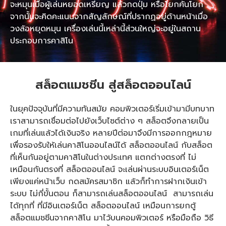
จะหมุนเมื่อผู้เล่นหยอดเหรียญ แล้วกดปุ่ม หรือโยกคันโยก
จากนั้นจะคิดคะแนนจากสัญลักษณ์ที่ปรากฏอยู่ด้านหน้าเมื่อ
วงล้อหยุดหมุน เครื่องเล่นนี้เหล่านี้ส่วนใหญ่จะอยู่ในสถาน
ประกอบการคาสิโน
สล็อตแมชชีน สู่สล็อตออนไลน์
ในยุคปัจจุบันที่มีความทันสมัย คอมพิวเตอร์เริ่มเข้ามามีบทบาท
เราสามารถเชื่อมต่อไปยังเว็บไซต์ต่าง ๆ สล็อตจึงกลายเป็น
เกมที่เล่นแล้วได้เงินจริง หลายปีต่อมาจึงมีการออกกฎหมาย
เพื่อรองรับให้เล่นคาสิโนออนไลน์ได้ สล็อตออนไลน์ กับสล็อต
ที่เห็นกันอยู่ตามคาสิโนในต่างประเทศ แตกต่างตรงที่ ไม่
เหมือนกันตรงที่ สล็อตออนไลน์ จะเล่นผ่านระบบอินเตอร์เน็ต
เพียงแค่หน้าเว็บ กดสมัครสมาชิก แล้วก็ทำการฝากเงินเข้า
ระบบ ไม่กี่ขั้นตอน ก็สามารถเล่นสล็อตออนไลน์ สามารถเล่น
ได้ทุกที่ ที่มีอินเตอร์เน็ต สล็อตออนไลน์ เหมือนการยกตู้
สล็อตแมชชีนจากคาสิโน มาไว้บนคอมพิวเตอร์ หรือมือถือ วิธี