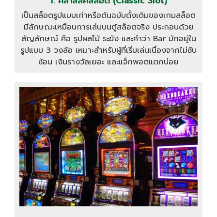
1. คลาสสิคสล็อต (Classic Slot)
เป็นสล็อตรูปแบบเก่าหรือต้นฉบับดั้งเดิมของเกมสล็อต
มีลักษณะเหมือนการเล่นบนตู้สล็อตจริง ประกอบด้วย
สัญลักษณ์ คือ รูปผลไม้ ระฆัง และคำว่า Bar มักอยู่ใน
รูปแบบ 3 วงล้อ เหมาะสำหรับผู้ที่เริ่มเล่นเนื่องจากไม่ซับ
ซ้อน เงินรางวัลเยอะ และแจ็กพอตแตกบ่อย