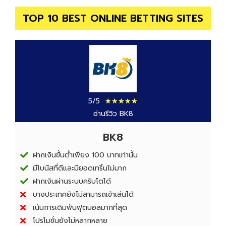
TOP 10 BEST ONLINE BETTING SITES
5/5
★
★
★
★
★
อ่านรีวิว BK8
BK8
ฝากเงินขั้นต่ำเพียง 100 บาทเท่านั้น
มีโบนัสที่ดีและมียอดเทริ์นไม่มาก
ฝากเงินผ่านระบบคริบโตได้
บางประเทศยังไม่สามารถเข้าเล่นได้
เน้นการเดิมพันฟุตบอลมากที่สุด
โปรโมชั่นยังไม่หลากหลาย