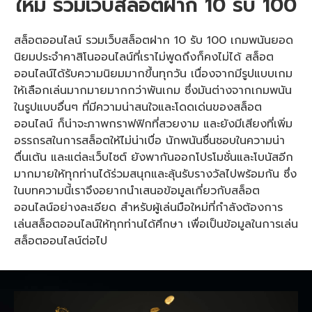
ใหม่ รวมเว็บสล็อตฝาก 10 รับ 100
สล็อตออนไลน์ รวมเว็บสล็อตฝาก 10 รับ 100 เกมพนันยอด
นิยมประจำคาสิโนออนไลน์ที่เราไม่พูดถึงก็คงไม่ได้ สล็อต
ออนไลน์ได้รับความนิยมมากขึ้นทุกวัน เนื่องจากมีรูปแบบเกม
ให้เลือกเล่นมากมายมากกว่าพันเกม ซึ่งมันต่างจากเกมพนัน
ในรูปแบบอื่นๆ ที่มีความน่าสนใจและโดดเด่นของสล็อต
ออนไลน์ ก็น่าจะภาพกราฟฟิกที่สวยงาม และยังมีเสียงที่เพิ่ม
อรรถรสในการสล็อตให้ไม่น่าเบื่อ นักพนันชื่นชอบในความน่า
ตื่นเต้น และแต่ละเว็บไซต์ ยังพากันออกโปรโมชั่นและโบนัสอีก
มากมายให้ทุกท่านได้ร่วมสนุกและลุ้นรับรางวัลไปพร้อมกัน ซึ่ง
ในบทความนี้เราจึงอยากนำเสนอข้อมูลเกี่ยวกับสล็อต
ออนไลน์อย่างละเอียด สำหรับผู้เล่นมือใหม่ที่กำลังต้องการ
เล่นสล็อตออนไลน์ให้ทุกท่านได้ศึกษา เพื่อเป็นข้อมูลในการเล่น
สล็อตออนไลน์ต่อไป