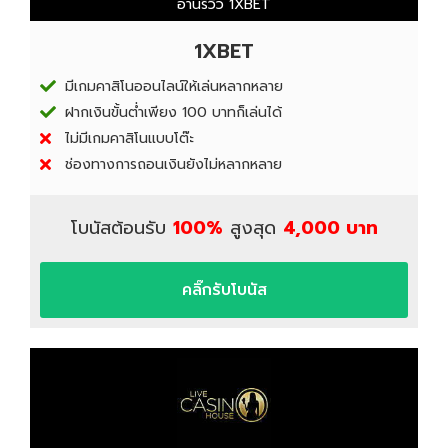
อ่านรีวิว 1XBET
1XBET
มีเกมคาสิโนออนไลน์ให้เล่นหลากหลาย
ฝากเงินขั้นต่ำเพียง 100 บาทก็เล่นได้
ไม่มีเกมคาสิโนแบบโต๊ะ
ช่องทางการถอนเงินยังไม่หลากหลาย
โบนัสต้อนรับ
100%
สูงสุด
4,000 บาท
คลิ๊กรับโบนัส