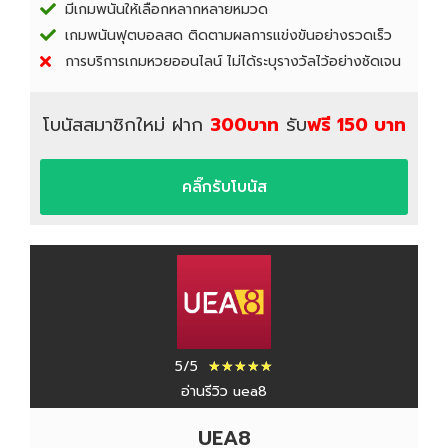
มีเกมพนันให้เลือกหลากหลายหมวด
เกมพนันฟุตบอลสด ติดตามผลการแข่งขันอย่างรวดเร็ว
การบริการเกมหวยออนไลน์ ไม่ได้ระบุรางวัลไว้อย่างชัดเจน
โบนัสสมาชิกใหม่ ฝาก
300บาท
รับ
ฟรี 150 บาท
คลิ๊กรับโบนัส
5/5
★
★
★
★
★
อ่านรีวิว uea8
UEA8