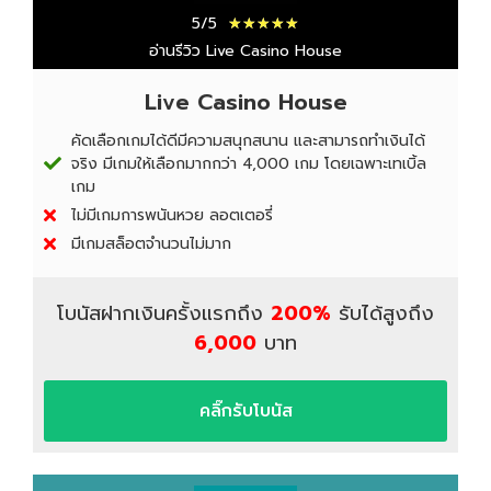
5/5
★
★
★
★
★
อ่านรีวิว Live Casino House
Live Casino House
คัดเลือกเกมได้ดีมีความสนุกสนาน และสามารถทำเงินได้
จริง มีเกมให้เลือกมากกว่า 4,000 เกม โดยเฉพาะเทเบิ้ล
เกม
ไม่มีเกมการพนันหวย ลอตเตอรี่
มีเกมสล็อตจำนวนไม่มาก
โบนัสฝากเงินครั้งแรกถึง
200%
รับได้สูงถึง
6,000
บาท
คลิ๊กรับโบนัส