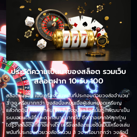
ประวัติความเป็นมาของสล็อต รวมเว็บ
สล็อตฝาก 10 รับ 100
สล็อตแมชชีน เป็นเครื่องเล่นพนันที่ประกอบด้วยวงล้อจำนวน
3 วง หรือมากกว่า วงล้อนี้จะหมุนเมื่อผู้เล่นหยอดเหรียญ
แล้วกดปุ่ม หรือโยกคันโยก ในปัจจุบันสล็อตนั้นถูกพัฒนาเป็น
ระบบออนไลน์ซึ่งสะดวกสบายมากขึ้น ซึ่งเราอยากให้ทุกท่าน
ได้รู้ว่าสล็อตมีที่มาอย่างไร เครื่องสล็อตแมชชีนเป็นเครื่องเล่น
พนันที่ประกอบด้วยวงล้อจำนวน 3 วง หรือมากกว่า วงล้อนี้