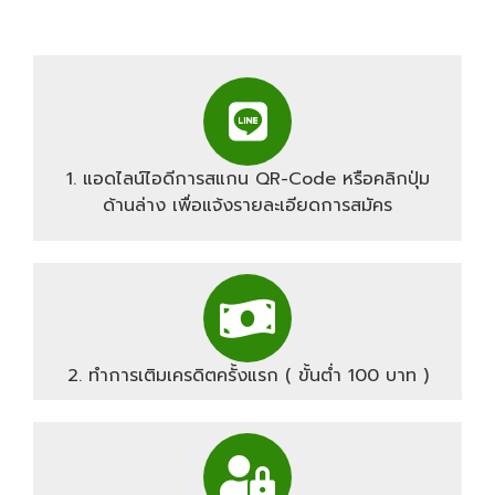
คุณก็สามารถเข้าเล่นได้แล้ว สนใจสมัคร ทำตามขั้นตอน
1. แอดไลน์ไอดีการสแกน QR-Code หรือคลิกปุ่ม
ด้านล่าง เพื่อแจ้งรายละเอียดการสมัคร
2. ทำการเติมเครดิตครั้งแรก ( ขั้นต่ำ 100 บาท )