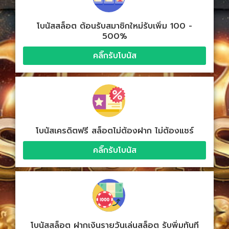
โบนัสสล็อต ต้อนรับสมาชิกใหม่รับเพิ่ม 100 -
500%
คลิ๊กรับโบนัส
โบนัสเครดิตฟรี สล็อตไม่ต้องฝาก ไม่ต้องแชร์
คลิ๊กรับโบนัส
โบนัสสล็อต ฝากเงินรายวันเล่นสล็อต รับพิ่มทันที