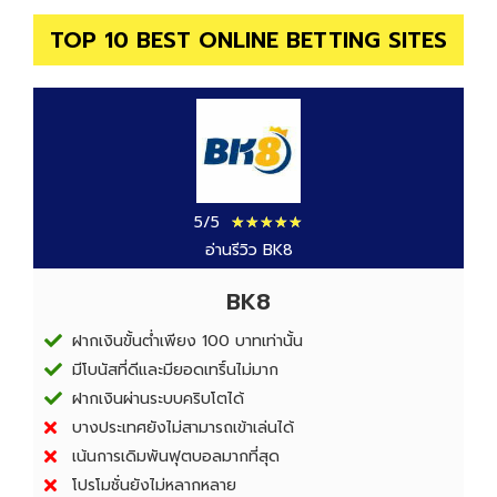
TOP 10 BEST ONLINE BETTING SITES
5/5
★
★
★
★
★
อ่านรีวิว BK8
BK8
ฝากเงินขั้นต่ำเพียง 100 บาทเท่านั้น
มีโบนัสที่ดีและมียอดเทริ์นไม่มาก
ฝากเงินผ่านระบบคริบโตได้
บางประเทศยังไม่สามารถเข้าเล่นได้
เน้นการเดิมพันฟุตบอลมากที่สุด
โปรโมชั่นยังไม่หลากหลาย