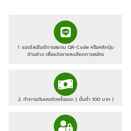
คุณก็สามารถเข้าเล่นได้แล้ว สนใจสมัคร ทำตามขั้นตอน
1. แอดไลน์ไอดีการสแกน QR-Code หรือคลิกปุ่ม
ด้านล่าง เพื่อแจ้งรายละเอียดการสมัคร
2. ทำการเติมเครดิตครั้งแรก ( ขั้นต่ำ 100 บาท )