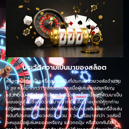
ประวัติความเป็นมาของสล็อต
สล็อตแมชชีน เป็นเครื่องเล่นพนันที่ประกอบด้วยวงล้อจำนวน
3 วง หรือมากกว่า วงล้อนี้จะหมุนเมื่อผู้เล่นหยอดเหรียญ
แล้วกดปุ่ม หรือโยกคันโยก ในปัจจุบันสล็อตนั้นถูกพัฒนาเป็น
ระบบออนไลน์ซึ่งสะดวกสบายมากขึ้น ซึ่งเราอยากให้ทุกท่าน
ได้รู้ว่าสล็อตมีที่มาอย่างไร เครื่องสล็อตแมชชีนเป็นเครื่องเล่น
พนันที่ประกอบด้วยวงล้อจำนวน 3 วง หรือมากกว่า วงล้อนี้
จะหมุนเมื่อผู้เล่นหยอดเหรียญ แล้วกดปุ่ม หรือโยกคันโยก