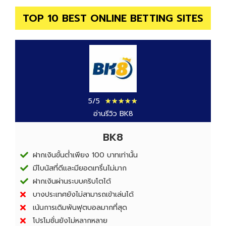
TOP 10 BEST ONLINE BETTING SITES
5/5
★
★
★
★
★
อ่านรีวิว BK8
BK8
ฝากเงินขั้นต่ำเพียง 100 บาทเท่านั้น
มีโบนัสที่ดีและมียอดเทริ์นไม่มาก
ฝากเงินผ่านระบบคริบโตได้
บางประเทศยังไม่สามารถเข้าเล่นได้
เน้นการเดิมพันฟุตบอลมากที่สุด
โปรโมชั่นยังไม่หลากหลาย