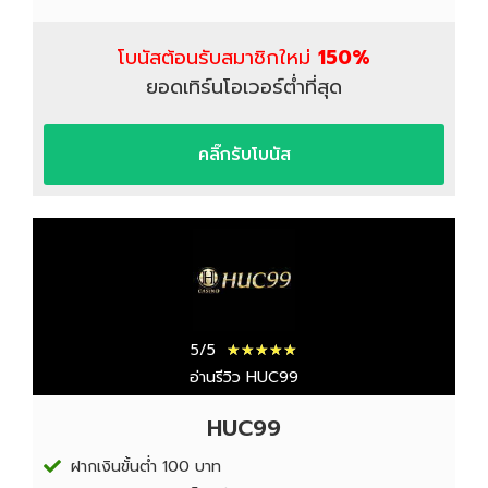
โบนัสต้อนรับสมาชิกใหม่
150%
ยอดเทิร์นโอเวอร์ต่ำที่สุด
คลิ๊กรับโบนัส
5/5
★
★
★
★
★
อ่านรีวิว HUC99
HUC99
ฝากเงินขั้นต่ำ 100 บาท