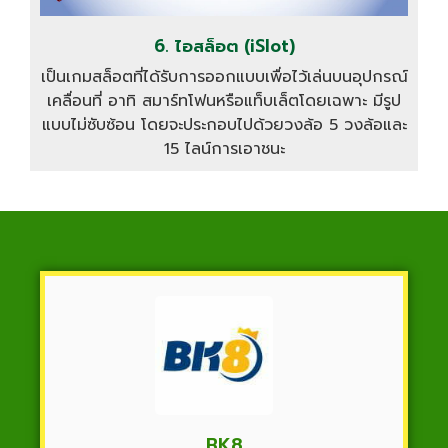
6. ไอสล็อต (iSlot)
เป็นเกมสล็อตที่ได้รับการออกแบบเพื่อไว้เล่นบนอุปกรณ์
เคลื่อนที่ อาทิ สมาร์ทโฟนหรือแท็บเล็ตโดยเฉพาะ มีรูป
แบบไม่ซับซ้อน โดยจะประกอบไปด้วยวงล้อ 5 วงล้อและ
15 ไลน์การเอาชนะ
BK8