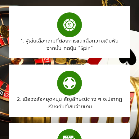
1. ผู้เล่นเลือกเกมที่ต้องการและเลือกวางเดิมพัน
จากนั้น กดปุ่ม “Spin”
2. เมื่อวงล้อหยุดหมุน สัญลักษณ์ต่าง ๆ จะปรากฏ
เรียงกันที่เส้นจ่ายเงิน