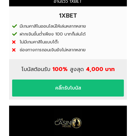
อ่านรีวิว 1XBET
1XBET
มีเกมคาสิโนออนไลน์ให้เล่นหลากหลาย
ฝากเงินขั้นต่ำเพียง 100 บาทก็เล่นได้
ไม่มีเกมคาสิโนแบบโต๊ะ
ช่องทางการถอนเงินยังไม่หลากหลาย
โบนัสต้อนรับ
100%
สูงสุด
4,000 บาท
คลิ๊กรับโบนัส