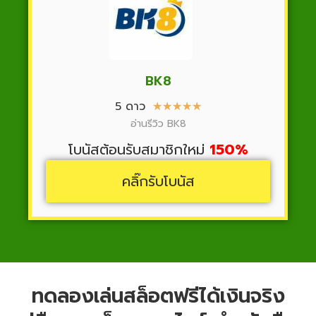
BK8
5 ดาว
★
★
★
★
★
อ่านรีวิว BK8
โบนัสต้อนรับสมาชิกใหม่
150%
คลิ๊กรับโบนัส
ทดลองเล่นสล็อตฟรีได้เงินจริง