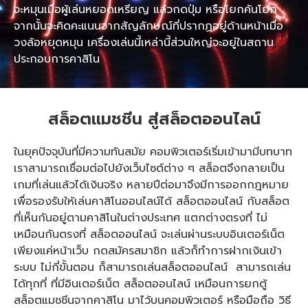
จะหมุนเมื่อผู้เล่นหยอดเหรียญ แล้วกดปุ่ม หรือโยกคันโยก
จากนั้นจะคิดคะแนนจากสัญลักษณ์ที่ปรากฏอยู่ด้านหน้าเมื่อ
วงล้อหยุดหมุน เครื่องเล่นนี้เหล่านี้ส่วนใหญ่จะอยู่ในสถาน
ประกอบการคาสิโน
สล็อตแมชชีน สู่สล็อตออนไลน์
ในยุคปัจจุบันที่มีความทันสมัย คอมพิวเตอร์เริ่มเข้ามามีบทบาท
เราสามารถเชื่อมต่อไปยังเว็บไซต์ต่าง ๆ สล็อตจึงกลายเป็น
เกมที่เล่นแล้วได้เงินจริง หลายปีต่อมาจึงมีการออกกฎหมาย
เพื่อรองรับให้เล่นคาสิโนออนไลน์ได้ สล็อตออนไลน์ กับสล็อต
ที่เห็นกันอยู่ตามคาสิโนในต่างประเทศ แตกต่างตรงที่ ไม่
เหมือนกันตรงที่ สล็อตออนไลน์ จะเล่นผ่านระบบอินเตอร์เน็ต
เพียงแค่หน้าเว็บ กดสมัครสมาชิก แล้วก็ทำการฝากเงินเข้า
ระบบ ไม่กี่ขั้นตอน ก็สามารถเล่นสล็อตออนไลน์ สามารถเล่น
ได้ทุกที่ ที่มีอินเตอร์เน็ต สล็อตออนไลน์ เหมือนการยกตู้
สล็อตแมชชีนจากคาสิโน มาไว้บนคอมพิวเตอร์ หรือมือถือ วิธี