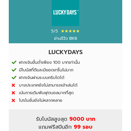
5/5
★
★
★
★
★
อ่านรีวิว BK8
LUCKYDAYS
ฝากเงินขั้นต่ำเพียง 100 บาทเท่านั้น
มีโบนัสที่ดีและมียอดเทริ์นไม่มาก
ฝากเงินผ่านระบบคริบโตได้
บางประเทศยังไม่สามารถเข้าเล่นได้
เน้นการเดิมพันฟุตบอลมากที่สุด
โปรโมชั่นยังไม่หลากหลาย
รับโบนัสสูงสุด
9000 บาท
แถมฟรีสปินอีก
99 รอบ