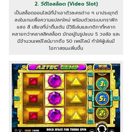
2. วีดีโอสล็อต (Video Slot)
เป็นสล็อตออนไลน์ที่นำเอาตัวละครต่าง ๆ มาประยุกต์
ลงในเกมเพื่อความแปลกใหม่ พร้อมด้วยระบบกราฟิก
แสง สี เสียงที่น่าตื่นเต้น มีวิธีเล่นและกติกาที่หลาก
หลายกว่าคลาสสิคสล็อต มักอยู่ในรูปแบบ 5 วงล้อ และ
มีจำนวนเพย์ไลน์มากถึง 50 เพย์ไลน์ ทำให้ผู้เล่นมี
โอกาสชนะเพิ่มขึ้น