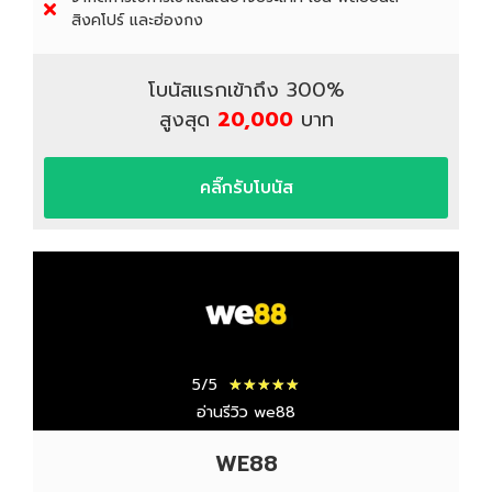
สิงคโปร์ และฮ่องกง
โบนัสแรกเข้าถึง 300%
สูงสุด
20,000
บาท
คลิ๊กรับโบนัส
5/5
★
★
★
★
★
อ่านรีวิว we88
WE88