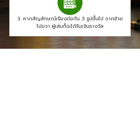
3. หากสัญลักษณ์เรียงต่อกัน 3 รูปขึ้นไป จากซ้าย
ไปขวา ผู้เล่นก็จะได้รับเงินรางวัล
สมัครสมาชิก ทดลองเล่นสล็อตฟรีได้
เงินจริง
สมัครสมาชิกครั้งแรก รายการ ฝาก/ถอน ขั้นต่ำแค่ 100 บาท
ระบบหน้าเล่นเป็นภาษาไทย ทุกค่ายทำรายการ ฝาก-ถอน
สะดวกรวดเร็ว ฟรีค่าธรรมเนียม ทุกธนาคาร รองรับการใช้
งานทั้ง คอมพิวเตอร์ และโทรศัพท์มือถือการเงินมั่นคง การัน
ตีความปลอดภัย บริการยาวนานมากมากว่า 10 ปี เล่นกับเว็บ
ตรง และไม่ผ่านเอเย่นต์ มีโปรโมชั่นสนุกๆลุ้นรับรางวัลใหญ่ ให้
สมาชิกตลอดทั้งปี