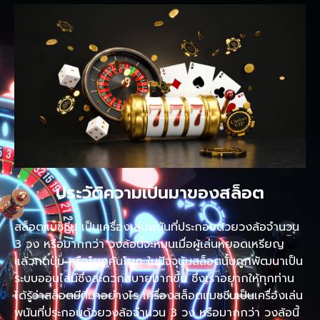
ประวัติความเป็นมาของสล็อต
สล็อตแมชชีน เป็นเครื่องเล่นพนันที่ประกอบด้วยวงล้อจำนวน
3 วง หรือมากกว่า วงล้อนี้จะหมุนเมื่อผู้เล่นหยอดเหรียญ
แล้วกดปุ่ม หรือโยกคันโยก ในปัจจุบันสล็อตนั้นถูกพัฒนาเป็น
ระบบออนไลน์ซึ่งสะดวกสบายมากขึ้น ซึ่งเราอยากให้ทุกท่าน
ได้รู้ว่าสล็อตมีที่มาอย่างไร เครื่องสล็อตแมชชีนเป็นเครื่องเล่น
พนันที่ประกอบด้วยวงล้อจำนวน 3 วง หรือมากกว่า วงล้อนี้