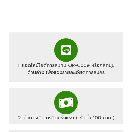
ขั้นตอนการสมัครสมาชิกสล็อต เพียงไม่กี่ขั้นตอน เปิดยูเซอร์
ขั้นต่ำเพียง 100.- เท่านั้น ทำรายการเสร็จภายในไม่กี่น่าที
คุณก็สามารถเข้าเล่นได้แล้ว สนใจสมัคร ทำตามขั้นตอน
1. แอดไลน์ไอดีการสแกน QR-Code หรือคลิกปุ่ม
ด้านล่าง เพื่อแจ้งรายละเอียดการสมัคร
2. ทำการเติมเครดิตครั้งแรก ( ขั้นต่ำ 100 บาท )