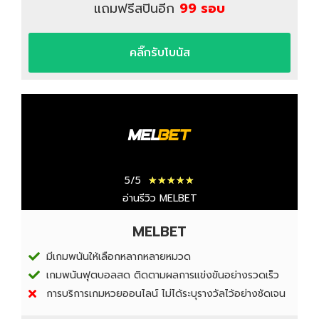
แถมฟรีสปินอีก
99 รอบ
คลิ๊กรับโบนัส
5/5
★
★
★
★
★
อ่านรีวิว MELBET
MELBET
มีเกมพนันให้เลือกหลากหลายหมวด
เกมพนันฟุตบอลสด ติดตามผลการแข่งขันอย่างรวดเร็ว
การบริการเกมหวยออนไลน์ ไม่ได้ระบุรางวัลไว้อย่างชัดเจน