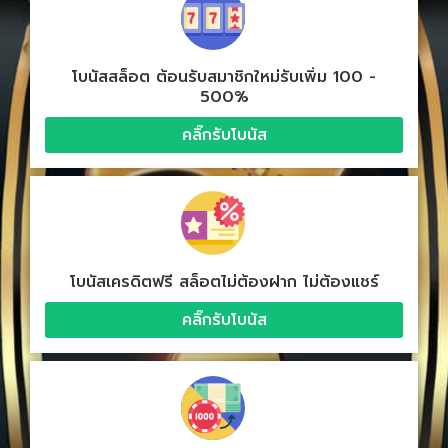
โบนัสสล็อต ต้อนรับสมาชิกใหม่รับเพิ่ม 100 -
500%
คลิ๊กรับโบนัส
โบนัสเครดิตฟรี สล็อตไม่ต้องฝาก ไม่ต้องแชร์
คลิ๊กรับโบนัส