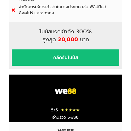
จำกัดการใช้การเข้าเล่นในบางประเทศ เช่น ฟิลิปปินส์
สิงคโปร์ และฮ่องกง
โบนัสแรกเข้าถึง 300%
สูงสุด
20,000
บาท
คลิ๊กรับโบนัส
5/5
★
★
★
★
★
อ่านรีวิว we88
WE88