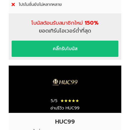
โปรโมชั่นยังไม่หลากหลาย
โบนัสต้อนรับสมาชิกใหม่
150%
ยอดเทิร์นโอเวอร์ต่ำที่สุด
คลิ๊กรับโบนัส
5/5
★
★
★
★
★
อ่านรีวิว HUC99
HUC99