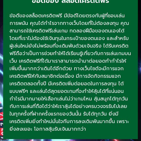
ข้อดีของ สล็อตเครดิตฟรี
ข้อดีของสล็อตเครดิตฟรี มีข้อดีโดยตรงกับผู้ที่ชอบเล่น
การพนัน คุณได้กำไรจากทางเว็บโดยที่ไม่ต้องลงทุน คุณ
สามารถใช้เครดิตฟรีเล่นเกม ทดลองฝีมือของตนเองได้
โดยที่เราไม่ต้องใช้เงินทุนในกระเป๋าของตนเอง และสำหรับ
ผู้เล่นใหม่ยังไม่พร้อมที่จะเดิมพันด้วยเงินจริง ได้รับเครดิต
ฟรีถือว่าเป็นการช่วยทำให้ได้เรียนรู้เกี่ยวกับการเล่นเกมบน
เว็บ เครดิตฟรีที่ได้มาเราสามารถนำมาต่อยอดทำกำไรให้
เพิ่มขึ้นมากกว่าเดิมได้อีกด้วย ทางเว็บไซต์จะมีการแจก
เครดิตฟรีให้กับสมาชิกต่อเนื่อง มีการจัดกิจกรรมแจก
เครดิตตลอดทั้งปี มีเครดิตเพิ่มต่อยอดในการลงทุน ได้
แบบฟรีๆ และเล่นได้สุดยอดเกมที่จะทำให้ลุ้นได้ที่แน่นอน
กำไรมีมากมายให้เลือกเล่นไม่ว่าเกมไหน ลุ้นสนุกได้ทุกวัน
กับการเล่นที่ถือได้ว่าให้เราลุ้นได้อย่างครบวงจรรับไปเลย
ในทุกครั้งที่ฝากครั้งแรกของวันนั้น รับได้ทุกวัน ยิ่งมี
เครดิตเพิ่มยิ่งทำใหม่มั่นใจกีบการลงเดิมพันมากขึ้น เพราะ
ยิ่งลงเยอะ โอกาสลุ้นรับเงินมากกว่า