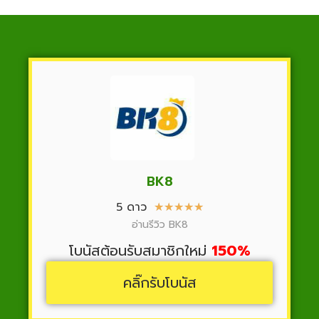
BK8
5 ดาว
★
★
★
★
★
อ่านรีวิว BK8
โบนัสต้อนรับสมาชิกใหม่
150%
คลิ๊กรับโบนัส