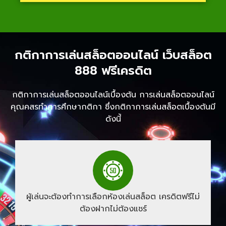
กติกาการเล่นสล็อตออนไลน์ เว็บสล็อต
888 ฟรีเครดิต
กติกาการเล่นสล็อตออนไลน์เบื้องต้น การเล่นสล็อตออนไลน์
คุณคสรทำการศึกษากติกา ซึ่งกติกาการเล่นสล็อตเบื้องต้นมี
ดังนี้
ผู้เล่นจะต้องทำการเลือกห้องเล่นสล็อต เครดิตฟรีไม่
ต้องฝากไม่ต้องแชร์