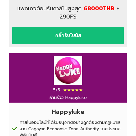
แพคเกจต้อนรับคาสิโนสูงสุด
68000THB
+
290FS
คลิ๊กรับโบนัส
5/5
★
★
★
★
★
อ่านรีวิว Happyluke
Happyluke
คาสิโนออนไลน์ที่ได้รับอนุญาตอย่างถูกต้องตามกฎหมาย
จาก Cagayan Economic Zone Authority จากประเทศ
ฟิลิปปินส์